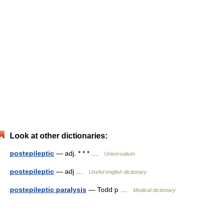
Look at other dictionaries:
postepileptic
— adj. * * * …
Universalium
postepileptic
— adj …
Useful english dictionary
postepileptic paralysis
— Todd p …
Medical dictionary