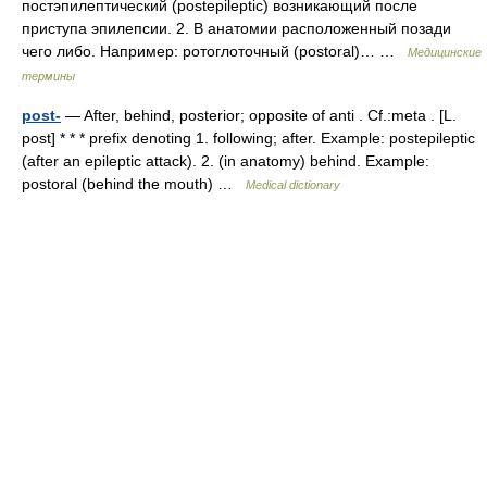
постэпилептический (postepileptic) возникающий после
приступа эпилепсии. 2. В анатомии расположенный позади
чего либо. Например: ротоглоточный (postoral)… …
Медицинские
термины
post-
— After, behind, posterior; opposite of anti . Cf.:meta . [L.
post] * * * prefix denoting 1. following; after. Example: postepileptic
(after an epileptic attack). 2. (in anatomy) behind. Example:
postoral (behind the mouth) …
Medical dictionary