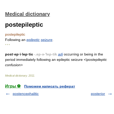
Medical dictionary
postepileptic
postepileptic
Following an
epileptic
seizure
.
* * *
post·ep·i·lep·tic
-.ep-ə-'lep-tik
adj
occurring or being in the
period immediately following an epileptic seizure
<\postepileptic
confusion>
Medical dictionary
.
2011
.
Игры ⚽
Поможем написать реферат
postencephalitic
posterior