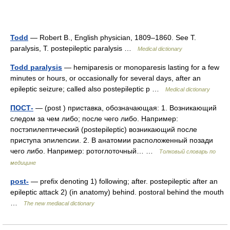
Todd
— Robert B., English physician, 1809–1860. See T.
paralysis, T. postepileptic paralysis …
Medical dictionary
Todd paralysis
— hemiparesis or monoparesis lasting for a few
minutes or hours, or occasionally for several days, after an
epileptic seizure; called also postepileptic p …
Medical dictionary
ПОСТ-
— (post ) приставка, обозначающая: 1. Возникающий
следом за чем либо; после чего либо. Например:
постэпилептический (postepileptic) возникающий после
приступа эпилепсии. 2. В анатомии расположенный позади
чего либо. Например: ротоглоточный… …
Толковый словарь по
медицине
post-
— prefix denoting 1) following; after. postepileptic after an
epileptic attack 2) (in anatomy) behind. postoral behind the mouth
…
The new mediacal dictionary