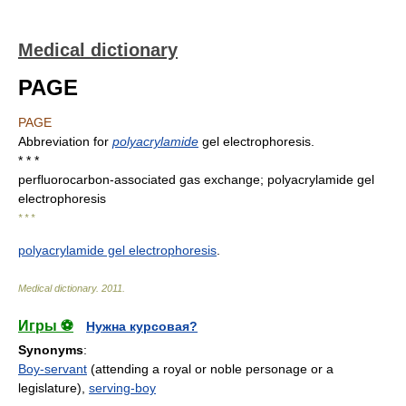
Medical dictionary
PAGE
PAGE
Abbreviation for
polyacrylamide
gel electrophoresis.
* * *
perfluorocarbon-associated gas exchange; polyacrylamide gel
electrophoresis
* * *
polyacrylamide gel electrophoresis
.
Medical dictionary
.
2011
.
Игры ⚽
Нужна курсовая?
Synonyms
:
Boy-servant
(attending a royal or noble personage or a
legislature),
serving-boy