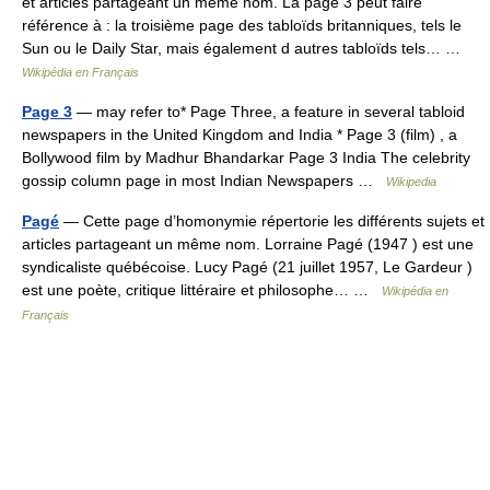
et articles partageant un même nom. La page 3 peut faire
référence à : la troisième page des tabloïds britanniques, tels le
Sun ou le Daily Star, mais également d autres tabloïds tels… …
Wikipédia en Français
Page 3
— may refer to* Page Three, a feature in several tabloid
newspapers in the United Kingdom and India * Page 3 (film) , a
Bollywood film by Madhur Bhandarkar Page 3 India The celebrity
gossip column page in most Indian Newspapers …
Wikipedia
Pagé
— Cette page d’homonymie répertorie les différents sujets et
articles partageant un même nom. Lorraine Pagé (1947 ) est une
syndicaliste québécoise. Lucy Pagé (21 juillet 1957, Le Gardeur )
est une poète, critique littéraire et philosophe… …
Wikipédia en
Français