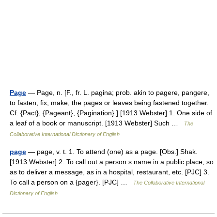
Page
— Page, n. [F., fr. L. pagina; prob. akin to pagere, pangere,
to fasten, fix, make, the pages or leaves being fastened together.
Cf. {Pact}, {Pageant}, {Pagination}.] [1913 Webster] 1. One side of
a leaf of a book or manuscript. [1913 Webster] Such …
The
Collaborative International Dictionary of English
page
— page, v. t. 1. To attend (one) as a page. [Obs.] Shak.
[1913 Webster] 2. To call out a person s name in a public place, so
as to deliver a message, as in a hospital, restaurant, etc. [PJC] 3.
To call a person on a {pager}. [PJC] …
The Collaborative International
Dictionary of English