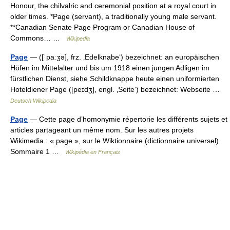
Honour, the chilvalric and ceremonial position at a royal court in
older times. *Page (servant), a traditionally young male servant.
**Canadian Senate Page Program or Canadian House of
Commons… …
Wikipedia
Page
— ([ˈpaːʒə], frz. ‚Edelknabe‘) bezeichnet: an europäischen
Höfen im Mittelalter und bis um 1918 einen jungen Adligen im
fürstlichen Dienst, siehe Schildknappe heute einen uniformierten
Hoteldiener Page ([peɪdʒ], engl. ‚Seite‘) bezeichnet: Webseite …
Deutsch Wikipedia
Page
— Cette page d’homonymie répertorie les différents sujets et
articles partageant un même nom. Sur les autres projets
Wikimedia : « page », sur le Wiktionnaire (dictionnaire universel)
Sommaire 1 …
Wikipédia en Français