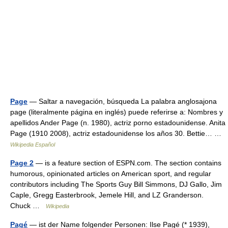
Page
— Saltar a navegación, búsqueda La palabra anglosajona
page (literalmente página en inglés) puede referirse a: Nombres y
apellidos Ander Page (n. 1980), actriz porno estadounidense. Anita
Page (1910 2008), actriz estadounidense los años 30. Bettie… …
Wikipedia Español
Page 2
— is a feature section of ESPN.com. The section contains
humorous, opinionated articles on American sport, and regular
contributors including The Sports Guy Bill Simmons, DJ Gallo, Jim
Caple, Gregg Easterbrook, Jemele Hill, and LZ Granderson.
Chuck …
Wikipedia
Pagé
— ist der Name folgender Personen: Ilse Pagé (* 1939),