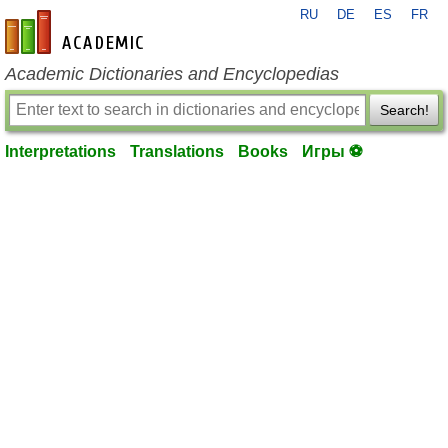
RU
DE
ES
FR
en-academic.com
Academic Dictionaries and Encyclopedias
Search!
Interpretations
Translations
Books
Игры ⚽