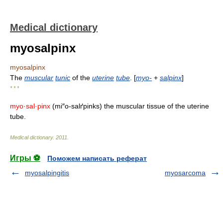
Medical dictionary
myosalpinx
myosalpinx
The
muscular
tunic
of the
uterine
tube
. [
myo-
+
salpinx
]
* * *
myo·sal·pinx
(mi″o-salґpinks) the muscular tissue of the uterine
tube.
Medical dictionary
.
2011
.
Игры ⚽
Поможем написать реферат
myosalpingitis
myosarcoma