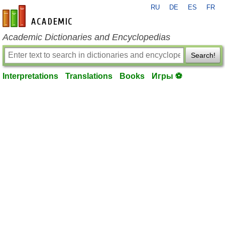
RU
DE
ES
FR
en-academic.com
Academic Dictionaries and Encyclopedias
Search!
Interpretations
Translations
Books
Игры ⚽