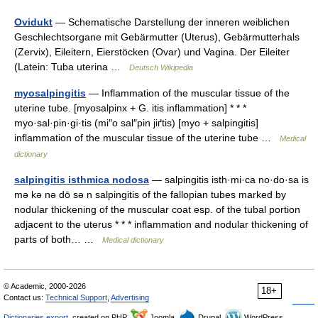
Ovidukt
— Schematische Darstellung der inneren weiblichen
Geschlechtsorgane mit Gebärmutter (Uterus), Gebärmutterhals
(Zervix), Eileitern, Eierstöcken (Ovar) und Vagina. Der Eileiter
(Latein: Tuba uterina …
Deutsch Wikipedia
myosalpingitis
— Inflammation of the muscular tissue of the
uterine tube. [myosalpinx + G. itis inflammation] * * *
myo·sal·pin·gi·tis (mi″o sal″pin jiґtis) [myo + salpingitis]
inflammation of the muscular tissue of the uterine tube …
Medical
dictionary
salpingitis isthmica nodosa
— salpingitis isth·mi·ca no·do·sa is
mə kə nə dō sə n salpingitis of the fallopian tubes marked by
nodular thickening of the muscular coat esp. of the tubal portion
adjacent to the uterus * * * inflammation and nodular thickening of
parts of both… …
Medical dictionary
© Academic, 2000-2026
18+
Contact us:
Technical Support
,
Advertising
Dictionaries export
, created on PHP,
Joomla,
Drupal,
WordPress,