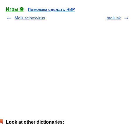
Игры ⚽
Поможем сделать НИР
Molluscipoxvirus
mollusk
Look at other dictionaries: