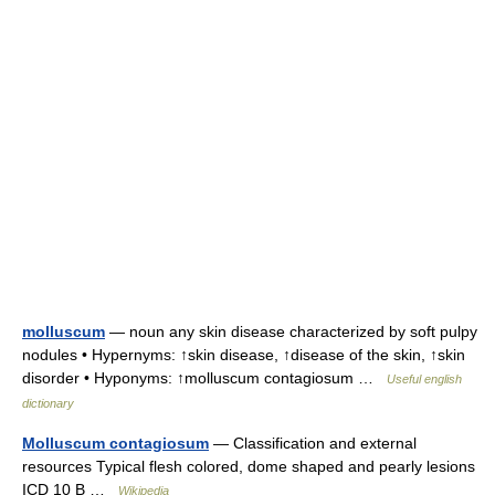
molluscum
— noun any skin disease characterized by soft pulpy
nodules • Hypernyms: ↑skin disease, ↑disease of the skin, ↑skin
disorder • Hyponyms: ↑molluscum contagiosum …
Useful english
dictionary
Molluscum contagiosum
— Classification and external
resources Typical flesh colored, dome shaped and pearly lesions
ICD 10 B …
Wikipedia