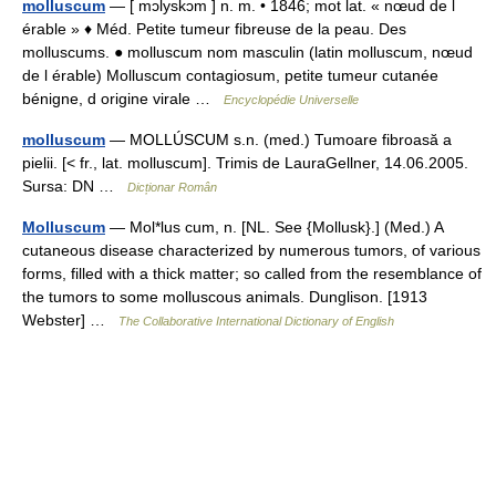
molluscum
— [ mɔlyskɔm ] n. m. • 1846; mot lat. « nœud de l
érable » ♦ Méd. Petite tumeur fibreuse de la peau. Des
molluscums. ● molluscum nom masculin (latin molluscum, nœud
de l érable) Molluscum contagiosum, petite tumeur cutanée
bénigne, d origine virale …
Encyclopédie Universelle
molluscum
— MOLLÚSCUM s.n. (med.) Tumoare fibroasă a
pielii. [< fr., lat. molluscum]. Trimis de LauraGellner, 14.06.2005.
Sursa: DN …
Dicționar Român
Molluscum
— Mol*lus cum, n. [NL. See {Mollusk}.] (Med.) A
cutaneous disease characterized by numerous tumors, of various
forms, filled with a thick matter; so called from the resemblance of
the tumors to some molluscous animals. Dunglison. [1913
Webster] …
The Collaborative International Dictionary of English