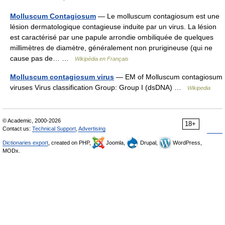
Molluscum Contagiosum
— Le molluscum contagiosum est une
lésion dermatologique contagieuse induite par un virus. La lésion
est caractérisé par une papule arrondie ombiliquée de quelques
millimètres de diamètre, généralement non prurigineuse (qui ne
cause pas de… …
Wikipédia en Français
Molluscum contagiosum virus
— EM of Molluscum contagiosum
viruses Virus classification Group: Group I (dsDNA) …
Wikipedia
© Academic, 2000-2026
18+
Contact us:
Technical Support
,
Advertising
Dictionaries export
, created on PHP,
Joomla,
Drupal,
WordPress,
MODx.