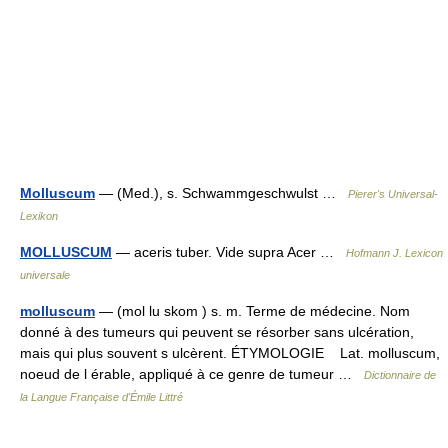
Molluscum
— (Med.), s. Schwammgeschwulst …
Pierer's Universal-
Lexikon
MOLLUSCUM
— aceris tuber. Vide supra Acer …
Hofmann J. Lexicon
universale
molluscum
— (mol lu skom ) s. m. Terme de médecine. Nom
donné à des tumeurs qui peuvent se résorber sans ulcération,
mais qui plus souvent s ulcèrent. ÉTYMOLOGIE Lat. molluscum,
noeud de l érable, appliqué à ce genre de tumeur …
Dictionnaire de
la Langue Française d'Émile Littré