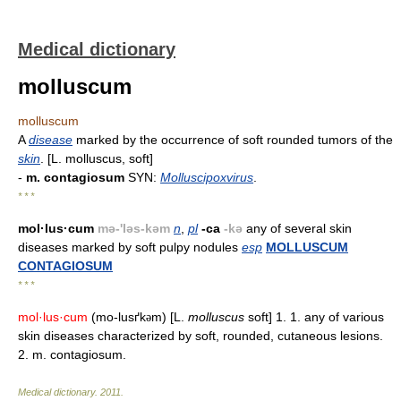
Medical dictionary
molluscum
molluscum
A
disease
marked by the occurrence of soft rounded tumors of the
skin
. [L. molluscus, soft]
-
m. contagiosum
SYN:
Molluscipoxvirus
.
* * *
mol·lus·cum
mə-'ləs-kəm
n
,
pl
-ca
-kə
any of several skin
diseases marked by soft pulpy nodules
esp
MOLLUSCUM
CONTAGIOSUM
* * *
mol·lus·cum
(mo-lusґk
m) [L.
molluscus
soft] 1. 1. any of various
ə
skin diseases characterized by soft, rounded, cutaneous lesions.
2. m. contagiosum.
Medical dictionary
.
2011
.