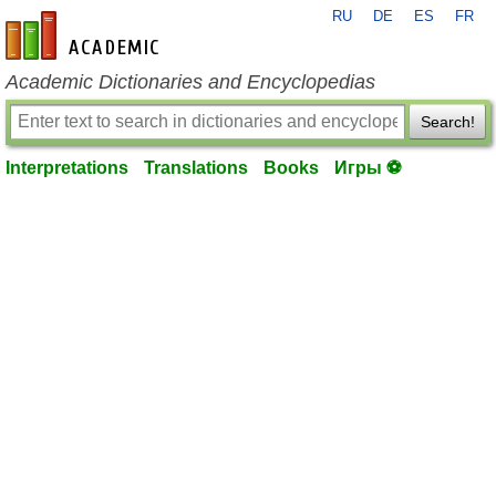
RU
DE
ES
FR
en-academic.com
Academic Dictionaries and Encyclopedias
Search!
Interpretations
Translations
Books
Игры ⚽