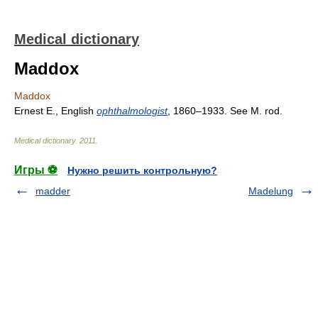
Medical dictionary
Maddox
Maddox
Ernest E., English
ophthalmologist
, 1860–1933. See M. rod.
Medical dictionary
.
2011
.
Игры ⚽
Нужно решить контрольную?
madder
Madelung