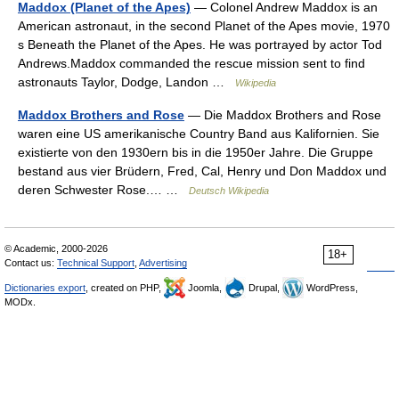
Maddox (Planet of the Apes)
— Colonel Andrew Maddox is an
American astronaut, in the second Planet of the Apes movie, 1970
s Beneath the Planet of the Apes. He was portrayed by actor Tod
Andrews.Maddox commanded the rescue mission sent to find
astronauts Taylor, Dodge, Landon …
Wikipedia
Maddox Brothers and Rose
— Die Maddox Brothers and Rose
waren eine US amerikanische Country Band aus Kalifornien. Sie
existierte von den 1930ern bis in die 1950er Jahre. Die Gruppe
bestand aus vier Brüdern, Fred, Cal, Henry und Don Maddox und
deren Schwester Rose.… …
Deutsch Wikipedia
© Academic, 2000-2026
18+
Contact us:
Technical Support
,
Advertising
Dictionaries export
, created on PHP,
Joomla,
Drupal,
WordPress,
MODx.