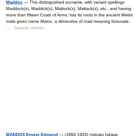
Maddox
— This distinguished surname, with variant spellings
Maddock(s), Maddick(s), Mattock(s), Mattack(s), etc., and having
more than fifteen Coats of Arms, has its roots in the ancient Welsh
male given name Matoc, a diminutive of mad meaning fortunate…
…
Surnames reference
MADDOX Ernest Edmund
— (1860 1933) (retrato [véase