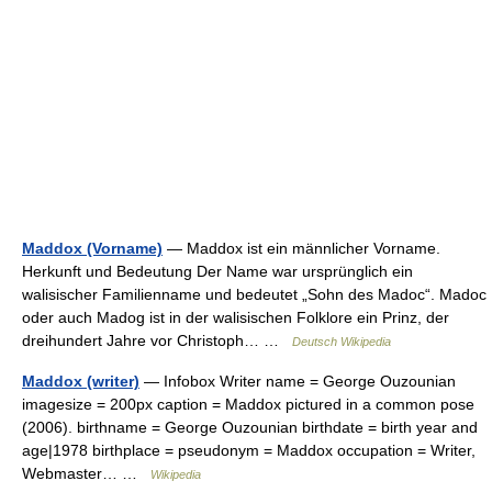
Maddox (Vorname)
— Maddox ist ein männlicher Vorname.
Herkunft und Bedeutung Der Name war ursprünglich ein
walisischer Familienname und bedeutet „Sohn des Madoc“. Madoc
oder auch Madog ist in der walisischen Folklore ein Prinz, der
dreihundert Jahre vor Christoph… …
Deutsch Wikipedia
Maddox (writer)
— Infobox Writer name = George Ouzounian
imagesize = 200px caption = Maddox pictured in a common pose
(2006). birthname = George Ouzounian birthdate = birth year and
age|1978 birthplace = pseudonym = Maddox occupation = Writer,
Webmaster… …
Wikipedia