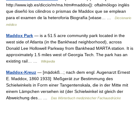
http://www.iqb.es/diccio/m/ma.htm#maddox]): oftalmólogo inglés
que diseñó los cilindros o prismas de Maddox que se emplean
para el examen de la heteroforia Biografía [véase… …
Diccionario
médico
Maddox Park
— is a 51.5 acre community park located in the
west side of Atlanta (in the Bankhead neighborhood), across
Donald Lee Hollowell Parkway from Bankhead MARTA station. It is
approximately 1.5 miles west of Georgia Tech. The park has an
existing rail… …
Wikipedia
Maddox-Kreuz
— [mạ̈dokß...; nach dem engl. Augenarzt Ernest
E. Maddox, 1860 1933]: Meßgerät zur Bestimmung des
Schielwinkels in Form einer Tangentenskala, die in der Mitte mit
einem Lämpchen versehen ist (der Schielwinkel ist gleich der
Abweichung des… …
Das Wörterbuch medizinischer Fachausdrücke