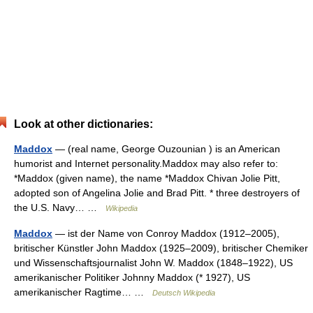
Look at other dictionaries:
Maddox
— (real name, George Ouzounian ) is an American
humorist and Internet personality.Maddox may also refer to:
*Maddox (given name), the name *Maddox Chivan Jolie Pitt,
adopted son of Angelina Jolie and Brad Pitt. * three destroyers of
the U.S. Navy… …
Wikipedia
Maddox
— ist der Name von Conroy Maddox (1912–2005),
britischer Künstler John Maddox (1925–2009), britischer Chemiker
und Wissenschaftsjournalist John W. Maddox (1848–1922), US
amerikanischer Politiker Johnny Maddox (* 1927), US
amerikanischer Ragtime… …
Deutsch Wikipedia