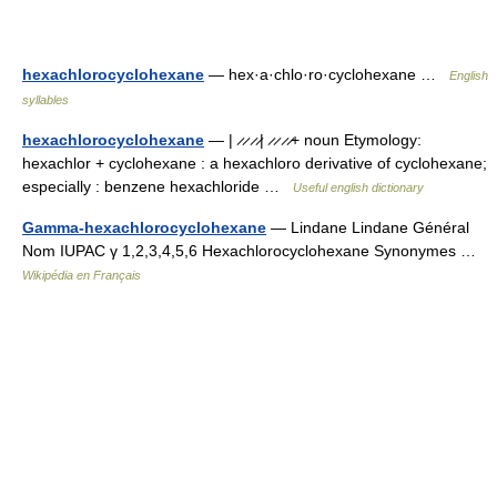
hexachlorocyclohexane
— hex·a·chlo·ro·cyclohexane …
English
syllables
hexachlorocyclohexane
— | ̷ ̷ ̷ ̷| ̷ ̷ ̷ ̷+ noun Etymology:
hexachlor + cyclohexane : a hexachloro derivative of cyclohexane;
especially : benzene hexachloride …
Useful english dictionary
Gamma-hexachlorocyclohexane
— Lindane Lindane Général
Nom IUPAC γ 1,2,3,4,5,6 Hexachlorocyclohexane Synonymes …
Wikipédia en Français