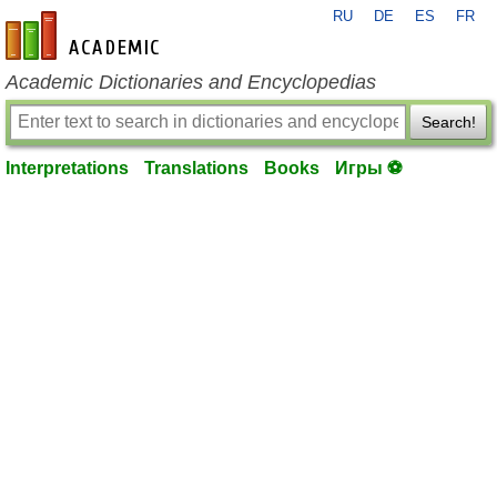
RU
DE
ES
FR
en-academic.com
Academic Dictionaries and Encyclopedias
Search!
Interpretations
Translations
Books
Игры ⚽