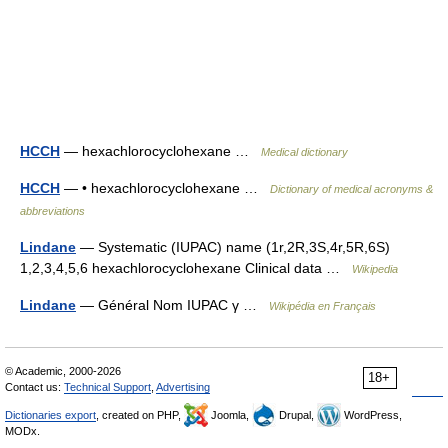
HCCH
— hexachlorocyclohexane …
Medical dictionary
HCCH
— • hexachlorocyclohexane …
Dictionary of medical acronyms &
abbreviations
Lindane
— Systematic (IUPAC) name (1r,2R,3S,4r,5R,6S)
1,2,3,4,5,6 hexachlorocyclohexane Clinical data …
Wikipedia
Lindane
— Général Nom IUPAC γ …
Wikipédia en Français
© Academic, 2000-2026
18+
Contact us:
Technical Support
,
Advertising
Dictionaries export
, created on PHP,
Joomla,
Drupal,
WordPress,
MODx.