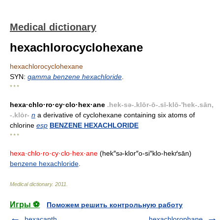
Medical dictionary
hexachlorocyclohexane
hexachlorocyclohexane
SYN:
gamma benzene hexachloride
.
* * *
hexa·chlo·ro·cy·clo·hex·ane
.hek-sə-.klōr-ō-.sī-klō-'hek-.sān,
-.klȯr-
n
a derivative of cyclohexane containing six atoms of
chlorine
esp
BENZENE HEXACHLORIDE
* * *
hexa·chlo·ro·cy·clo·hex·ane
(hek″s
-klor″o-si″klo-hekґsān)
ə
benzene hexachloride
.
Medical dictionary
.
2011
.
Игры ⚽
Поможем решить контрольную работу
hexacanth
hexachlorophane