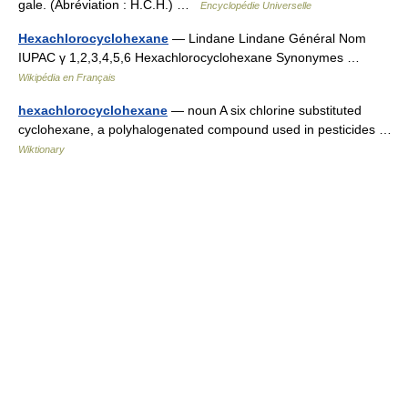
gale. (Abréviation : H.C.H.) …
Encyclopédie Universelle
Hexachlorocyclohexane
— Lindane Lindane Général Nom
IUPAC γ 1,2,3,4,5,6 Hexachlorocyclohexane Synonymes …
Wikipédia en Français
hexachlorocyclohexane
— noun A six chlorine substituted
cyclohexane, a polyhalogenated compound used in pesticides …
Wiktionary