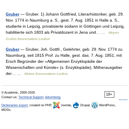
Gruber
— Gruber. 1) Johann Gottfried, Literarhistoriker, geb. 29.
Nov. 1774 in Naumburg a. S., gest. 7. Aug. 1851 in Halle a. S.,
studierte in Leipzig, privatisierte sodann in Göttingen und Leipzig,
habilitierte sich 1803 als Privatdozent in Jena und… …
Meyers
Großes Konversations-Lexikon
Gruber
— Gruber, Joh. Gottfr., Gelehrter, geb. 29. Nov. 1774 zu
Naumburg, seit 1815 Prof. zu Halle, gest. das. 7. Aug. 1851; mit
Ersch Begründer der »Allgemeinen Enzyklopädie der
Wissenschaften und Künste« (s. Enzyklopädie), Mitherausgeber
der… …
Kleines Konversations-Lexikon
© Academic, 2000-2026
18+
Contact us:
Technical Support
,
Advertising
Dictionaries export
, created on PHP,
Joomla,
Drupal,
WordPress,
MODx.