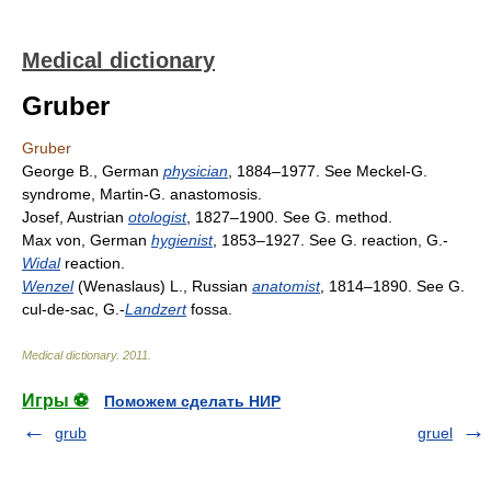
Medical dictionary
Gruber
Gruber
George B., German
physician
, 1884–1977. See Meckel-G.
syndrome, Martin-G. anastomosis.
Josef, Austrian
otologist
, 1827–1900. See G. method.
Max von, German
hygienist
, 1853–1927. See G. reaction, G.-
Widal
reaction.
Wenzel
(Wenaslaus) L., Russian
anatomist
, 1814–1890. See G.
cul-de-sac, G.-
Landzert
fossa.
Medical dictionary
.
2011
.
Игры ⚽
Поможем сделать НИР
grub
gruel