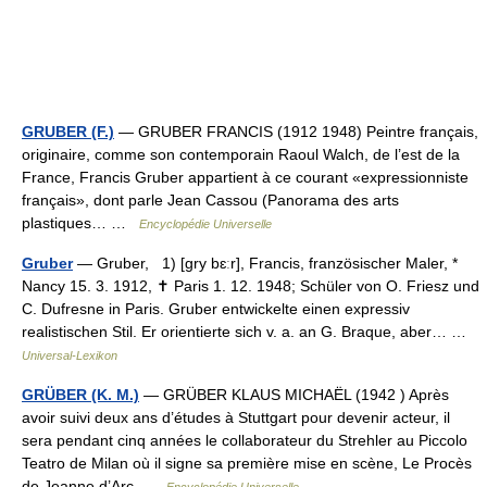
GRUBER (F.)
— GRUBER FRANCIS (1912 1948) Peintre français,
originaire, comme son contemporain Raoul Walch, de l’est de la
France, Francis Gruber appartient à ce courant «expressionniste
français», dont parle Jean Cassou (Panorama des arts
plastiques… …
Encyclopédie Universelle
Gruber
— Gruber, 1) [gry bɛːr], Francis, französischer Maler, *
Nancy 15. 3. 1912, ✝ Paris 1. 12. 1948; Schüler von O. Friesz und
C. Dufresne in Paris. Gruber entwickelte einen expressiv
realistischen Stil. Er orientierte sich v. a. an G. Braque, aber… …
Universal-Lexikon
GRÜBER (K. M.)
— GRÜBER KLAUS MICHAËL (1942 ) Après
avoir suivi deux ans d’études à Stuttgart pour devenir acteur, il
sera pendant cinq années le collaborateur du Strehler au Piccolo
Teatro de Milan où il signe sa première mise en scène, Le Procès
de Jeanne d’Arc …