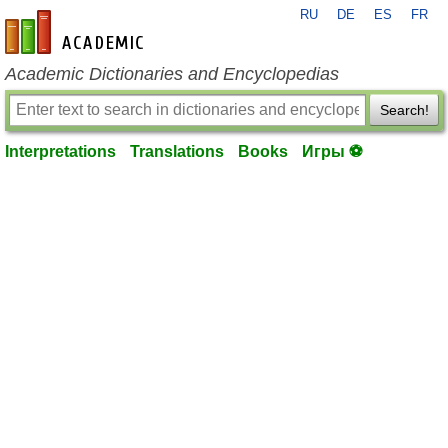
RU
DE
ES
FR
en-academic.com
Academic Dictionaries and Encyclopedias
Search!
Interpretations
Translations
Books
Игры ⚽