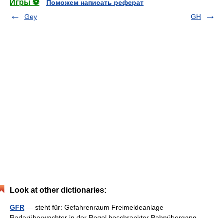
Игры ⚽
Поможем написать реферат
Gey
GH
Look at other dictionaries:
GFR
— steht für: Gefahrenraum Freimeldeanlage
Radarüberwachter in der Regel beschrankter Bahnübergang