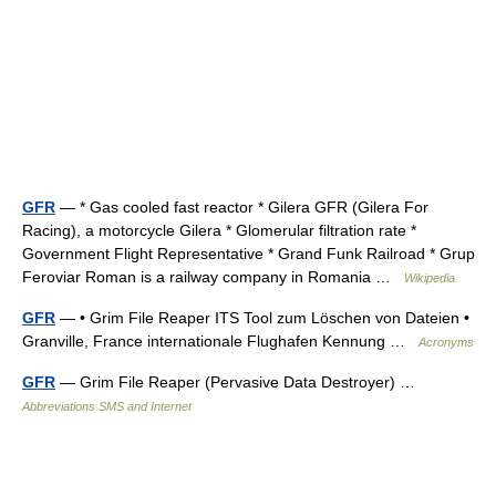
GFR
— * Gas cooled fast reactor * Gilera GFR (Gilera For
Racing), a motorcycle Gilera * Glomerular filtration rate *
Government Flight Representative * Grand Funk Railroad * Grup
Feroviar Roman is a railway company in Romania …
Wikipedia
GFR
— • Grim File Reaper ITS Tool zum Löschen von Dateien •
Granville, France internationale Flughafen Kennung …
Acronyms
GFR
— Grim File Reaper (Pervasive Data Destroyer) …
Abbreviations SMS and Internet