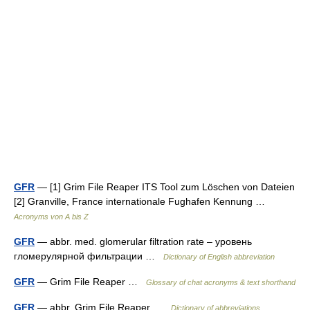
GFR
— [1] Grim File Reaper ITS Tool zum Löschen von Dateien
[2] Granville, France internationale Fughafen Kennung …
Acronyms von A bis Z
GFR
— abbr. med. glomerular filtration rate – уровень
гломерулярной фильтрации …
Dictionary of English abbreviation
GFR
— Grim File Reaper …
Glossary of chat acronyms & text shorthand
GFR
— abbr. Grim File Reaper …
Dictionary of abbreviations