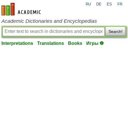
RU
DE
ES
FR
en-academic.com
Academic Dictionaries and Encyclopedias
Search!
Interpretations
Translations
Books
Игры ⚽