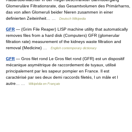
Glomeruläre Filtrationsrate, das Gesamtvolumen des Primärharns,
das von allen Glomeruli beider Nieren zusammen in einer
definierten Zeiteinheit… …
Deutsch Wikipedia
GFR
— (Grim File Reaper) LISP machine utility that automatically
removes files from a hard disk (Computers) GFR (glomerular
filtration rate) measurement of the kidneys waste filtration and
removal (Medicine) …
English contemporary dictionary
GFR
— Gros filet rond Le Gros filet rond (GFR) est un dispositif
mécanique asymétrique de raccordement de tuyaux, utilisé
principalement par les sapeur pompier en France. Il est
caractérisé par ses deux demi raccords filetés, l un mâle et l
autre… …
Wikipédia en Français