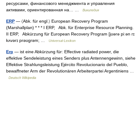
ресурсами, финансового менеджмента и управления
активами, ориентированная на… …
Википедия
ERP
— 〈Abk. für engl.〉 European Recovery Program
(Marshallplan) * * * I ERP, Abk. für Enterprise Resource Planning.
II ERP, Abkürzung für European Recovery Program [jʊərə piːən rɪ
kʌvərɪ prəʊɡrəm; …
Universal-Lexikon
Erp
— ist eine Abkürzung für: Effective radiated power, die
effektive Sendeleistung eines Senders plus Antennengewinn, siehe
Effektive Strahlungsleistung Ejército Revolucionario del Pueblo,
bewaffneter Arm der Revolutionären Arbeiterpartei Argentiniens …
Deutsch Wikipedia