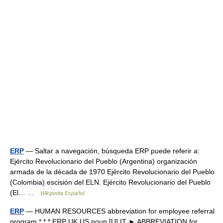
ERP
— Saltar a navegación, búsqueda ERP puede referir a:
Ejército Revolucionario del Pueblo (Argentina) organización
armada de la década de 1970 Ejército Revolucionario del Pueblo
(Colombia) escisión del ELN. Ejército Revolucionario del Pueblo
(El… …
Wikipedia Español
ERP
— HUMAN RESOURCES abbreviation for employee referral
program * * * ERP UK US noun [U] IT ► ABBREVIATION for