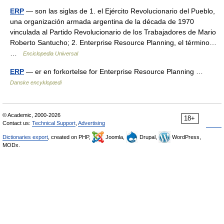
ERP
— son las siglas de 1. el Ejército Revolucionario del Pueblo,
una organización armada argentina de la década de 1970
vinculada al Partido Revolucionario de los Trabajadores de Mario
Roberto Santucho; 2. Enterprise Resource Planning, el término…
…
Enciclopedia Universal
ERP
— er en forkortelse for Enterprise Resource Planning …
Danske encyklopædi
© Academic, 2000-2026
18+
Contact us:
Technical Support
,
Advertising
Dictionaries export
, created on PHP,
Joomla,
Drupal,
WordPress,
MODx.