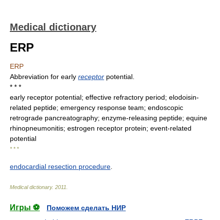
Medical dictionary
ERP
ERP
Abbreviation for early
receptor
potential.
* * *
early receptor potential; effective refractory period; elodoisin-
related peptide; emergency response team; endoscopic
retrograde pancreatography; enzyme-releasing peptide; equine
rhinopneumonitis; estrogen receptor protein; event-related
potential
* * *
endocardial resection procedure
.
Medical dictionary
.
2011
.
Игры ⚽
Поможем сделать НИР