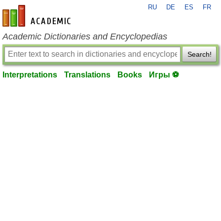
RU
DE
ES
FR
en-academic.com
Academic Dictionaries and Encyclopedias
Search!
Interpretations
Translations
Books
Игры ⚽