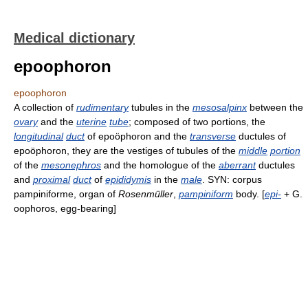
Medical dictionary
epoophoron
epoophoron
A collection of
rudimentary
tubules in the
mesosalpinx
between the
ovary
and the
uterine
tube
; composed of two portions, the
longitudinal
duct
of epoöphoron and the
transverse
ductules of
epoöphoron, they are the vestiges of tubules of the
middle
portion
of the
mesonephros
and the homologue of the
aberrant
ductules
and
proximal
duct
of
epididymis
in the
male
. SYN: corpus
pampiniforme, organ of
Rosenmüller
,
pampiniform
body. [
epi-
+ G.
oophoros, egg-bearing]