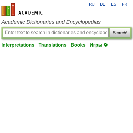
RU
DE
ES
FR
en-academic.com
Academic Dictionaries and Encyclopedias
Search!
Interpretations
Translations
Books
Игры ⚽