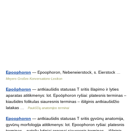
Epoophoron
— Epoophoron, Nebeneierstock, s. Eierstock …
Meyers Großes Konversations-Lexikon
Epoöphoron
— antkiaušidis statusas T sritis šlapimo ir lyties
aparatas atitikmenys: lot. Epoöphoron ryšiai: platesnis terminas –
kiaušidės folikulas siauresnis terminas – išilginis antkiaušidžio
latakas …
Paukščių anatomijos terminai
Epoophoron
— antkiaušidis statusas T sritis gyvūnų anatomija,
gyvūnų morfologija atitikmenys: lot. Epoophoron ryšiai: platesnis
terminas – patelių lytiniai organai siauresnis terminas – išilginis