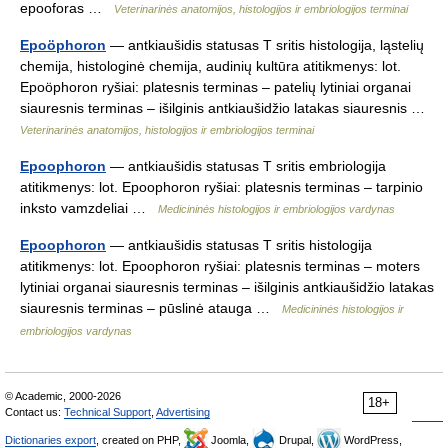
epooforas …
Veterinarinės anatomijos, histologijos ir embriologijos terminai
Epoöphoron
— antkiaušidis statusas T sritis histologija, ląstelių
chemija, histologinė chemija, audinių kultūra atitikmenys: lot.
Epoöphoron ryšiai: platesnis terminas – patelių lytiniai organai
siauresnis terminas – išilginis antkiaušidžio latakas siauresnis …
Veterinarinės anatomijos, histologijos ir embriologijos terminai
Epoophoron
— antkiaušidis statusas T sritis embriologija
atitikmenys: lot. Epoophoron ryšiai: platesnis terminas – tarpinio
inksto vamzdeliai …
Medicininės histologijos ir embriologijos vardynas
Epoophoron
— antkiaušidis statusas T sritis histologija
atitikmenys: lot. Epoophoron ryšiai: platesnis terminas – moters
lytiniai organai siauresnis terminas – išilginis antkiaušidžio latakas
siauresnis terminas – pūslinė atauga …
Medicininės histologijos ir
embriologijos vardynas
© Academic, 2000-2026
18+
Contact us:
Technical Support
,
Advertising
Dictionaries export
, created on PHP,
Joomla,
Drupal,
WordPress,