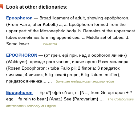
Look at other dictionaries:
Epoophoron
— Broad ligament of adult, showing epoöphoron.
(From Farre, after Kobelt.) a, a. Epoöphoron formed from the
upper part of the Mesonephric body. b. Remains of the uppermost
tubes sometimes forming appendices. c. Middle set of tubes. d.
Some lower… …
Wikipedia
EPOOPHORON
— (от греч. epi при, над и oophoron яичник)
(Waldeyer), прежде раго varium, иначе орган Розенмюллера
(Rosen Epoophoron: / tuba Fallo pii; 2 fimbria; 3 придаток
яичника; 4 яичник; 5 lig. ovarii propr.; 6 lig. latum. mtiПег),
придаток яичника… …
Большая медицинская энциклопедия
Epoophoron
— Ep o*[ o]ph o*ron, n. [NL., from Gr. epi upon + ?
egg + fe rein to bear.] (Anat.) See {Parovarium} …
The Collaborative
International Dictionary of English