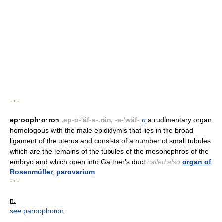
* * *
ep·ooph·o·ron
.ep-ō-'äf-ə-.rän, -ə-'wäf-
n
a rudimentary organ
homologous with the male epididymis that lies in the broad
ligament of the uterus and consists of a number of small tubules
which are the remains of the tubules of the mesonephros of the
embryo and which open into Gartner's duct
called also
organ of
Rosenmüller
,
parovarium
* * *
n.
see
paroophoron