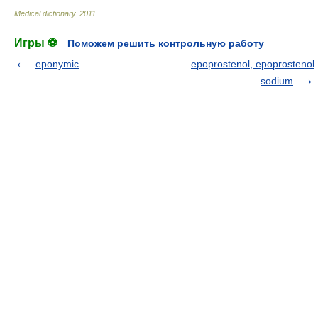
Medical dictionary
.
2011
.
Игры ⚽
Поможем решить контрольную работу
eponymic
epoprostenol, epoprostenol
sodium