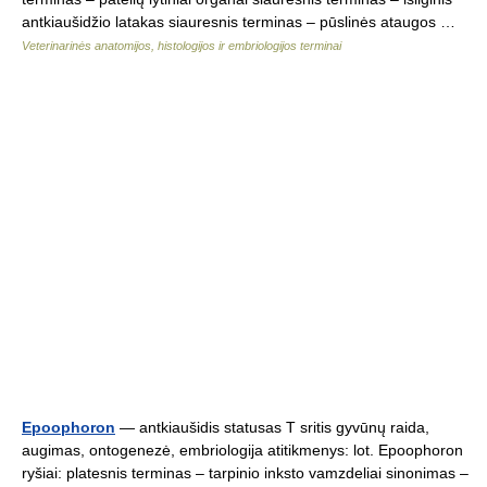
antkiaušidžio latakas siauresnis terminas – pūslinės ataugos …
Veterinarinės anatomijos, histologijos ir embriologijos terminai
Epoophoron
— antkiaušidis statusas T sritis gyvūnų raida,
augimas, ontogenezė, embriologija atitikmenys: lot. Epoophoron
ryšiai: platesnis terminas – tarpinio inksto vamzdeliai sinonimas –