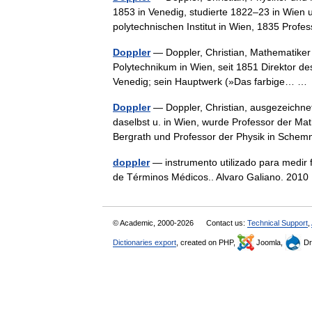
1853 in Venedig, studierte 1822–23 in Wien
polytechnischen Institut in Wien, 1835 Pr
Doppler
— Doppler, Christian, Mathematiker 
Polytechnikum in Wien, seit 1851 Direktor des 
Venedig; sein Hauptwerk (»Das farbige… 
Doppler
— Doppler, Christian, ausgezeichnet
daselbst u. in Wien, wurde Professor der Mat
Bergrath und Professor der Physik in Sche
doppler
— instrumento utilizado para medir fl
de Términos Médicos.. Alvaro Galiano. 20
© Academic, 2000-2026
Contact us:
Technical Support
,
Dictionaries export
, created on PHP,
Joomla,
Dr