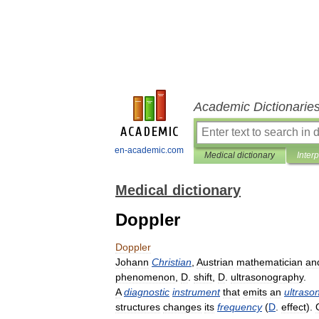
Academic Dictionarie
en-academic.com
Medical dictionary
Inter
Medical dictionary
Doppler
Doppler
Johann
Christian
,
Austrian
mathematician
an
phenomenon
,
D
.
shift
,
D
.
ultrasonography
.
A
diagnostic
instrument
that
emits
an
ultrason
structures
changes
its
frequency
(
D
.
effect
).