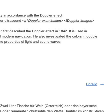
cy
in
accordance
with
the
Doppler
effect
er
ultrasound
<
a
\
Doppler
examination
> <\
Doppler
images
>
r
first
described
the
Doppler
effect
in
1842
.
It
is
used
in
d
modern
navigation
.
He
also
investigated
the
colors
in
double
he
properties
of
light
and
sound
waves
.
Dorello
 Zwei Liter Flasche für Wein (Österreich) oder das bayerische
e oder reparierte Schuhsohle den Waffle Doubler im konstruktiven