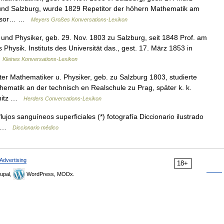
 und Salzburg, wurde 1829 Repetitor der höhern Mathematik am
ofessor… …
Meyers Großes Konversations-Lexikon
und Physiker, geb. 29. Nov. 1803 zu Salzburg, seit 1848 Prof. am
Physik. Instituts des Universität das., gest. 17. März 1853 in
…
Kleines Konversations-Lexikon
er Mathematiker u. Physiker, geb. zu Salzburg 1803, studierte
hematik an der technisch en Realschule zu Prag, später k. k.
mnitz …
Herders Conversations-Lexikon
ujos sanguíneos superficiales (*) fotografía Diccionario ilustrado
10 …
Diccionario médico
Advertising
18+
upal,
WordPress, MODx.