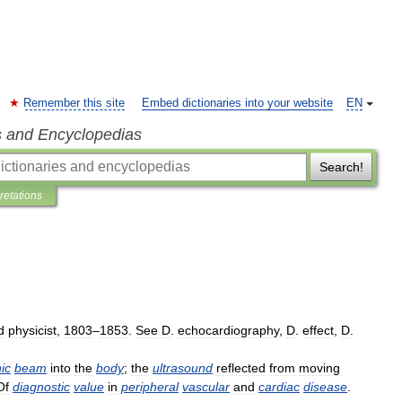
Remember this site
Embed dictionaries into your website
EN
s and Encyclopedias
Search!
pretations
d
physicist
,
1803
–
1853
.
See
D
.
echocardiography
,
D
.
effect
,
D
.
ic
beam
into
the
body
;
the
ultrasound
reflected
from
moving
Of
diagnostic
value
in
peripheral
vascular
and
cardiac
disease
.