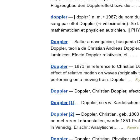
Flugzeugbau den Dopplereffekt bzw. die…
doppler
— [ dɔplɛr ] n. m. • 1987; du nom du
sang par effet Doppler (⇒ vélocimétrie). Se f
mathématicien et physicien autrichien. ||
Doppler
— Saltar a navegación, búsqueda Dop
Doppler, teoría de Christian Andreas Doppler.
lumínicas. Efecto Doppler relativista, el… 
Doppler
— 1871, in reference to Christian Do
effect of relative motion on waves (originally
performing on a moving train. Doppler …
Et
Doppler
— Doppler, Christian Doppler, efe
Doppler [1]
— Doppler, so v.w. Kardetsch
Doppler [2]
— Doppler, Christian, geb. 1803 
an mehreren Lehranstalten, wurde 1851 Profe
in Venedig. Er schr.: Analytische… …
Pierer's
Doppler
— Doppler, Christian, Physiker und 