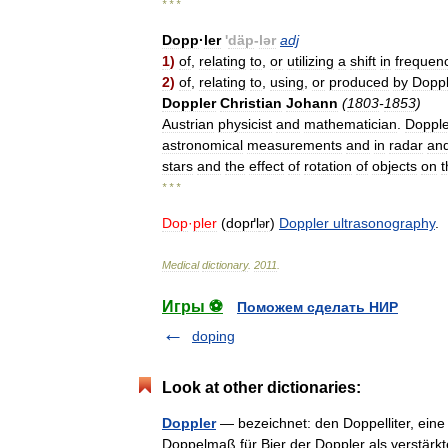
* * *
Dopp
·
ler
'
däp
-
lər
adj
1
)
of
,
relating
to
,
or
utilizing
a
shift
in
frequen
2
)
of
,
relating
to
,
using
,
or
produced
by
Doppl
Doppler
Christian
Johann
(
1803
-
1853
)
Austrian
physicist
and
mathematician
.
Dopple
astronomical
measurements
and
in
radar
an
stars
and
the
effect
of
rotation
of
objects
on
t
* * *
Dop
·
pler
(
dopґl
r
)
Doppler
ultrasonography
.
ə
Medical
dictionary
.
2011
.
Игры ⚽
Поможем сделать НИР
doping
Look at other dictionaries:
Doppler
— bezeichnet: den Doppelliter, eine
Doppelmaß für Bier der Doppler als verstärkt