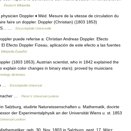
 …
Deutsch Wikipedia
 physicien Doppler ♦ Méd. Mesure de la vitesse de circulation du
aire faire un doppler. Doppler (Christian) (1803 1853)
 PHYS… …
Encyclopédie Universelle
pler puede referise a: Christian Andreas Doppler. Efecto
 El Efecto Doppler Fizeau, aplicación de este efecto a las fuentes
…
Wikipedia Español
ppler (1803 1853), Austrian scientist, who in 1842 explained the
 to explain color changes in binary stars); proved by musicians
ymology dictionary
cto …
Enciclopedia Universal
enmacher …
Pierer's Universal-Lexikon
in Salzburg, studirte Naturwissenschaften u. Mathematik, docirte
ssor der Experimentalphysik an der Universität Wiens u. st. 1853
 Universal-Lexikon
Mathematiker, geb. 30. Nov. 1803 in Salzburg, gest. 17. März