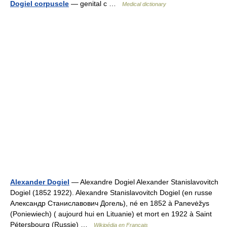
Dogiel corpuscle
— genital c …
Medical dictionary
Alexander Dogiel
— Alexandre Dogiel Alexander Stanislavovitch
Dogiel (1852 1922). Alexandre Stanislavovitch Dogiel (en russe
Александр Станиславович Догель), né en 1852 à Panevėžys
(Poniewiech) ( aujourd hui en Lituanie) et mort en 1922 à Saint
Pétersbourg (Russie) …
Wikipédia en Français