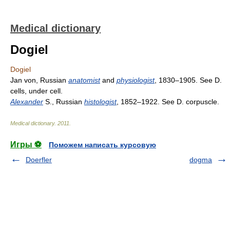
Medical dictionary
Dogiel
Dogiel
Jan von, Russian
anatomist
and
physiologist
, 1830–1905. See D.
cells, under cell.
Alexander
S., Russian
histologist
, 1852–1922. See D. corpuscle.
Medical dictionary
.
2011
.
Игры ⚽
Поможем написать курсовую
Doerfler
dogma