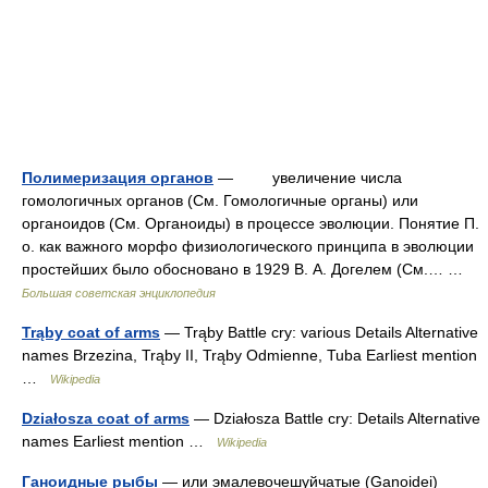
Полимеризация органов
— увеличение числа
гомологичных органов (См. Гомологичные органы) или
органоидов (См. Органоиды) в процессе эволюции. Понятие П.
о. как важного морфо физиологического принципа в эволюции
простейших было обосновано в 1929 В. А. Догелем (См.… …
Большая советская энциклопедия
Trąby coat of arms
— Trąby Battle cry: various Details Alternative
names Brzezina, Trąby II, Trąby Odmienne, Tuba Earliest mention
…
Wikipedia
Działosza coat of arms
— Działosza Battle cry: Details Alternative
names Earliest mention …
Wikipedia
Ганоидные рыбы
— или эмалевочешуйчатые (Ganoidei)