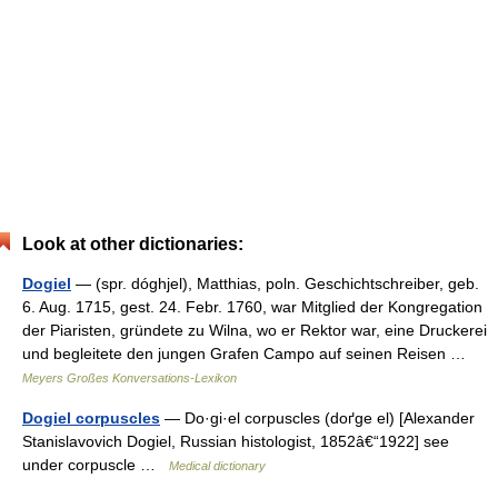
Look at other dictionaries:
Dogiel
— (spr. dóghjel), Matthias, poln. Geschichtschreiber, geb.
6. Aug. 1715, gest. 24. Febr. 1760, war Mitglied der Kongregation
der Piaristen, gründete zu Wilna, wo er Rektor war, eine Druckerei
und begleitete den jungen Grafen Campo auf seinen Reisen …
Meyers Großes Konversations-Lexikon
Dogiel corpuscles
— Do·gi·el corpuscles (doґge el) [Alexander
Stanislavovich Dogiel, Russian histologist, 1852â€“1922] see
under corpuscle …
Medical dictionary