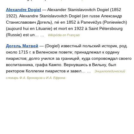
Alexandre Dogiel
— Alexander Stanislavovitch Dogiel (1852
1922). Alexandre Stanislavovitch Dogiel (en russe Александр
Станиславович Догель), né en 1852 à Panevėžys (Poniewiech)
(aujourd hui en Lituanie) et mort en 1922 à Saint Pétersbourg
(Russie) est un… …
Wikipédia en Français
Догель Матвей
— (Dogiel) известный польский историк, род.
около 1715 г. в Виленском повете; принадлежал к ордену
пиаристов; долго учился за границей, куда сопровождал своего
воспитанника, графа Кампо. Вернувшись в Вильну, был
ректором Коллегии пиаристов и завел… …
Энциклопедический
словарь Ф.А. Брокгауза и И.А. Ефрона