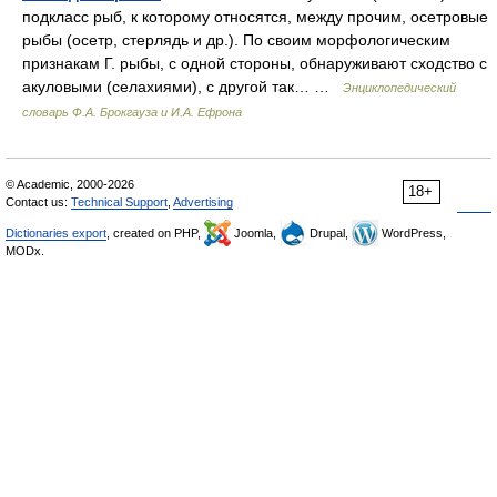
подкласс рыб, к которому относятся, между прочим, осетровые
рыбы (осетр, стерлядь и др.). По своим морфологическим
признакам Г. рыбы, с одной стороны, обнаруживают сходство с
акуловыми (селахиями), с другой так… …
Энциклопедический
словарь Ф.А. Брокгауза и И.А. Ефрона
© Academic, 2000-2026
18+
Contact us:
Technical Support
,
Advertising
Dictionaries export
, created on PHP,
Joomla,
Drupal,
WordPress,
MODx.