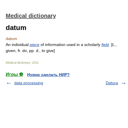
Medical dictionary
datum
datum
An individual
piece
of information used in a scholarly
field
. [L.,
given, fr. do, pp. d., to give]
Medical dictionary
.
2011
.
Игры ⚽
Нужно сделать НИР?
data processing
Datura