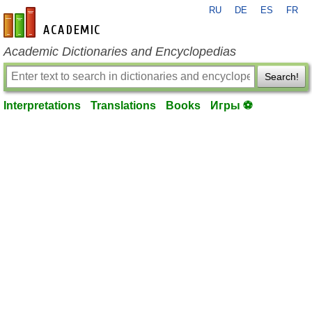
RU
DE
ES
FR
en-academic.com
Academic Dictionaries and Encyclopedias
Search!
Interpretations
Translations
Books
Игры ⚽