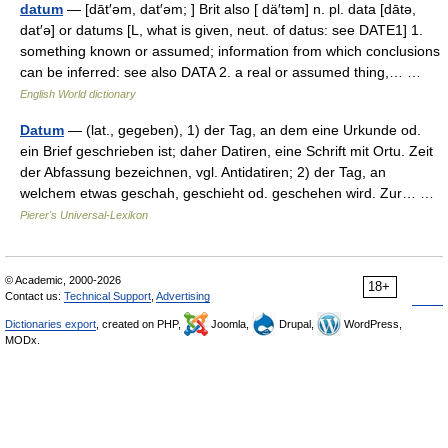
datum
— [dāt′əm, dat′əm; ] Brit also [ dä′təm] n. pl. data [dātə,
dat′ə] or datums [L, what is given, neut. of datus: see DATE1] 1.
something known or assumed; information from which conclusions
can be inferred: see also DATA 2. a real or assumed thing,… …
English World dictionary
Datum
— (lat., gegeben), 1) der Tag, an dem eine Urkunde od.
ein Brief geschrieben ist; daher Datiren, eine Schrift mit Ortu. Zeit
der Abfassung bezeichnen, vgl. Antidatiren; 2) der Tag, an
welchem etwas geschah, geschieht od. geschehen wird. Zur… …
Pierer's Universal-Lexikon
© Academic, 2000-2026
18+
Contact us:
Technical Support
,
Advertising
Dictionaries export
, created on PHP,
Joomla,
Drupal,
WordPress,
MODx.