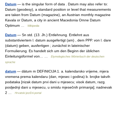
Datum
— is the singular form of data . Datum may also refer to:
Datum (geodesy), a standard position or level that measurements
are taken from Datum (magazine), an Austrian monthly magazine
Kavala or Datum, a city in ancient Macedonia Omne Datum
Optimum …
Wikipedia
Datum
— Sn std. (13. Jh.) Entlehnung. Entlehnt aus
substantiviertem l. datum ausgefertigt (am) , dem PPP. von l. dare
(datum) geben, ausfertigen ; zunächst in lateinischer
Formulierung. Es handelt sich um den Beginn der üblichen
Einleitungsformel von… …
Etymologisches Wörterbuch der deutschen
sprache
datum
— dátum m DEFINICIJA 1. a. kalendarsko vrijeme, mjera
vremena prema kalendaru (dan, mjesec i godina) b. brojke takvih
podataka [nizak datum prvi dani u mjesecu; visok datum, razg.
posljednji dani u mjesecu, u smislu mjesečnih primanja]; nadnevak
2 …
Hrvatski jezični portal