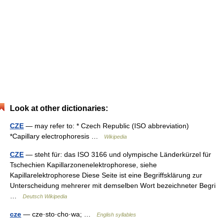
Look at other dictionaries:
CZE
— may refer to: * Czech Republic (ISO abbreviation)
*Capillary electrophoresis …
Wikipedia
CZE
— steht für: das ISO 3166 und olympische Länderkürzel für
Tschechien Kapillarzonenelektrophorese, siehe
Kapillarelektrophorese Diese Seite ist eine Begriffsklärung zur
Unterscheidung mehrerer mit demselben Wort bezeichneter Begri
…
Deutsch Wikipedia
cze
— cze·sto·cho·wa; …
English syllables