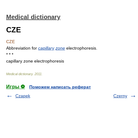
Medical dictionary
CZE
CZE
Abbreviation for
capillary
zone
electrophoresis.
* * *
capillary zone electrophoresis
Medical dictionary
.
2011
.
Игры ⚽
Поможем написать реферат
Czapek
Czerny