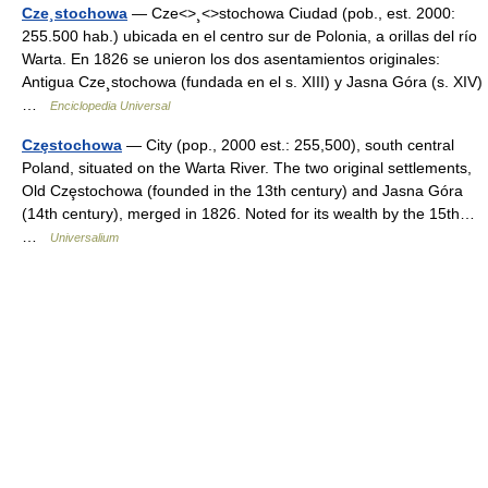
Cze¸stochowa
— Cze<>¸<>stochowa Ciudad (pob., est. 2000:
255.500 hab.) ubicada en el centro sur de Polonia, a orillas del río
Warta. En 1826 se unieron los dos asentamientos originales:
Antigua Cze¸stochowa (fundada en el s. XIII) y Jasna Góra (s. XIV)
…
Enciclopedia Universal
Czȩstochowa
— City (pop., 2000 est.: 255,500), south central
Poland, situated on the Warta River. The two original settlements,
Old Czȩstochowa (founded in the 13th century) and Jasna Góra
(14th century), merged in 1826. Noted for its wealth by the 15th…
…
Universalium