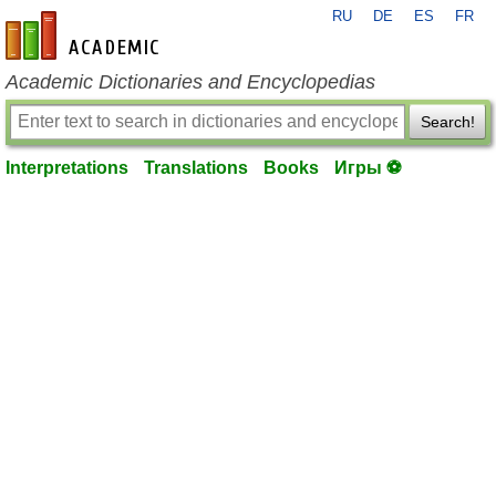
RU
DE
ES
FR
en-academic.com
Academic Dictionaries and Encyclopedias
Search!
Interpretations
Translations
Books
Игры ⚽