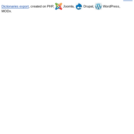
Dictionaries export
, created on PHP,
Joomla,
Drupal,
WordPress,
MODx.