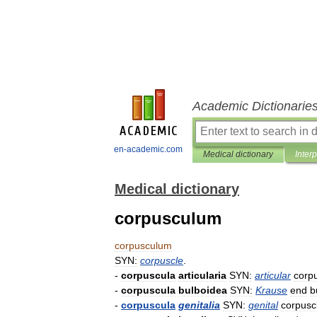
Academic Dictionarie
en-academic.com
Medical dictionary
Inter
Medical dictionary
corpusculum
corpusculum
SYN:
corpuscle
.
-
corpuscula
articularia
SYN:
articular
corp
-
corpuscula
bulboidea
SYN:
Krause
end
b
-
corpuscula
genitalia
SYN:
genital
corpusc