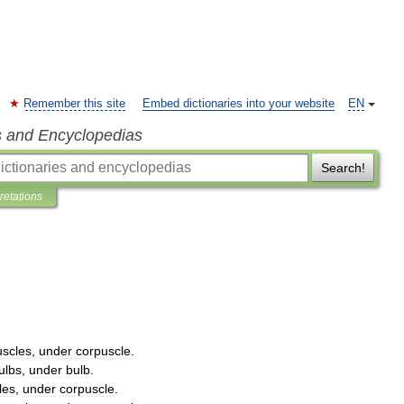
Remember this site
Embed dictionaries into your website
EN
s and Encyclopedias
Search!
pretations
uscles
,
under
corpuscle
.
ulbs
,
under
bulb
.
les
,
under
corpuscle
.