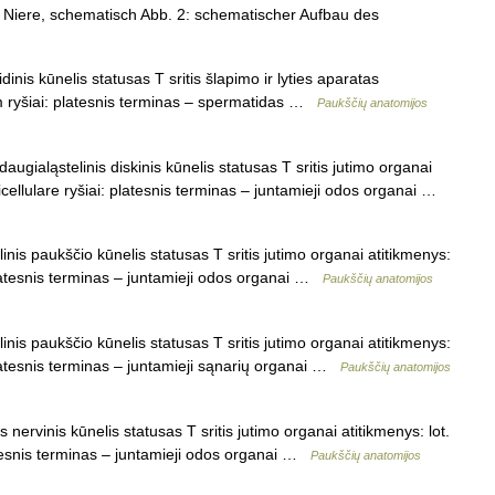
Niere, schematisch Abb. 2: schematischer Aufbau des
nis kūnelis statusas T sritis šlapimo ir lyties aparatas
m ryšiai: platesnis terminas – spermatidas …
Paukščių anatomijos
augialąstelinis diskinis kūnelis statusas T sritis jutimo organai
icellulare ryšiai: platesnis terminas – juntamieji odos organai …
inis paukščio kūnelis statusas T sritis jutimo organai atitikmenys:
latesnis terminas – juntamieji odos organai …
Paukščių anatomijos
inis paukščio kūnelis statusas T sritis jutimo organai atitikmenys:
latesnis terminas – juntamieji sąnarių organai …
Paukščių anatomijos
 nervinis kūnelis statusas T sritis jutimo organai atitikmenys: lot.
tesnis terminas – juntamieji odos organai …
Paukščių anatomijos