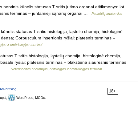
 nervinis kūnelis statusas T sritis jutimo organai atitikmenys: lot.
esnis terminas – juntamieji sąnarių organai …
Paukščių anatomijos
nelis statusas T sritis histologija, ląstelių chemija, histologinė
a densa; Corpusculum insertionis ryšiai: platesnis terminas –
ijos ir embriologijos terminai
tusas T sritis histologija, ląstelių chemija, histologinė chemija,
basale ryšiai: platesnis terminas – blakstiena siauresnis terminas
inė… …
Veterinarinės anatomijos, histologijos ir embriologijos terminai
Advertising
18+
upal,
WordPress, MODx.