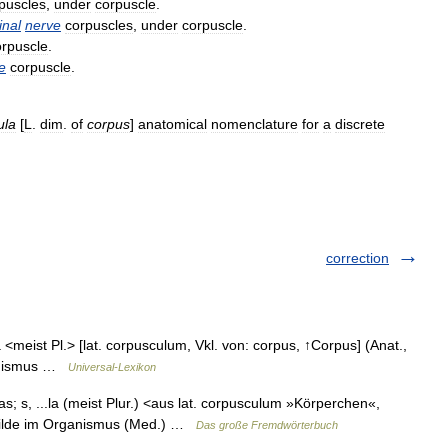
puscles
,
under
corpuscle
.
inal
nerve
corpuscles
,
under
corpuscle
.
orpuscle
.
le
corpuscle
.
ula
[
L
.
dim
.
of
corpus
]
anatomical
nomenclature
for
a
discrete
correction
a <meist Pl.> [lat. corpusculum, Vkl. von: corpus, ↑Corpus] (Anat.,
ganismus …
Universal-Lexikon
s; s, ...la (meist Plur.) <aus lat. corpusculum »Körperchen«,
ebilde im Organismus (Med.) …
Das große Fremdwörterbuch