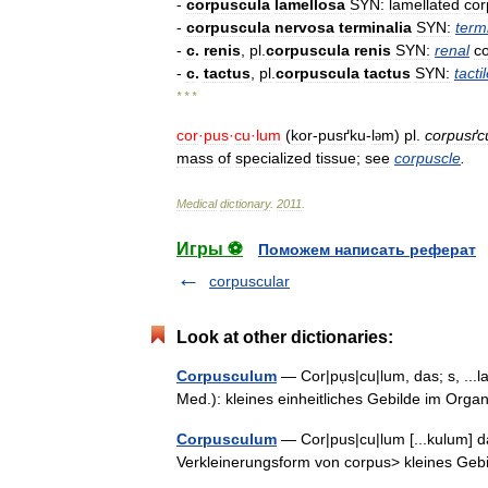
-
corpuscula
lamellosa
SYN:
lamellated
cor
-
corpuscula
nervosa
terminalia
SYN:
term
-
c
.
renis
,
pl
.
corpuscula
renis
SYN:
renal
c
-
c
.
tactus
,
pl
.
corpuscula
tactus
SYN:
tacti
* * *
cor
·
pus
·
cu
·
lum
(
kor
-
pusґku
-
l
m
)
pl
.
corpusґc
ə
mass
of
specialized
tissue
;
see
corpuscle
.
Medical
dictionary
.
2011
.
Игры ⚽
Поможем написать реферат
corpuscular
Look at other dictionaries:
Corpusculum
— Cor|pụs|cu|lum, das; s, ...l
Med.): kleines einheitliches Gebilde im Or
Corpusculum
— Cor|pus|cu|lum [...kulum] da
Verkleinerungsform von corpus> kleines G