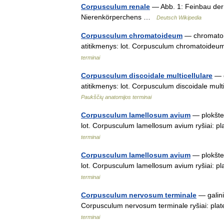
Corpusculum renale
— Abb. 1: Feinbau der 
Nierenkörperchens …
Deutsch Wikipedia
Corpusculum chromatoideum
— chromatoidi
atitikmenys: lot. Corpusculum chromatoideu
terminai
Corpusculum discoidale multicellulare
— d
atitikmenys: lot. Corpusculum discoidale mult
Paukščių anatomijos terminai
Corpusculum lamellosum avium
— plokštel
lot. Corpusculum lamellosum avium ryšiai: p
terminai
Corpusculum lamellosum avium
— plokštel
lot. Corpusculum lamellosum avium ryšiai: p
terminai
Corpusculum nervosum terminale
— galinis
Corpusculum nervosum terminale ryšiai: pla
terminai