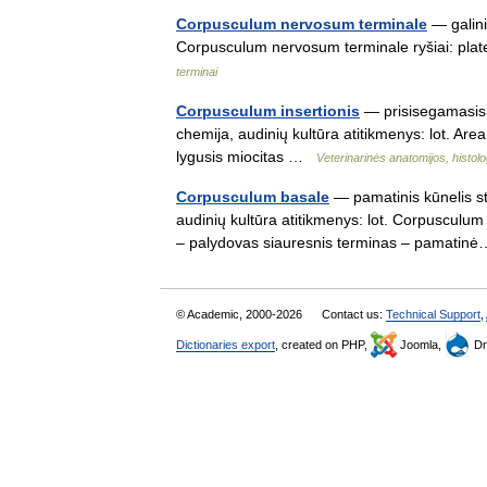
Corpusculum nervosum terminale
— galinis
Corpusculum nervosum terminale ryšiai: plat
terminai
Corpusculum insertionis
— prisisegamasis kū
chemija, audinių kultūra atitikmenys: lot. Are
lygusis miocitas …
Veterinarinės anatomijos, histolog
Corpusculum basale
— pamatinis kūnelis sta
audinių kultūra atitikmenys: lot. Corpusculum 
– palydovas siauresnis terminas – pamat
© Academic, 2000-2026
Contact us:
Technical Support
,
Dictionaries export
, created on PHP,
Joomla,
Dr