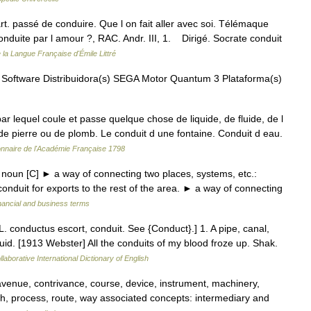
part. passé de conduire. Que l on fait aller avec soi. Télémaque
nduite par l amour ?, RAC. Andr. III, 1. Dirigé. Socrate conduit
e la Langue Française d'Émile Littré
 Software Distribuidora(s) SEGA Motor Quantum 3 Plataforma(s)
 lequel coule et passe quelque chose de liquide, de fluide, de l
t de pierre ou de plomb. Le conduit d une fontaine. Conduit d eau.
onnaire de l'Académie Française 1798
 noun [C] ► a way of connecting two places, systems, etc.:
onduit for exports to the rest of the area. ► a way of connecting
nancial and business terms
LL. conductus escort, conduit. See {Conduct}.] 1. A pipe, canal,
uid. [1913 Webster] All the conduits of my blood froze up. Shak.
laborative International Dictionary of English
venue, contrivance, course, device, instrument, machinery,
 process, route, way associated concepts: intermediary and