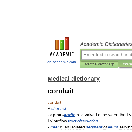
Academic Dictionarie
en-academic.com
Medical dictionary
Inter
Medical dictionary
conduit
conduit
A
channel
.
-
apical
-
aortic
c
.
a
valved
c
.
between
the
LV
LV
outflow
tract
obstruction
.
-
ileal
c
.
an
isolated
segment
of
ileum
servin