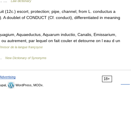
oun… …
Law dictionary
t (12c.) escort, protection; pipe, channel, from L. conductus a
. A doublet of CONDUCT (Cf. conduct), differentiated in meaning
quagium, Aquaeductus, Aquarum inductio, Canalis, Emissarium,
e ou autrement, par lequel on fait couler et detourne on l eau d un
hresor de la langue françoyse
t …
New Dictionary of Synonyms
Advertising
18+
upal,
WordPress, MODx.