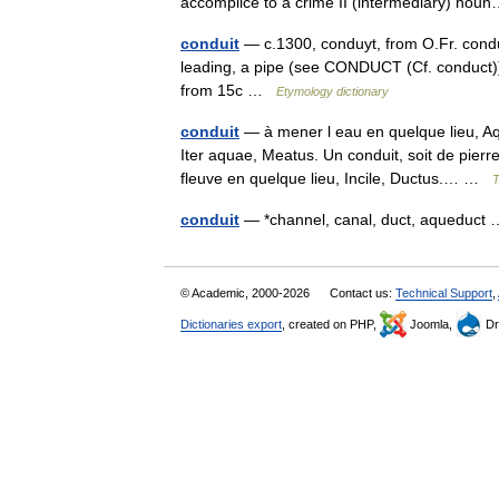
accomplice to a crime II (intermediary) n
conduit
— c.1300, conduyt, from O.Fr. condui
leading, a pipe (see CONDUCT (Cf. conduct))
from 15c …
Etymology dictionary
conduit
— à mener l eau en quelque lieu, A
Iter aquae, Meatus. Un conduit, soit de pierr
fleuve en quelque lieu, Incile, Ductus.… …
T
conduit
— *channel, canal, duct, aqueduc
© Academic, 2000-2026
Contact us:
Technical Support
,
Dictionaries export
, created on PHP,
Joomla,
Dr