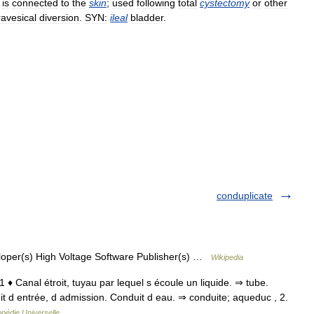
is
connected
to
the
skin
;
used
following
total
cystectomy
or
other
avesical
diversion
.
SYN:
ileal
bladder
.
conduplicate
oper(s) High Voltage Software Publisher(s) …
Wikipedia
 1 ♦ Canal étroit, tuyau par lequel s écoule un liquide. ⇒ tube.
it d entrée, d admission. Conduit d eau. ⇒ conduite; aqueduc , 2.
pédie Universelle