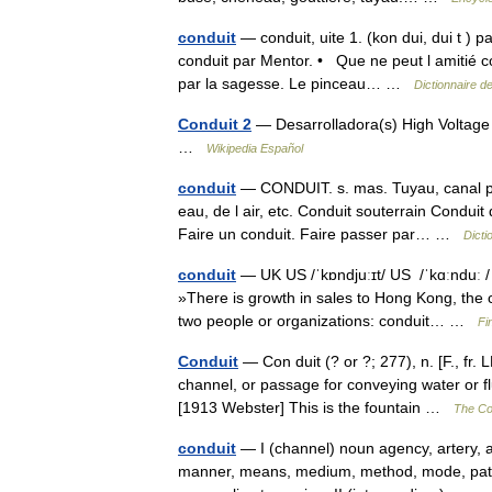
conduit
— conduit, uite 1. (kon dui, dui t ) 
conduit par Mentor. • Que ne peut l amitié co
par la sagesse. Le pinceau… …
Dictionnaire d
Conduit 2
— Desarrolladora(s) High Voltage
…
Wikipedia Español
conduit
— CONDUIT. s. mas. Tuyau, canal par
eau, de l air, etc. Conduit souterrain Condui
Faire un conduit. Faire passer par… …
Dicti
conduit
— UK US /ˈkɒndjuːɪt/ US /ˈkɑːnduː /
»There is growth in sales to Hong Kong, the c
two people or organizations: conduit… …
Fi
Conduit
— Con duit (? or ?; 277), n. [F., fr. 
channel, or passage for conveying water or fl
[1913 Webster] This is the fountain …
The Col
conduit
— I (channel) noun agency, artery, a
manner, means, medium, method, mode, path,