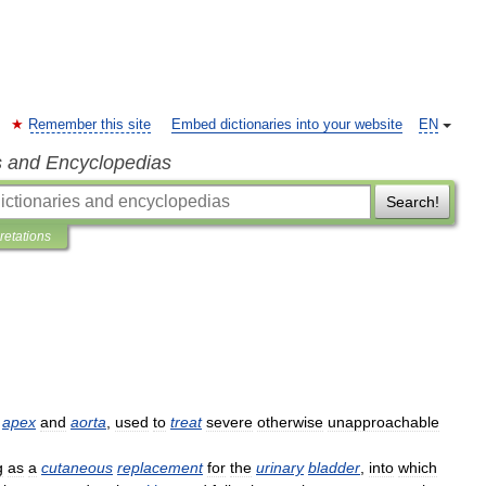
Remember this site
Embed dictionaries into your website
EN
s and Encyclopedias
Search!
pretations
apex
and
aorta
,
used
to
treat
severe
otherwise
unapproachable
g
as
a
cutaneous
replacement
for
the
urinary
bladder
,
into
which