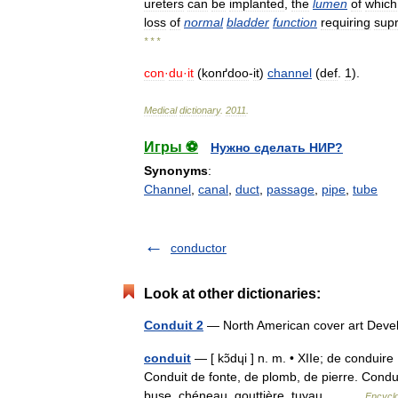
ureters
can
be
implanted
,
the
lumen
of
which
loss
of
normal
bladder
function
requiring
supr
* * *
con
·
du
·
it
(
konґdoo
-
it
)
channel
(
def
.
1
).
Medical
dictionary
.
2011
.
Игры ⚽
Нужно сделать НИР?
Synonyms
:
Channel
,
canal
,
duct
,
passage
,
pipe
,
tube
conductor
Look at other dictionaries:
Conduit 2
— North American cover art Devel
conduit
— [ kɔ̃dɥi ] n. m. • XIIe; de conduire
Conduit de fonte, de plomb, de pierre. Condu
buse, chéneau, gouttière, tuyau.… …
Encyclo