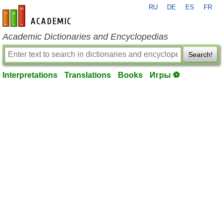
RU
DE
ES
FR
en-academic.com
Academic Dictionaries and Encyclopedias
Search!
Interpretations
Translations
Books
Игры ⚽