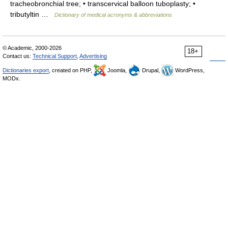
tracheobronchial tree; • transcervical balloon tuboplasty; •
tributyltin …
Dictionary of medical acronyms & abbreviations
© Academic, 2000-2026
18+
Contact us:
Technical Support
,
Advertising
Dictionaries export
, created on PHP,
Joomla,
Drupal,
WordPress,
MODx.