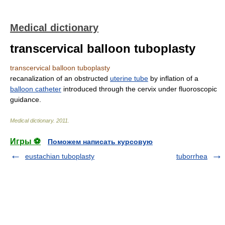
Medical dictionary
transcervical balloon tuboplasty
transcervical balloon tuboplasty
recanalization of an obstructed
uterine tube
by inflation of a
balloon catheter
introduced through the cervix under fluoroscopic
guidance.
Medical dictionary
.
2011
.
Игры ⚽
Поможем написать курсовую
eustachian tuboplasty
tuborrhea