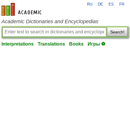
RU
DE
ES
FR
en-academic.com
Academic Dictionaries and Encyclopedias
Search!
Interpretations
Translations
Books
Игры ⚽