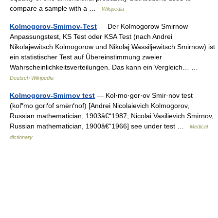
compare a sample with a …
Wikipedia
Kolmogorov-Smirnov-Test
— Der Kolmogorow Smirnow
Anpassungstest, KS Test oder KSA Test (nach Andrei
Nikolajewitsch Kolmogorow und Nikolaj Wassiljewitsch Smirnow) ist
ein statistischer Test auf Übereinstimmung zweier
Wahrscheinlichkeitsverteilungen. Das kann ein Vergleich… …
Deutsch Wikipedia
Kolmogorov-Smirnov test
— Kol·mo·gor·ov Smir·nov test
(kol″mo gorґof smērґnof) [Andrei Nicolaievich Kolmogorov,
Russian mathematician, 1903â€“1987; Nicolai Vasilievich Smirnov,
Russian mathematician, 1900â€“1966] see under test …
Medical
dictionary