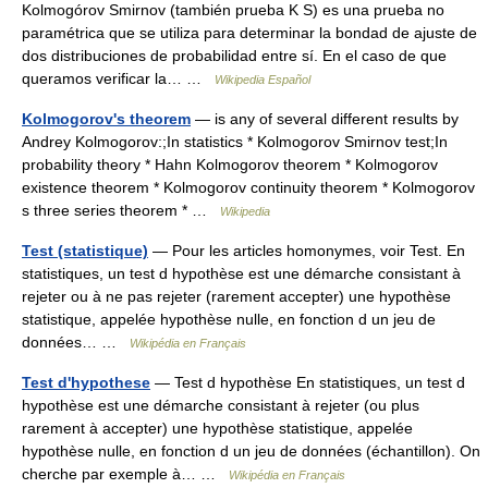
Kolmogórov Smirnov (también prueba K S) es una prueba no
paramétrica que se utiliza para determinar la bondad de ajuste de
dos distribuciones de probabilidad entre sí. En el caso de que
queramos verificar la… …
Wikipedia Español
Kolmogorov's theorem
— is any of several different results by
Andrey Kolmogorov:;In statistics * Kolmogorov Smirnov test;In
probability theory * Hahn Kolmogorov theorem * Kolmogorov
existence theorem * Kolmogorov continuity theorem * Kolmogorov
s three series theorem * …
Wikipedia
Test (statistique)
— Pour les articles homonymes, voir Test. En
statistiques, un test d hypothèse est une démarche consistant à
rejeter ou à ne pas rejeter (rarement accepter) une hypothèse
statistique, appelée hypothèse nulle, en fonction d un jeu de
données… …
Wikipédia en Français
Test d'hypothese
— Test d hypothèse En statistiques, un test d
hypothèse est une démarche consistant à rejeter (ou plus
rarement à accepter) une hypothèse statistique, appelée
hypothèse nulle, en fonction d un jeu de données (échantillon). On
cherche par exemple à… …
Wikipédia en Français