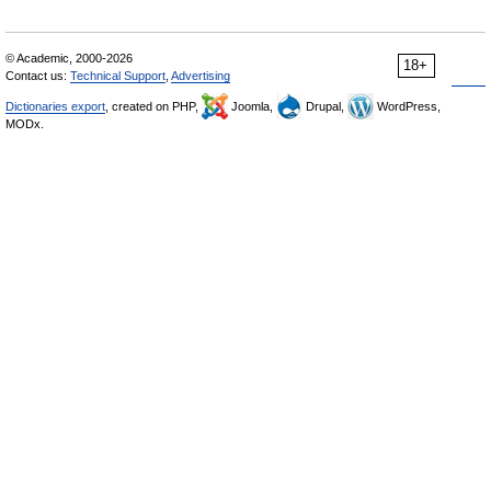
© Academic, 2000-2026
18+
Contact us:
Technical Support
,
Advertising
Dictionaries export
, created on PHP,
Joomla,
Drupal,
WordPress,
MODx.