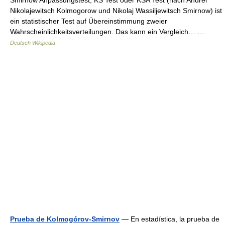
Smirnow Anpassungstest, KS Test oder KSA Test (nach Andrei
Nikolajewitsch Kolmogorow und Nikolaj Wassiljewitsch Smirnow) ist
ein statistischer Test auf Übereinstimmung zweier
Wahrscheinlichkeitsverteilungen. Das kann ein Vergleich… …
Deutsch Wikipedia
Prueba de Kolmogórov-Smirnov
— En estadística, la prueba de