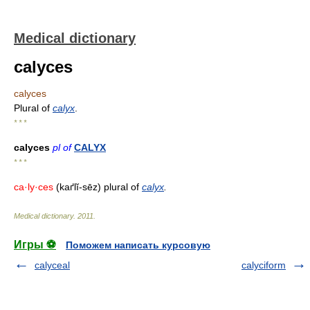
Medical dictionary
calyces
calyces
Plural of
calyx
.
* * *
calyces
pl of
CALYX
* * *
ca·ly·ces
(kaґlĭ-sēz) plural of
calyx
.
Medical dictionary
.
2011
.
Игры ⚽
Поможем написать курсовую
calyceal
calyciform