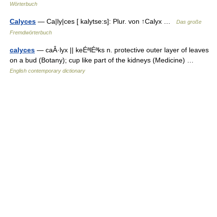
Wörterbuch
Calyces
— Ca|ly|ces [ kalytse:s]: Plur. von ↑Calyx …
Das große
Fremdwörterbuch
calyces
— caÂ·lyx || keÉªlÉªks n. protective outer layer of leaves
on a bud (Botany); cup like part of the kidneys (Medicine) …
English contemporary dictionary