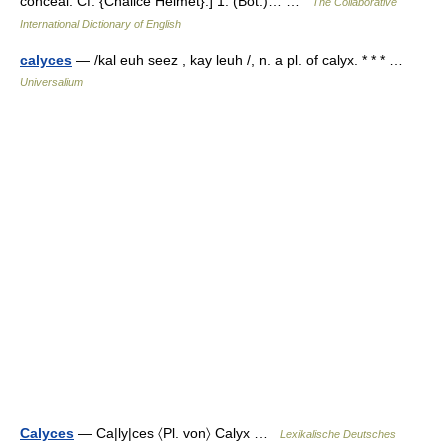
conceal. Cf. {Chalice Helmet}.] 1. (Bot.)… …
The Collaborative
International Dictionary of English
calyces
— /kal euh seez , kay leuh /, n. a pl. of calyx. * * * …
Universalium
Calyces
— Ca|ly|ces 〈Pl. von〉 Calyx …
Lexikalische Deutsches