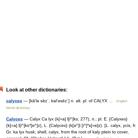
Look at other dictionaries:
calyces
— [kā′lə sēz΄, kal′əsēz΄] n. alt. pl. of CALYX …
English
World dictionary
Calyces
— Calyx Ca lyx (k[=a] l[i^]ks; 277), n.; pl. E. {Calyxes}
(k[=a] l[i^]ks*[e^]z), L. {Calyces} (k[a^]l [i^]*s[=e]z). [L. calyx, ycis, fr.
Gr. ka lyx husk, shell, calyx, from the root of kaly ptein to cover,