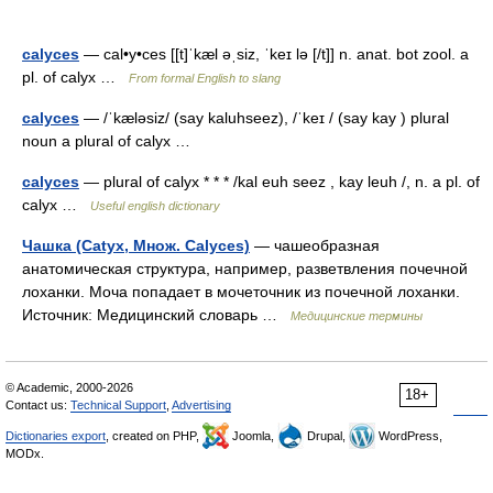
calyces
— cal•y•ces [[t]ˈkæl əˌsiz, ˈkeɪ lə [/t]] n. anat. bot zool. a
pl. of calyx …
From formal English to slang
calyces
— /ˈkæləsiz/ (say kaluhseez), /ˈkeɪ / (say kay ) plural
noun a plural of calyx …
calyces
— plural of calyx * * * /kal euh seez , kay leuh /, n. a pl. of
calyx …
Useful english dictionary
Чашка (Catyx, Множ. Calyces)
— чашеобразная
анатомическая структура, например, разветвления почечной
лоханки. Моча попадает в мочеточник из почечной лоханки.
Источник: Медицинский словарь …
Медицинские термины
© Academic, 2000-2026
18+
Contact us:
Technical Support
,
Advertising
Dictionaries export
, created on PHP,
Joomla,
Drupal,
WordPress,
MODx.