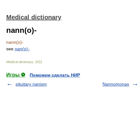
Medical dictionary
nann(o)-
nann(o)-
see
nan(o)-
.
Medical dictionary
.
2011
.
Игры ⚽
Поможем сделать НИР
pituitary nanism
Nannomonas