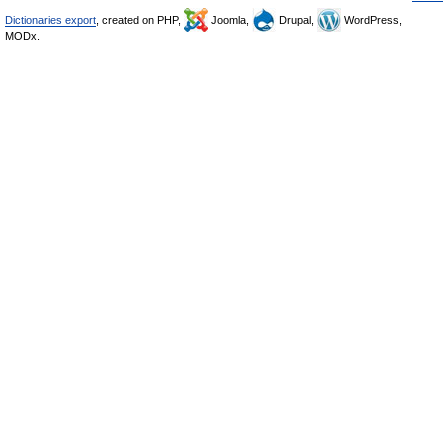
Dictionaries export
, created on PHP,
Joomla,
Drupal,
WordPress,
MODx.