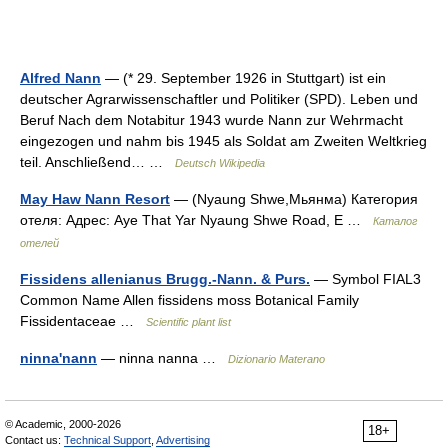
Alfred Nann
— (* 29. September 1926 in Stuttgart) ist ein
deutscher Agrarwissenschaftler und Politiker (SPD). Leben und
Beruf Nach dem Notabitur 1943 wurde Nann zur Wehrmacht
eingezogen und nahm bis 1945 als Soldat am Zweiten Weltkrieg
teil. Anschließend… …
Deutsch Wikipedia
May Haw Nann Resort
— (Nyaung Shwe,Мьянма) Категория
отеля: Адрес: Aye That Yar Nyaung Shwe Road, E …
Каталог
отелей
Fissidens allenianus Brugg.-Nann. & Purs.
— Symbol FIAL3
Common Name Allen fissidens moss Botanical Family
Fissidentaceae …
Scientific plant list
ninna'nann
— ninna nanna …
Dizionario Materano
© Academic, 2000-2026
18+
Contact us:
Technical Support
,
Advertising