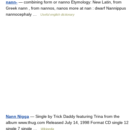
nann-
— combining form or nanno Etymology: New Latin, from
Greek nann , from nannos, nanos more at nan : dwarf Nannippus
nannocephaly …
Useful english dictionary
Nann Nigga
— Single by Trick Daddy featuring Trina from the
album www.thug.com Released July 14, 1998 Format CD single 12
single 7 single …
Wikipedia