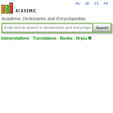
RU
DE
ES
FR
en-academic.com
Academic Dictionaries and Encyclopedias
Search!
Interpretations
Translations
Books
Игры ⚽