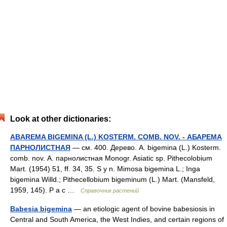
Look at other dictionaries:
ABAREMA BIGEMINA (L.) KOSTERM. COMB. NOV. - АБАРЕМА
ПАРНОЛИСТНАЯ
— см. 400. Дерево. A. bigemina (L.) Kosterm.
comb. nov. А. парнолистная Monogr. Asiatic sp. Pithecolobium
Mart. (1954) 51, ff. 34, 35. S y n. Mimosa bigemina L.; Inga
bigemina Willd.; Pithecellobium bigeminum (L.) Mart. (Mansfeld,
1959, 145). P а с …
Справочник растений
Babesia bigemina
— an etiologic agent of bovine babesiosis in
Central and South America, the West Indies, and certain regions of