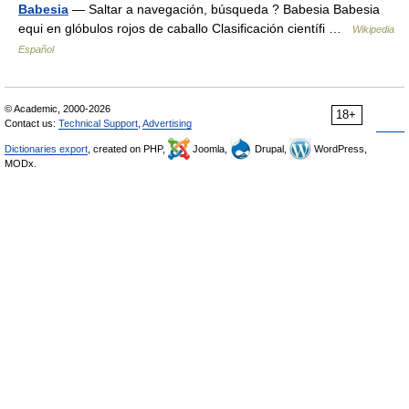
Babesia
— Saltar a navegación, búsqueda ? Babesia Babesia
equi en glóbulos rojos de caballo Clasificación científi …
Wikipedia
Español
© Academic, 2000-2026
18+
Contact us:
Technical Support
,
Advertising
Dictionaries export
, created on PHP,
Joomla,
Drupal,
WordPress,
MODx.