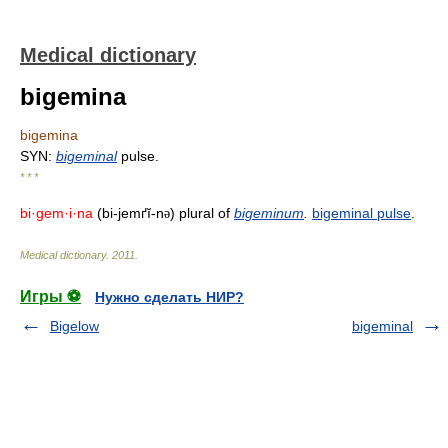
Medical dictionary
bigemina
bigemina
SYN:
bigeminal
pulse.
* * *
bi·gem·i·na
(bi-jemґĭ-n
) plural of
bigeminum
.
bigeminal pulse
.
ə
Medical dictionary
.
2011
.
Игры ⚽
Нужно сделать НИР?
Bigelow
bigeminal