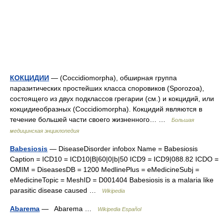
КОКЦИДИИ
— (Coccidiomorpha), обширная группа
паразитических простейших класса споровиков (Sporozoa),
состоящего из двух подклассов грегарии (см.) и кокцидий, или
кокцидиеобразных (Coccidiomorpha). Кокцидий являются в
течение большей части своего жизненного… …
Большая
медицинская энциклопедия
Babesiosis
— DiseaseDisorder infobox Name = Babesiosis
Caption = ICD10 = ICD10|B|60|0|b|50 ICD9 = ICD9|088.82 ICDO =
OMIM = DiseasesDB = 1200 MedlinePlus = eMedicineSubj =
eMedicineTopic = MeshID = D001404 Babesiosis is a malaria like
parasitic disease caused …
Wikipedia
Abarema
— Abarema …
Wikipedia Español