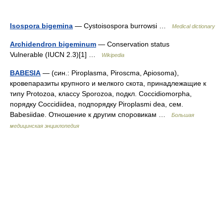
Isospora bigemina
— Cystoisospora burrowsi …
Medical dictionary
Archidendron bigeminum
— Conservation status
Vulnerable (IUCN 2.3)[1] …
Wikipedia
BABESIA
— (син.: Piroplasma, Piroscma, Apiosoma),
кровепаразиты крупного и мелкого скота, принадлежащие к
типу Protozoa, классу Sporozoa, подкл. Coccidiomorpha,
порядку Coccidiidea, подпорядку Piroplasmi dea, сем.
Babesiidae. Отношение к другим споровикам …
Большая
медицинская энциклопедия