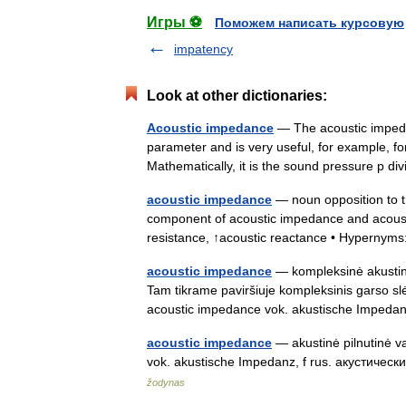
Игры ⚽
Поможем написать курсовую
impatency
Look at other dictionaries:
Acoustic impedance
— The acoustic impeda
parameter and is very useful, for example, fo
Mathematically, it is the sound pressure p d
acoustic impedance
— noun opposition to th
component of acoustic impedance and acousti
resistance, ↑acoustic reactance • Hypernym
acoustic impedance
— kompleksinė akustinė 
Tam tikrame paviršiuje kompleksinis garso slė
acoustic impedance vok. akustische Imped
acoustic impedance
— akustinė pilnutinė va
vok. akustische Impedanz, f rus. акустиче
žodynas