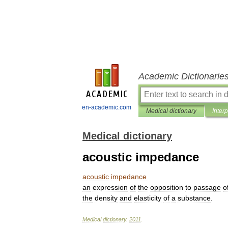
Academic Dictionarie
en-academic.com
Medical dictionary
Inter
Medical dictionary
acoustic impedance
acoustic
impedance
an
expression
of
the
opposition
to
passage
o
the
density
and
elasticity
of
a
substance
.
Medical
dictionary
.
2011
.