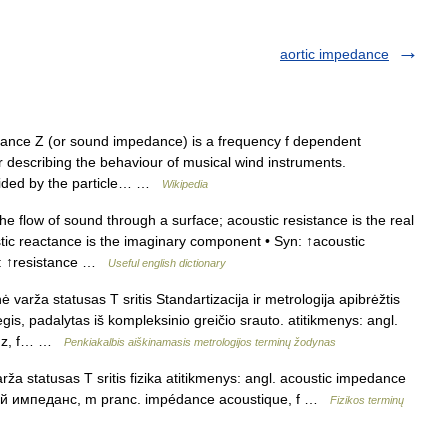
aortic impedance
nce Z (or sound impedance) is a frequency f dependent
r describing the behaviour of musical wind instruments.
ivided by the particle… …
Wikipedia
e flow of sound through a surface; acoustic resistance is the real
c reactance is the imaginary component • Syn: ↑acoustic
s: ↑resistance …
Useful english dictionary
varža statusas T sritis Standartizacija ir metrologija apibrėžtis
gis, padalytas iš kompleksinio greičio srauto. atitikmenys: angl.
anz, f… …
Penkiakalbis aiškinamasis metrologijos terminų žodynas
rža statusas T sritis fizika atitikmenys: angl. acoustic impedance
ский импеданс, m pranc. impédance acoustique, f …
Fizikos terminų