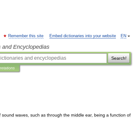
Remember this site
Embed dictionaries into your website
EN
s and Encyclopedias
Search!
pretations
f
sound
waves
,
such
as
through
the
middle
ear
,
being
a
function
of