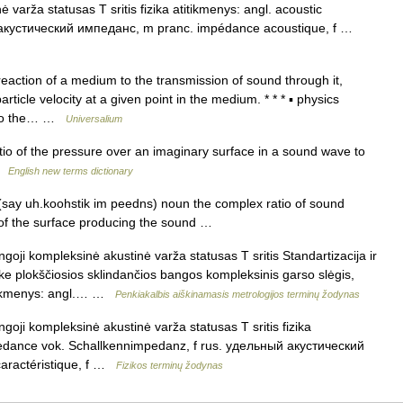
varža statusas T sritis fizika atitikmenys: angl. acoustic
. акустический импеданс, m pranc. impédance acoustique, f …
reaction of a medium to the transmission of sound through it,
ticle velocity at a given point in the medium. * * * ▪ physics
 to the… …
Universalium
io of the pressure over an imaginary surface in a sound wave to
 …
English new terms dictionary
(say uh.koohstik im peedns) noun the complex ratio of sound
 of the surface producing the sound …
oji kompleksinė akustinė varža statusas T sritis Standartizacija ir
ke plokščiosios sklindančios bangos kompleksinis garso slėgis,
titikmenys: angl.… …
Penkiakalbis aiškinamasis metrologijos terminų žodynas
oji kompleksinė akustinė varža statusas T sritis fizika
impedance vok. Schallkennimpedanz, f rus. удельный акустический
aractéristique, f …
Fizikos terminų žodynas