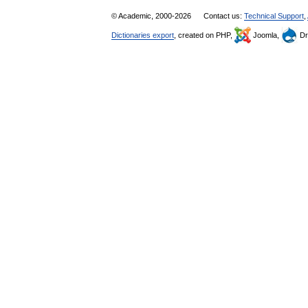
© Academic, 2000-2026
Contact us:
Technical Support
,
Dictionaries export
, created on PHP,
Joomla,
Dr