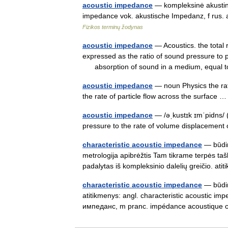
acoustic impedance
— kompleksinė akustinė 
impedance vok. akustische Impedanz, f rus
Fizikos terminų žodynas
acoustic impedance
— Acoustics. the total 
expressed as the ratio of sound pressure to par
absorption of sound in a medium, equal
acoustic impedance
— noun Physics the rat
the rate of particle flow across the surface
acoustic impedance
— /əˌkustɪk ɪmˈpidns/ 
pressure to the rate of volume displacement
characteristic acoustic impedance
— būding
metrologija apibrėžtis Tam tikrame terpės taš
padalytas iš kompleksinio dalelių greičio. a
characteristic acoustic impedance
— būding
atitikmenys: angl. characteristic acoustic 
импеданс, m pranc. impédance acoustique c