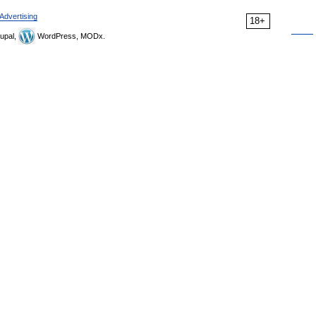
Advertising
18+
upal,
WordPress, MODx.