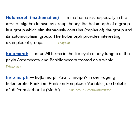
Holomorph (mathematics)
— In mathematics, especially in the
area of algebra known as group theory, the holomorph of a group
is a group which simultaneously contains (copies of) the group and
its automorphism group. The holomorph provides interesting
examples of groups,… …
Wikipedia
holomorph
— noun All forms in the life cycle of any fungus of the
phyla Ascomycota and Basidiomycota treated as a whole …
Wiktionary
holomorph
— ho|lo|morph <zu ↑...morph> in der Fügung
holomorphe Funktion: Funktion komplexer Variabler, die beliebig
oft differenzierbar ist (Math.) …
Das große Fremdwörterbuch