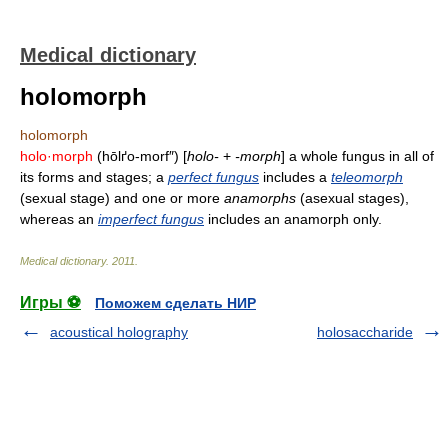
Medical dictionary
holomorph
holomorph
holo·morph
(hōlґo-morf″) [
holo-
+
-morph
] a whole fungus in all of
its forms and stages; a
perfect fungus
includes a
teleomorph
(sexual stage) and one or more
anamorphs
(asexual stages),
whereas an
imperfect fungus
includes an anamorph only.
Medical dictionary
.
2011
.
Игры ⚽
Поможем сделать НИР
acoustical holography
holosaccharide