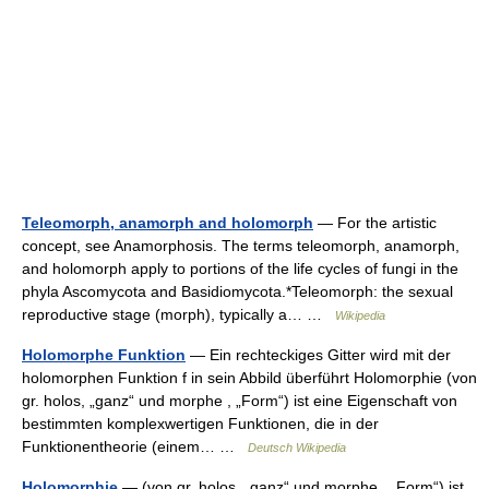
Teleomorph, anamorph and holomorph
— For the artistic
concept, see Anamorphosis. The terms teleomorph, anamorph,
and holomorph apply to portions of the life cycles of fungi in the
phyla Ascomycota and Basidiomycota.*Teleomorph: the sexual
reproductive stage (morph), typically a… …
Wikipedia
Holomorphe Funktion
— Ein rechteckiges Gitter wird mit der
holomorphen Funktion f in sein Abbild überführt Holomorphie (von
gr. holos, „ganz“ und morphe , „Form“) ist eine Eigenschaft von
bestimmten komplexwertigen Funktionen, die in der
Funktionentheorie (einem… …
Deutsch Wikipedia
Holomorphie
— (von gr. holos, „ganz“ und morphe , „Form“) ist