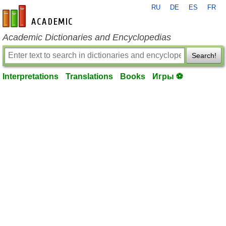
RU
DE
ES
FR
en-academic.com
Academic Dictionaries and Encyclopedias
Search!
Interpretations
Translations
Books
Игры ⚽