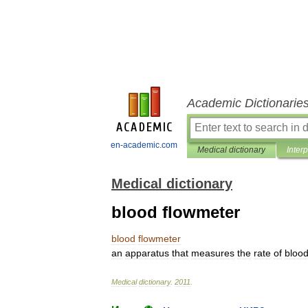
Academic Dictionarie
en-academic.com
Medical dictionary
Inter
Medical dictionary
blood flowmeter
blood
flowmeter
an
apparatus
that
measures
the
rate
of
bloo
Medical
dictionary
.
2011
.