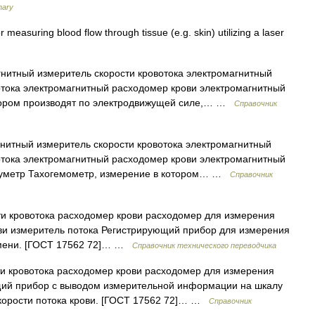
nary
 measuring blood flow through tissue (e.g. skin) utilizing a laser
нитный измеритель скорости кровотока электромагнитный
отока электромагнитный расходомер крови электромагнитный
тором производят по электродвижущей силе,… …
Справочник
нитный измеритель скорости кровотока электромагнитный
отока электромагнитный расходомер крови электромагнитный
оуметр Тахогемометр, измерение в котором… …
Справочник
и кровотока расходомер крови расходомер для измерения
ови измеритель потока Регистрирующий прибор для измерения
ремени. [ГОСТ 17562 72]… …
Справочник технического переводчика
и кровотока расходомер крови расходомер для измерения
щий прибор с выводом измерительной информации на шкалу
корости потока крови. [ГОСТ 17562 72]… …
Справочник