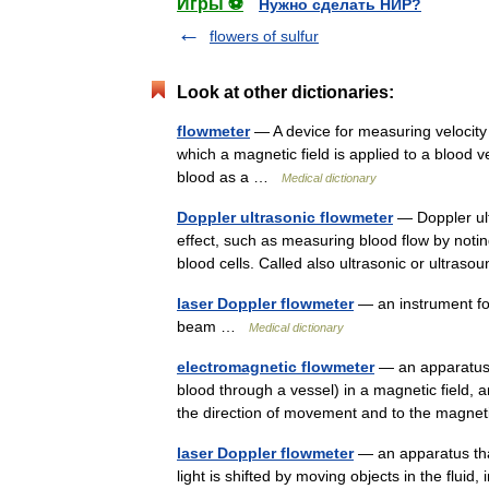
Игры ⚽
Нужно сделать НИР?
flowers of sulfur
Look at other dictionaries:
flowmeter
— A device for measuring velocity o
which a magnetic field is applied to a blood 
blood as a …
Medical dictionary
Doppler ultrasonic flowmeter
— Doppler ult
effect, such as measuring blood flow by notin
blood cells. Called also ultrasonic or ultra
laser Doppler flowmeter
— an instrument for
beam …
Medical dictionary
electromagnetic flowmeter
— an apparatus t
blood through a vessel) in a magnetic field, a
the direction of movement and to the magn
laser Doppler flowmeter
— an apparatus that
light is shifted by moving objects in the fluid,