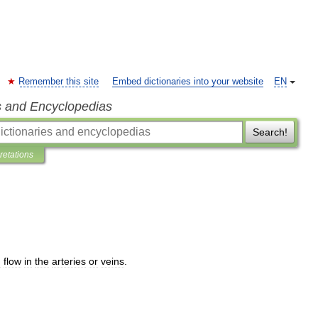
Remember this site
Embed dictionaries into your website
EN
s and Encyclopedias
Search!
pretations
d
flow
in
the
arteries
or
veins
.