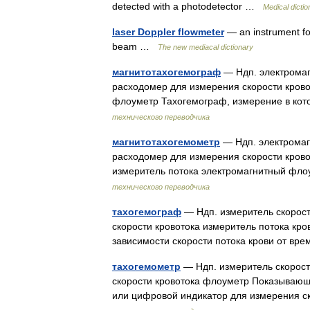
detected with a photodetector …
Medical dictio
laser Doppler flowmeter
— an instrument for
beam …
The new mediacal dictionary
магнитотахогемограф
— Ндп. электромаг
расходомер для измерения скорости кров
флоуметр Тахогемограф, измерение в ко
технического переводчика
магнитотахогемометр
— Ндп. электромаг
расходомер для измерения скорости кров
измеритель потока электромагнитный фл
технического переводчика
тахогемограф
— Ндп. измеритель скорост
скорости кровотока измеритель потока кр
зависимости скорости потока крови от в
тахогемометр
— Ндп. измеритель скорост
скорости кровотока флоуметр Показываю
или цифровой индикатор для измерения с