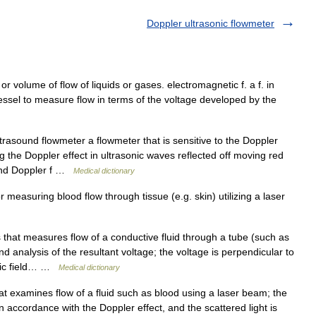
Doppler ultrasonic flowmeter
r volume of flow of liquids or gases. electromagnetic f. a f. in
vessel to measure flow in terms of the voltage developed by the
rasound flowmeter a flowmeter that is sensitive to the Doppler
g the Doppler effect in ultrasonic waves reflected off moving red
sound Doppler f …
Medical dictionary
 measuring blood flow through tissue (e.g. skin) utilizing a laser
hat measures flow of a conductive fluid through a tube (such as
nd analysis of the resultant voltage; the voltage is perpendicular to
etic field… …
Medical dictionary
 examines flow of a fluid such as blood using a laser beam; the
 in accordance with the Doppler effect, and the scattered light is