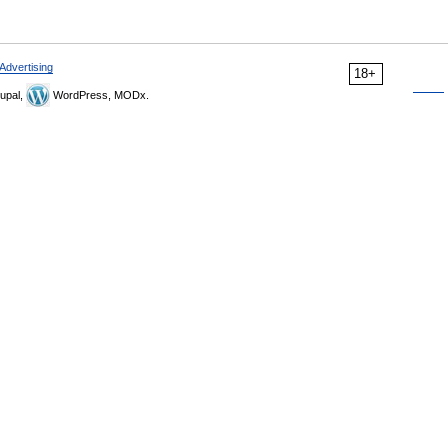
Advertising
18+
upal,
WordPress, MODx.