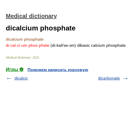
Medical dictionary
dicalcium phosphate
dicalcium phosphate
di·cal·ci·um phos·phate
(di-kalґse-
m) dibasic calcium phosphate.
ə
Medical dictionary
.
2011
.
Игры ⚽
Поможем написать курсовую
dicalcic
dicarbonate