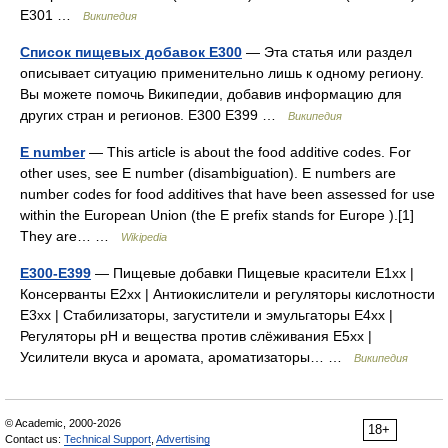
E301 …
Википедия
Список пищевых добавок E300
— Эта статья или раздел
описывает ситуацию применительно лишь к одному региону.
Вы можете помочь Википедии, добавив информацию для
других стран и регионов. E300 E399 …
Википедия
E number
— This article is about the food additive codes. For
other uses, see E number (disambiguation). E numbers are
number codes for food additives that have been assessed for use
within the European Union (the E prefix stands for Europe ).[1]
They are… …
Wikipedia
Е300-Е399
— Пищевые добавки Пищевые красители E1xx |
Консерванты E2xx | Антиокислители и регуляторы кислотности
E3xx | Стабилизаторы, загустители и эмульгаторы E4xx |
Регуляторы рН и вещества против слёживания E5xx |
Усилители вкуса и аромата, ароматизаторы… …
Википедия
© Academic, 2000-2026
18+
Contact us:
Technical Support
,
Advertising