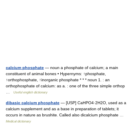
calcium phosphate
— noun a phosphate of calcium; a main
constituent of animal bones • Hypernyms: ↑phosphate,
↑orthophosphate, ↑inorganic phosphate * * * noun 1. : an
orthophosphate of calcium: as a. : one of the three simple orthop
…
Useful english dictionary
dibasic calcium phosphate
— [USP] CaHPO4·2H2O, used as a
calcium supplement and as a base in preparation of tablets; it
occurs in nature as brushite. Called also dicalcium phosphate …
Medical dictionary