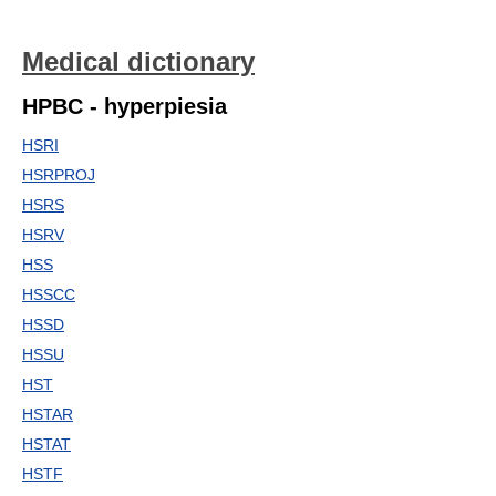
Medical dictionary
HPBC - hyperpiesia
HSRI
HSRPROJ
HSRS
HSRV
HSS
HSSCC
HSSD
HSSU
HST
HSTAR
HSTAT
HSTF