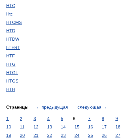
HTC
Htc
HTCMS
HTD
HTDW
hTERT
HTF
HTG
HTGL
HTGS
HTH
Страницы
←
предыдущая
следующая
→
1
2
3
4
5
6
7
8
9
10
11
12
13
14
15
16
17
18
19
20
21
22
23
24
25
26
27