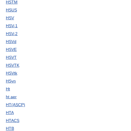
HSTM
HSUS
HSV
HSV-1
HSV-2
HSVd
HSVE
HSVT
HSVTK
HSVtk
HSyn
Ht
ht aer
HT(ASCP)
HTA
HTACS
HTB