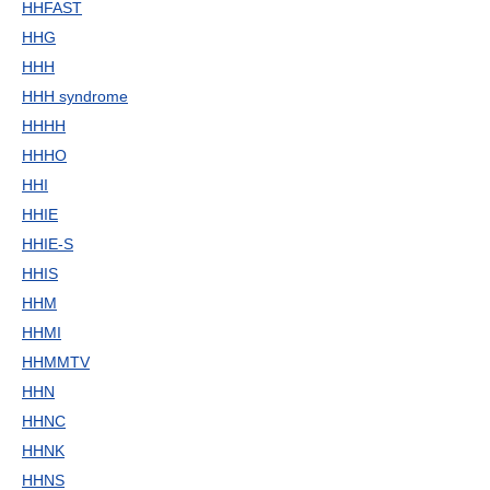
HHFAST
HHG
HHH
HHH syndrome
HHHH
HHHO
HHI
HHIE
HHIE-S
HHIS
HHM
HHMI
HHMMTV
HHN
HHNC
HHNK
HHNS