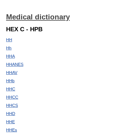
Medical dictionary
HEX C - HPB
HH
Hh
HHA
HHANES
HHAV
HHb
HHC
HHCC
HHCS
HHD
HHE
HHEs