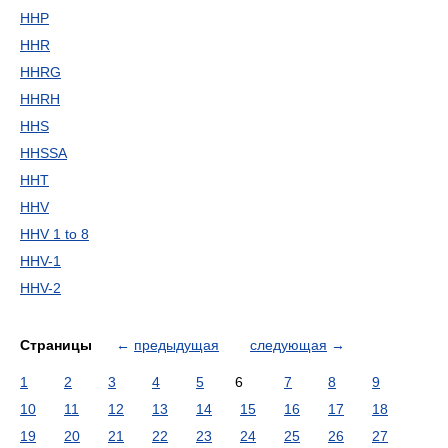
HHP
HHR
HHRG
HHRH
HHS
HHSSA
HHT
HHV
HHV 1 to 8
HHV-1
HHV-2
Страницы
←
предыдущая
следующая
→
1
2
3
4
5
6
7
8
9
10
11
12
13
14
15
16
17
18
19
20
21
22
23
24
25
26
27