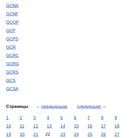
GCNA
GCNF
GCOP
GCP
GCPS
GCR
GCRC
GCRG
GCRS
GCS
GCSA
Страницы
←
предыдущая
следующая
→
1
2
3
4
5
6
7
8
9
10
11
12
13
14
15
16
17
18
19
20
21
22
23
24
25
26
27