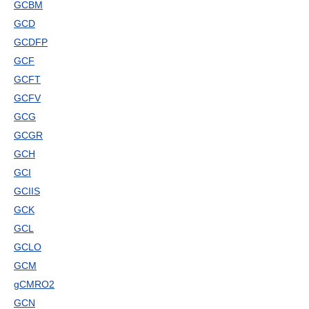
GCBM
GCD
GCDFP
GCF
GCFT
GCFV
GCG
GCGR
GCH
GCI
GCIIS
GCK
GCL
GCLO
GCM
gCMRO2
GCN