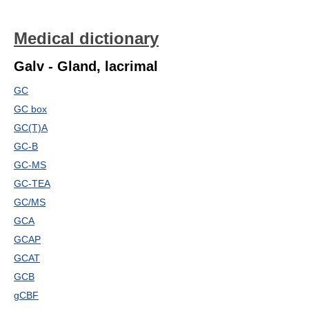
Medical dictionary
Galv - Gland, lacrimal
GC
GC box
GC(T)A
GC-B
GC-MS
GC-TEA
GC/MS
GCA
GCAP
GCAT
GCB
gCBF