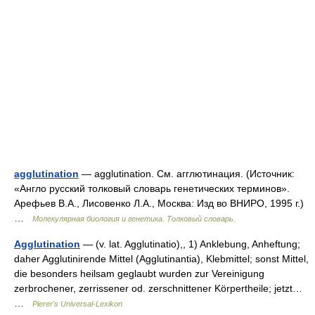
agglutination
— agglutination. См. агглютинация. (Источник:
«Англо русский толковый словарь генетических терминов».
Арефьев В.А., Лисовенко Л.А., Москва: Изд во ВНИРО, 1995 г.)
…
Молекулярная биология и генетика. Толковый словарь.
Agglutination
— (v. lat. Agglutinatio),, 1) Anklebung, Anheftung;
daher Agglutinirende Mittel (Agglutinantia), Klebmittel; sonst Mittel,
die besonders heilsam geglaubt wurden zur Vereinigung
zerbrochener, zerrissener od. zerschnittener Körpertheile; jetzt…
…
Pierer's Universal-Lexikon