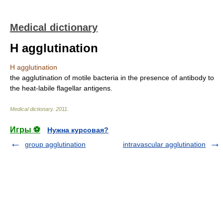
Medical dictionary
H agglutination
H agglutination
the agglutination of motile bacteria in the presence of antibody to
the heat-labile flagellar antigens.
Medical dictionary
.
2011
.
Игры ⚽
Нужна курсовая?
group agglutination
intravascular agglutination