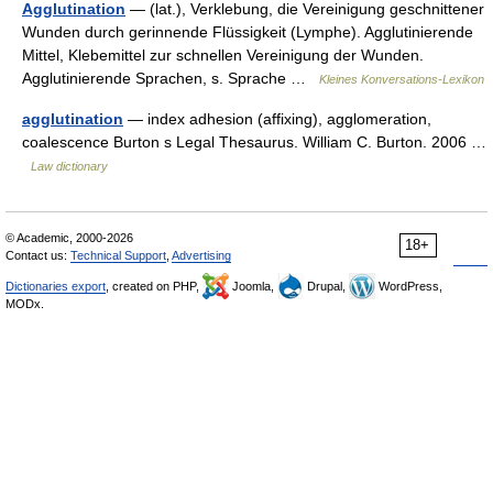
Agglutination
— (lat.), Verklebung, die Vereinigung geschnittener
Wunden durch gerinnende Flüssigkeit (Lymphe). Agglutinierende
Mittel, Klebemittel zur schnellen Vereinigung der Wunden.
Agglutinierende Sprachen, s. Sprache …
Kleines Konversations-Lexikon
agglutination
— index adhesion (affixing), agglomeration,
coalescence Burton s Legal Thesaurus. William C. Burton. 2006 …
Law dictionary
© Academic, 2000-2026
18+
Contact us:
Technical Support
,
Advertising
Dictionaries export
, created on PHP,
Joomla,
Drupal,
WordPress,
MODx.