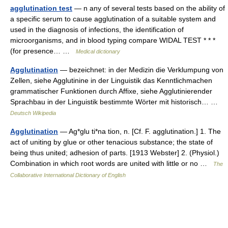
agglutination test
— n any of several tests based on the ability of
a specific serum to cause agglutination of a suitable system and
used in the diagnosis of infections, the identification of
microorganisms, and in blood typing compare WIDAL TEST * * *
(for presence… …
Medical dictionary
Agglutination
— bezeichnet: in der Medizin die Verklumpung von
Zellen, siehe Agglutinine in der Linguistik das Kenntlichmachen
grammatischer Funktionen durch Affixe, siehe Agglutinierender
Sprachbau in der Linguistik bestimmte Wörter mit historisch… …
Deutsch Wikipedia
Agglutination
— Ag*glu ti*na tion, n. [Cf. F. agglutination.] 1. The
act of uniting by glue or other tenacious substance; the state of
being thus united; adhesion of parts. [1913 Webster] 2. (Physiol.)
Combination in which root words are united with little or no …
The
Collaborative International Dictionary of English