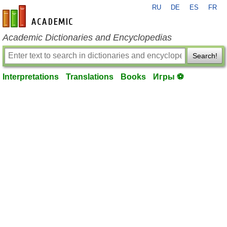
RU
DE
ES
FR
en-academic.com
Academic Dictionaries and Encyclopedias
Search!
Interpretations
Translations
Books
Игры ⚽