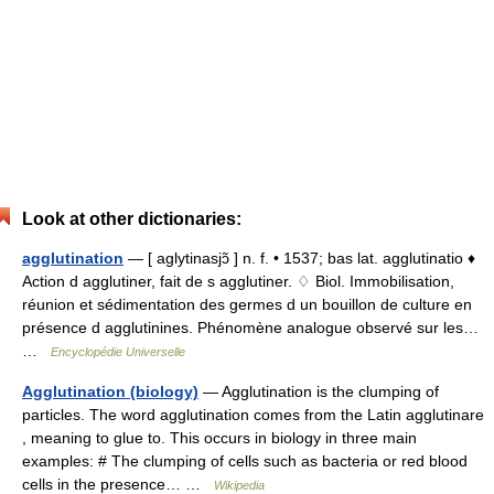
Look at other dictionaries:
agglutination
— [ aglytinasjɔ̃ ] n. f. • 1537; bas lat. agglutinatio ♦
Action d agglutiner, fait de s agglutiner. ♢ Biol. Immobilisation,
réunion et sédimentation des germes d un bouillon de culture en
présence d agglutinines. Phénomène analogue observé sur les…
…
Encyclopédie Universelle
Agglutination (biology)
— Agglutination is the clumping of
particles. The word agglutination comes from the Latin agglutinare
, meaning to glue to. This occurs in biology in three main
examples: # The clumping of cells such as bacteria or red blood
cells in the presence… …
Wikipedia