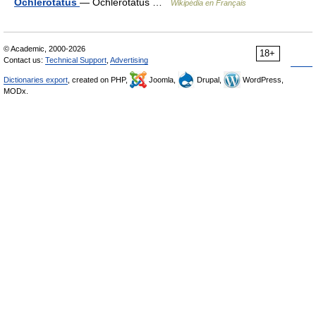
Ochlerotatus
— Ochlerotatus …
Wikipédia en Français
© Academic, 2000-2026
18+
Contact us:
Technical Support
,
Advertising
Dictionaries export
, created on PHP,
Joomla,
Drupal,
WordPress,
MODx.