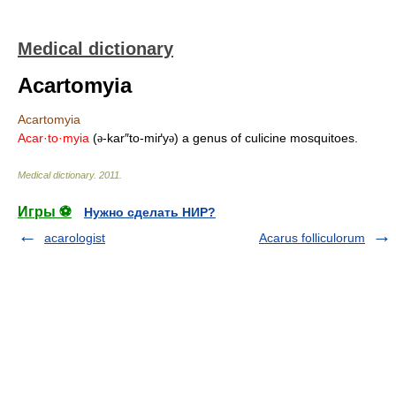
Medical dictionary
Acartomyia
Acartomyia
Acar·to·myia
(
-kar″to-miґy
) a genus of culicine mosquitoes.
ə
ə
Medical dictionary
.
2011
.
Игры ⚽
Нужно сделать НИР?
acarologist
Acarus folliculorum