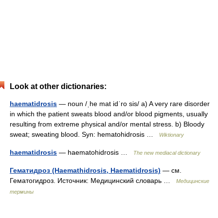
Look at other dictionaries:
haematidrosis
— noun /ˌhe mat idˈro sis/ a) A very rare disorder
in which the patient sweats blood and/or blood pigments, usually
resulting from extreme physical and/or mental stress. b) Bloody
sweat; sweating blood. Syn: hematohidrosis …
Wiktionary
haematidrosis
— haematohidrosis …
The new mediacal dictionary
Гематидроз (Haemathidrosis, Haematidrosis)
— см.
Гематогидроз. Источник: Медицинский словарь …
Медицинские
термины