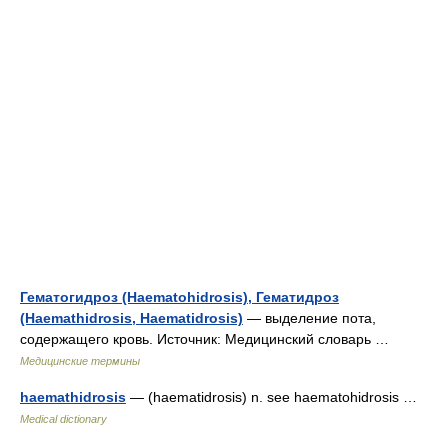
Гематогидроз (Haematohidrosis), Гематидроз
(Haemathidrosis, Haematidrosis)
— выделение пота,
содержащего кровь. Источник: Медицинский словарь …
Медицинские термины
haemathidrosis
— (haematidrosis) n. see haematohidrosis …
Medical dictionary