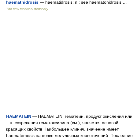
haemathidrosis
— haematidrosis; n.; see haematohidrosis …
The new mediacal dictionary
HAEMATEIN
— HAEMATEIN, гематеин, продукт окисления или
т. н. созревания гематоксилина (см.), является основой
красящих свойств Наибольшее клинич. значение имеет
haematemesis на почве желудочных кровотечений. Последние