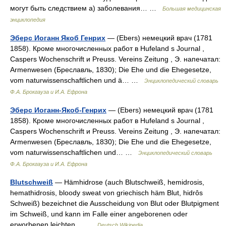
могут быть следствием а) заболевания… …
Большая медицинская
энциклопедия
Эберс Иоганн Якоб Генрих
— (Ebers) немецкий врач (1781
1858). Кроме многочисленных работ в Hufeland s Journal ,
Caspers Wochenschrift и Preuss. Vereins Zeitung , Э. напечатал:
Armenwesen (Бpeславль, 1830); Die Ehe und die Ehegesetze,
vom naturwissenschaftlichen und ä… …
Энциклопедический словарь
Ф.А. Брокгауза и И.А. Ефрона
Эберс Иоганн-Якоб-Генрих
— (Ebers) немецкий врач (1781
1858). Кроме многочисленных работ в Hufeland s Journal ,
Caspers Wochenschrift и Preuss. Vereins Zeitung , Э. напечатал:
Armenwesen (Бреславль, 1830); Die Ehe und die Ehegesetze,
vom naturwissenschaftlichen und… …
Энциклопедический словарь
Ф.А. Брокгауза и И.А. Ефрона
Blutschweiß
— Hämhidrose (auch Blutschweiß, hemidrosis,
hemathidrosis, bloody sweat von griechisch häm Blut, hidrôs
Schweiß) bezeichnet die Ausscheidung von Blut oder Blutpigment
im Schweiß, und kann im Falle einer angeborenen oder
erworbenen leichten… …
Deutsch Wikipedia