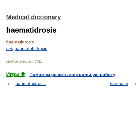
Medical dictionary
haematidrosis
haematidrosis
see
haematohidrosis
Medical dictionary
.
2011
.
Игры ⚽
Поможем решить контрольную работу
haemathidrosis
haematin