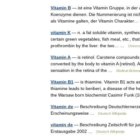
Vitamin B
— ist eine Vitamin Gruppe, in der 
Koenzyme dienen. Die Nummerierung ist nicht
als Vitamine galten, der Vitamin Charakte
vitamin K
— n. a fat soluble vitamin, synthes
certain green vegetables, fish meal, etc., tha
prothrombin by the liver: the two… …
Univers
Vitamin A
— is retinol. Carotene compounds (
converted by the body to vitamin A (retinol). A 
sensation in the retina of the …
Medical diction
Vitamin B1
— is thiamine. Vitamin B1 acts a
thiamine leads to beriberi, a disease of the
the Warsaw born biochemist Casimir Funk
Vitamin de
— Beschreibung Deutschlernerze
Erscheinungsweise …
Deutsch Wikipedia
vitamin de
— Beschreibung Zeitschrift für j
Erstausgabe 2002 …
Deutsch Wikipedia