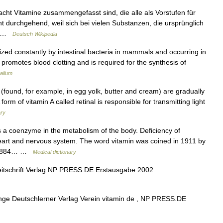
acht Vitamine zusammengefasst sind, die alle als Vorstufen für
 durchgehend, weil sich bei vielen Substanzen, die ursprünglich
r… …
Deutsch Wikipedia
ized constantly by intestinal bacteria in mammals and occurring in
t promotes blood clotting and is required for the synthesis of
alium
found, for example, in egg yolk, butter and cream) are gradually
form of vitamin A called retinal is responsible for transmitting light
ary
s a coenzyme in the metabolism of the body. Deficiency of
 heart and nervous system. The word vitamin was coined in 1911 by
 (1884… …
Medical dictionary
itschrift Verlag NP PRESS.DE Erstausgabe 2002
unge Deutschlerner Verlag Verein vitamin de , NP PRESS.DE