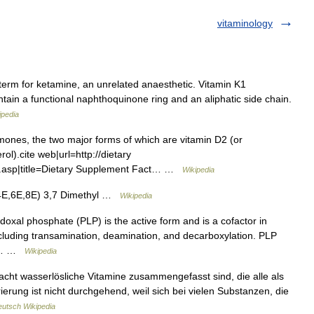
vitaminology
erm for ketamine, an unrelated anaesthetic. Vitamin K1
ntain a functional naphthoquinone ring and an aliphatic side chain.
ipedia
mones, the two major forms of which are vitamin D2 (or
rol).cite web|url=http://dietary
nd.asp|title=Dietary Supplement Fact… …
Wikipedia
4E,6E,8E) 3,7 Dimethyl …
Wikipedia
doxal phosphate (PLP) is the active form and is a cofactor in
cluding transamination, deamination, and decarboxylation. PLP
ion… …
Wikipedia
acht wasserlösliche Vitamine zusammengefasst sind, die alle als
rung ist nicht durchgehend, weil sich bei vielen Substanzen, die
utsch Wikipedia