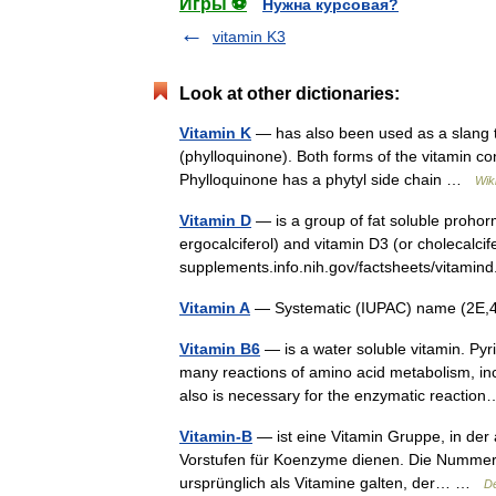
Игры ⚽
Нужна курсовая?
vitamin K3
Look at other dictionaries:
Vitamin K
— has also been used as a slang t
(phylloquinone). Both forms of the vitamin co
Phylloquinone has a phytyl side chain …
Wik
Vitamin D
— is a group of fat soluble prohor
ergocalciferol) and vitamin D3 (or cholecalcife
supplements.info.nih.gov/factsheets/vitami
Vitamin A
— Systematic (IUPAC) name (2E,
Vitamin B6
— is a water soluble vitamin. Pyri
many reactions of amino acid metabolism, in
also is necessary for the enzymatic react
Vitamin-B
— ist eine Vitamin Gruppe, in der 
Vorstufen für Koenzyme dienen. Die Nummerie
ursprünglich als Vitamine galten, der… …
De