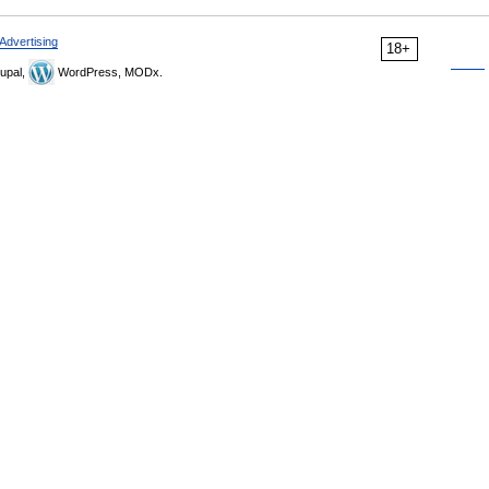
Advertising
18+
upal,
WordPress, MODx.