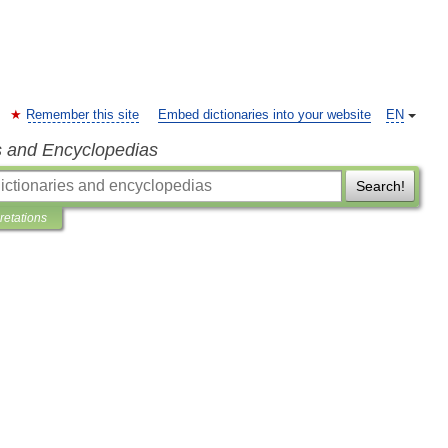
Remember this site
Embed dictionaries into your website
EN
s and Encyclopedias
Search!
pretations