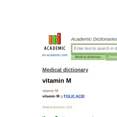
Academic Dictionarie
en-academic.com
Medical dictionary
Inter
Medical dictionary
vitamin M
vitamin
M
vitamin
M
n
FOLIC
ACID
Medical
dictionary
.
2011
.