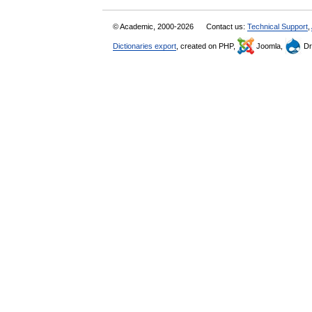
© Academic, 2000-2026
Contact us:
Technical Support
,
Dictionaries export
, created on PHP,
Joomla,
Dr