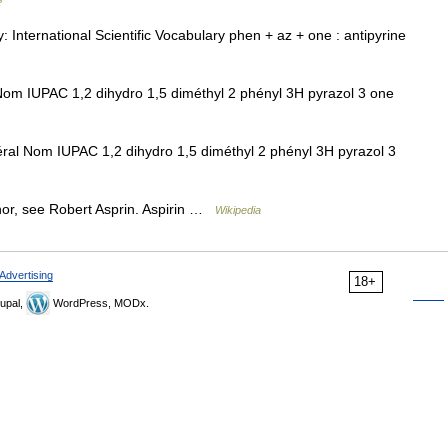
International Scientific Vocabulary phen + az + one : antipyrine
 IUPAC 1,2 dihydro 1,5 diméthyl 2 phényl 3H pyrazol 3 one
 Nom IUPAC 1,2 dihydro 1,5 diméthyl 2 phényl 3H pyrazol 3
hor, see Robert Asprin. Aspirin …
Wikipedia
Advertising
18+
upal,
WordPress, MODx.