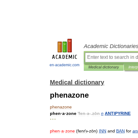
Academic Dictionarie
en-academic.com
Medical dictionary
Inter
Medical dictionary
phenazone
phenazone
phen
·
a
·
zone
'
fen
-
ə
-.
zōn
n
ANTIPYRINE
* * *
phen
·
a
·
zone
(
fenґ
-
zōn
)
INN
and
BAN
for
an
ə