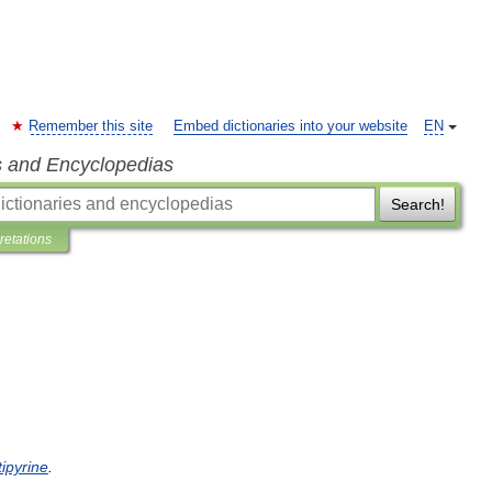
Remember this site
Embed dictionaries into your website
EN
s and Encyclopedias
Search!
pretations
tipyrine
.