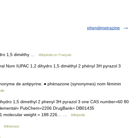
phendimetrazine
dro 1,5 diméthy …
Wikipédia en Français
Nom IUPAC 1,2 dihydro 1,5 diméthyl 2 phényl 3H pyrazol 3
onyme de antipyrine. ● phénazone (synonymes) nom féminin
lle
ydro 1,5 dimethyl 2 phenyl 3H pyrazol 3 one CAS number=60 80
pplemental= PubChem=2206 DrugBank= DB01435
=1 molecular weight = 188.226… …
Wikipedia
 …
Wiktionary
s