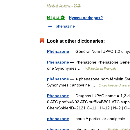
Medical
dictionary
.
2011
.
Игры ⚽
Нужен реферат?
phenazine
Look at other dictionaries:
Phénazone
— Général Nom IUPAC 1,2 dihy
Phenazone
— Phénazone Phénazone Général 
one Synonymes …
Wikipédia en Français
phénazone
— ● phénazone nom féminin Syn
Synonymes : antipyrine …
Encyclopédie Universe
Phenazone
— Drugbox IUPAC name = 1,2 dih
0 ATC prefix=N02 ATC suffix=BB01 ATC su
ChemSpiderID=2121 C=11 | H=12 | N=2 | O
phenazone
— noun A particular analgesic
phenazone
— phen·a·zone …
English syllable