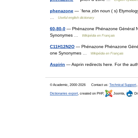
phenazone
— ˈfenəˌzōn noun ( s) Etymology: 
…
Useful english dictionary
60-80-0
— Phénazone Phénazone Général Nom
Synonymes …
Wikipédia en Français
C11H12N2O
— Phénazone Phénazone Général
one Synonymes …
Wikipédia en Français
Aspirin
— Asprin redirects here. For the aut
© Academic, 2000-2026
Contact us:
Technical Support
,
Dictionaries export
, created on PHP,
Joomla,
Dr