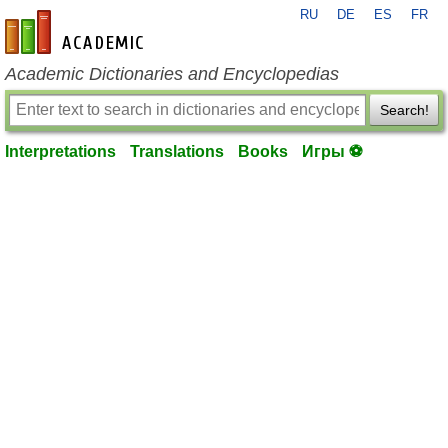
RU
DE
ES
FR
en-academic.com
Academic Dictionaries and Encyclopedias
Search!
Interpretations
Translations
Books
Игры ⚽