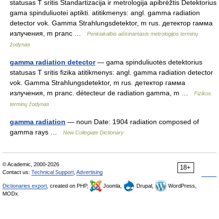
statusas T sritis Standartizacija ir metrologija apibrėžtis Detektorius
gama spinduliuotei aptikti. atitikmenys: angl. gamma radiation
detector vok. Gamma Strahlungsdetektor, m rus. детектор гамма
излучения, m pranc …
Penkiakalbis aiškinamasis metrologijos terminų
žodynas
gamma radiation detector
— gama spinduliuotės detektorius
statusas T sritis fizika atitikmenys: angl. gamma radiation detector
vok. Gamma Strahlungsdetektor, m rus. детектор гамма
излучения, m pranc. détecteur de radiation gamma, m …
Fizikos
terminų žodynas
gamma radiation
— noun Date: 1904 radiation composed of
gamma rays …
New Collegiate Dictionary
© Academic, 2000-2026
18+
Contact us:
Technical Support
,
Advertising
Dictionaries export
, created on PHP,
Joomla,
Drupal,
WordPress,
MODx.