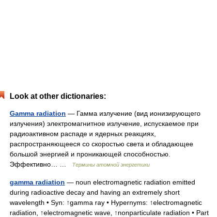
Look at other dictionaries:
Gamma radiation
— Гамма излучение (вид ионизирующего
излучения) электромагнитное излучение, испускаемое при
радиоактивном распаде и ядерных реакциях,
распространяющееся со скоростью света и обладающее
большой энергией и проникающей способностью.
Эффективно… …
Термины атомной энергетики
gamma radiation
— noun electromagnetic radiation emitted
during radioactive decay and having an extremely short
wavelength • Syn: ↑gamma ray • Hypernyms: ↑electromagnetic
radiation, ↑electromagnetic wave, ↑nonparticulate radiation • Part