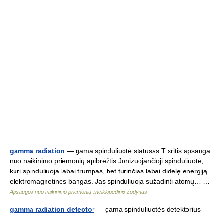
gamma radiation
— gama spinduliuotė statusas T sritis apsauga
nuo naikinimo priemonių apibrėžtis Jonizuojančioji spinduliuotė,
kuri spinduliuoja labai trumpas, bet turinčias labai didelę energiją
elektromagnetines bangas. Jas spinduliuoja sužadinti atomų… …
Apsaugos nuo naikinimo priemonių enciklopedinis žodynas
gamma radiation detector
— gama spinduliuotės detektorius