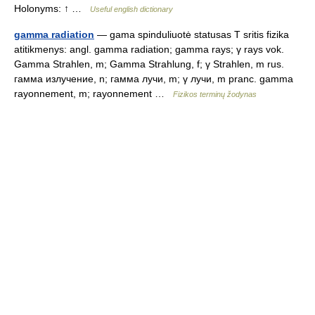
Holonyms: ↑ …
Useful english dictionary
gamma radiation
— gama spinduliuotė statusas T sritis fizika
atitikmenys: angl. gamma radiation; gamma rays; γ rays vok.
Gamma Strahlen, m; Gamma Strahlung, f; γ Strahlen, m rus.
гамма излучение, n; гамма лучи, m; γ лучи, m pranc. gamma
rayonnement, m; rayonnement …
Fizikos terminų žodynas