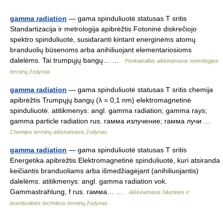
gamma radiation
— gama spinduliuotė statusas T sritis
Standartizacija ir metrologija apibrėžtis Fotoninė diskrečiojo
spektro spinduliuotė, susidaranti kintant energinėms atomų
branduolių būsenoms arba anihiliuojant elementariosioms
dalelėms. Tai trumpųjų bangų… …
Penkiakalbis aiškinamasis metrologijos
terminų žodynas
gamma radiation
— gama spinduliuotė statusas T sritis chemija
apibrėžtis Trumpųjų bangų (λ = 0,1 nm) elektromagnetinė
spinduliuotė. atitikmenys: angl. gamma radiation; gamma rays;
gamma particle radiation rus. гамма излучение; гамма лучи …
Chemijos terminų aiškinamasis žodynas
gamma radiation
— gama spinduliuotė statusas T sritis
Energetika apibrėžtis Elektromagnetinė spinduliuotė, kuri atsiranda
keičiantis branduoliams arba išmedžiagėjant (anihiliuojantis)
dalelėms. atitikmenys: angl. gamma radiation vok.
Gammastrahlung, f rus. гамма… …
Aiškinamasis šiluminės ir
branduolinės technikos terminų žodynas