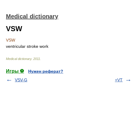
Medical dictionary
VSW
VSW
ventricular stroke work
Medical dictionary
.
2011
.
Игры ⚽
Нужен реферат?
VSV-G
+VT