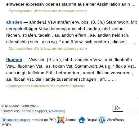
entweder expressiv oder es stammt aus einer Assimilation an n …
Etymologisches Wörterbuch der deutschen sprache
ahnden
— ahnden1 Vsw strafen erw. obs. (8. Jh.) Stammwort. Mit
unregelmäßiger Vokaldehnung aus mhd. anden, ahd. anton
rächen, strafen, tadeln , as. andon eifern , ae. andian neidisch,
eifersüchtig sein , also wg. * and ō Vsw. sich ereifern ; dieses… …
Etymologisches Wörterbuch der deutschen sprache
fluchen
— Vsw std. (9. Jh.), mhd. vluochen Vsw., ahd. fluohhōn
Vsw., fluohhan Vst., as. flōkan Vst. Stammwort. Aus g. * flōk a Vst.,
auch in gt. faiflokun Prät. betrauerten , anord. flókinn verworren ,
ae. flocan Vst. die Hände zusammenschlagen , afr.… …
Etymologisches Wörterbuch der deutschen sprache
© Academic, 2000-2026
18+
Contact us:
Technical Support
,
Advertising
Dictionaries export
, created on PHP,
Joomla,
Drupal,
WordPress,
MODx.