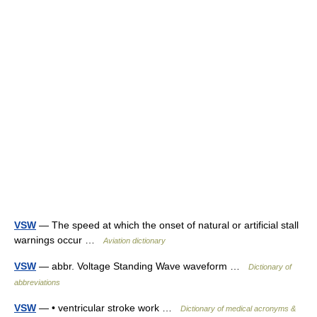
VSW
— The speed at which the onset of natural or artificial stall
warnings occur …
Aviation dictionary
VSW
— abbr. Voltage Standing Wave waveform …
Dictionary of
abbreviations
VSW
— • ventricular stroke work …
Dictionary of medical acronyms &