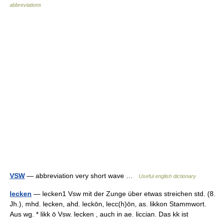
abbreviations
VSW
— abbreviation very short wave …
Useful english dictionary
lecken
— lecken1 Vsw mit der Zunge über etwas streichen std. (8.
Jh.), mhd. lecken, ahd. leckōn, lecc(h)ōn, as. likkon Stammwort.
Aus wg. * likk ō Vsw. lecken , auch in ae. liccian. Das kk ist