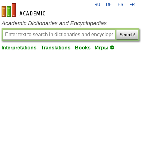
RU
DE
ES
FR
en-academic.com
Academic Dictionaries and Encyclopedias
Search!
Interpretations
Translations
Books
Игры ⚽