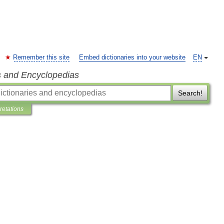
Remember this site
Embed dictionaries into your website
EN
s and Encyclopedias
Search!
pretations