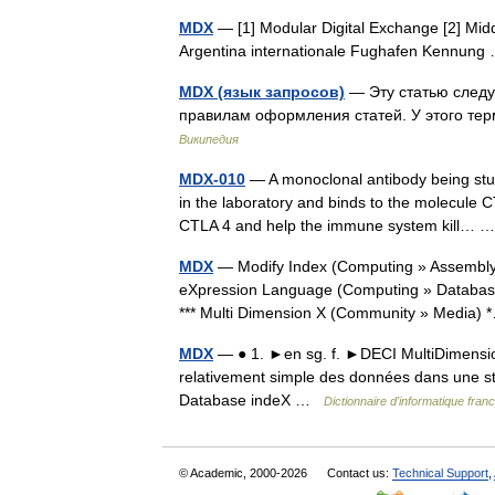
MDX
— [1] Modular Digital Exchange [2] Midd
Argentina internationale Fughafen Kennun
MDX (язык запросов)
— Эту статью следу
правилам оформления статей. У этого те
Википедия
MDX-010
— A monoclonal antibody being stud
in the laboratory and binds to the molecule C
CTLA 4 and help the immune system kill…
MDX
— Modify Index (Computing » Assembly)
eXpression Language (Computing » Databases)
*** Multi Dimension X (Community » Media
MDX
— ● 1. ►en sg. f. ►DECI MultiDimensio
relativement simple des données dans une st
Database indeX …
Dictionnaire d'informatique fra
© Academic, 2000-2026
Contact us:
Technical Support
,