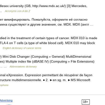
lesex university (GB, http://www.mdx.ac.uk/) [3] Mercedes,
g …
Acronyms von A bis Z
ет викифицировать. Пожалуйста, оформите её согласно
рмина существуют и другие значения, см. MDX. MDX (англ …
ied in the treatment of certain types of cancer. MDX 010 is made
TLA 4 on T cells (a type of white blood cell). MDX 010 may block
 …
English dictionary of cancer terms
 Mini Disk Changer (Computing » General) MultiDimensional
 Multiple index file (dBASE IV) (Computing » File Extensions)
) *… …
Abbreviations dictionary
nal eXpression. Expression permettant de récupérer de façon
ructure multidimensionnelle. ● 2. ►en sg. m. ►MS Microsoft
ncophone
Advertising
18+