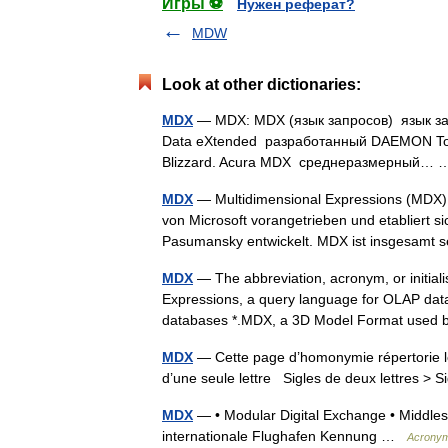
Игры ⚽
Нужен реферат?
MDW
Look at other dictionaries:
MDX
— MDX: MDX (язык запросов) язык за
Data eXtended разработанный DAEMON Too
Blizzard. Acura MDX среднеразмерный
MDX
— Multidimensional Expressions (MDX)
von Microsoft vorangetrieben und etabliert 
Pasumansky entwickelt. MDX ist insgesam
MDX
— The abbreviation, acronym, or initial
Expressions, a query language for OLAP data
databases *.MDX, a 3D Model Format used
MDX
— Cette page d’homonymie répertorie le
d’une seule lettre Sigles de deux lettres > S
MDX
— • Modular Digital Exchange • Middlese
internationale Flughafen Kennung …
Acrony