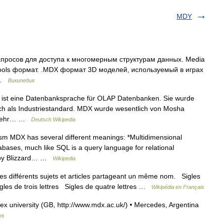
MDY
просов для доступа к многомерным структурам данных. Media
ls формат. .MDX формат 3D моделей, используемый в играх
… …
Википедия
 ist eine Datenbanksprache für OLAP Datenbanken. Sie wurde
sich als Industriestandard. MDX wurde wesentlich von Mosha
t sehr… …
Deutsch Wikipedia
ism MDX has several different meanings: *Multidimensional
bases, much like SQL is a query language for relational
 by Blizzard… …
Wikipedia
s différents sujets et articles partageant un même nom. Sigles
igles de trois lettres Sigles de quatre lettres …
Wikipédia en Français
x university (GB, http://www.mdx.ac.uk/) • Mercedes, Argentina
ms