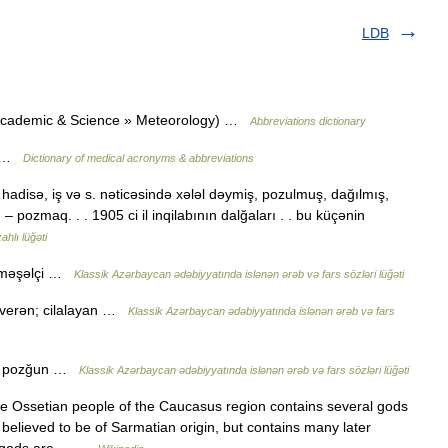
LDB
(Academic & Science » Meteorology) …
Abbreviations dictionary
on …
Dictionary of medical acronyms & abbreviations
Bir hadisə, iş və s. nəticəsində xələl dəymiş, pozulmuş, dağılmış,
 pozmaq. . . 1905 ci il inqilabının dalğaları . . bu küçənin
ahlı lüğəti
; məşəlçi …
Klassik Azərbaycan ədəbiyyatında islənən ərəb və fars sözləri lüğəti
ila verən; cilalayan …
Klassik Azərbaycan ədəbiyyatında islənən ərəb və fars
uş, pozğun …
Klassik Azərbaycan ədəbiyyatında islənən ərəb və fars sözləri lüğəti
 Ossetian people of the Caucasus region contains several gods
s believed to be of Sarmatian origin, but contains many later