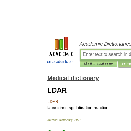
Academic Dictionarie
en-academic.com
Medical dictionary
Inter
Medical dictionary
LDAR
LDAR
latex
direct
agglutination
reaction
Medical
dictionary
.
2011
.