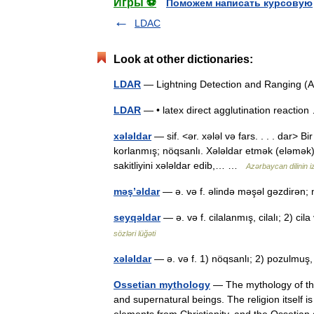
Игры ⚽
Поможем написать курсовую
LDAC
Look at other dictionaries:
LDAR
— Lightning Detection and Ranging 
LDAR
— • latex direct agglutination reacti
xələldar
— sif. <ər. xələl və fars. . . . dar> 
korlanmış; nöqsanlı. Xələldar etmək (eləmək) –
sakitliyini xələldar edib,… …
Azərbaycan dilinin iz
məş’əldar
— ə. və f. əlində məşəl gəzdirən
seyqəldar
— ə. və f. cilalanmış, cilalı; 2) c
sözləri lüğəti
xələldar
— ə. və f. 1) nöqsanlı; 2) pozulm
Ossetian mythology
— The mythology of the
and supernatural beings. The religion itself i