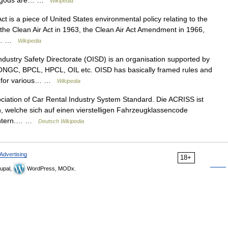
ian gods are… …
Wikipedia
 is a piece of United States environmental policy relating to the
s the Clean Air Act in 1963, the Clean Air Act Amendment in 1966,
the… …
Wikipedia
dustry Safety Directorate (OISD) is an organisation supported by
, ONGC, BPCL, HPCL, OIL etc. OISD has basically framed rules and
ed for various… …
Wikipedia
ciation of Car Rental Industry System Standard. Die ACRISS ist
welche sich auf einen vierstelligen Fahrzeugklassencode
eichtern.… …
Deutsch Wikipedia
Advertising
18+
upal,
WordPress, MODx.