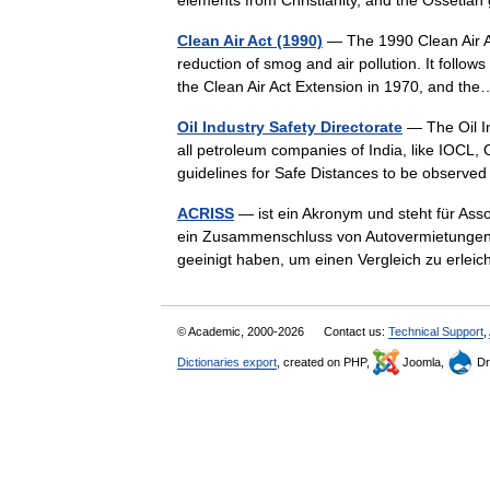
elements from Christianity, and the Osset
Clean Air Act (1990)
— The 1990 Clean Air Act
reduction of smog and air pollution. It follow
the Clean Air Act Extension in 1970, and 
Oil Industry Safety Directorate
— The Oil In
all petroleum companies of India, like IOCL
guidelines for Safe Distances to be observ
ACRISS
— ist ein Akronym und steht für Asso
ein Zusammenschluss von Autovermietungen, 
geeinigt haben, um einen Vergleich zu erl
© Academic, 2000-2026
Contact us:
Technical Support
,
Dictionaries export
, created on PHP,
Joomla,
Dr