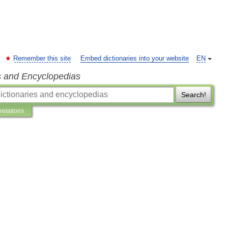
Remember this site
Embed dictionaries into your website
EN
s and Encyclopedias
Search!
pretations