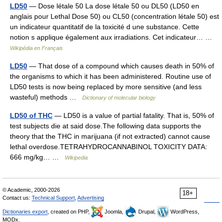
LD50
— Dose létale 50 La dose létale 50 ou DL50 (LD50 en
anglais pour Lethal Dose 50) ou CL50 (concentration létale 50) est
un indicateur quantitatif de la toxicité d une substance. Cette
notion s applique également aux irradiations. Cet indicateur… …
Wikipédia en Français
LD50
— That dose of a compound which causes death in 50% of
the organisms to which it has been administered. Routine use of
LD50 tests is now being replaced by more sensitive (and less
wasteful) methods …
Dictionary of molecular biology
LD50 of THC
— LD50 is a value of partial fatality. That is, 50% of
test subjects die at said dose.The following data supports the
theory that the THC in marijuana (if not extracted) cannot cause
lethal overdose.TETRAHYDROCANNABINOL TOXICITY DATA:
666 mg/kg… …
Wikipedia
© Academic, 2000-2026
18+
Contact us:
Technical Support
,
Advertising
Dictionaries export
, created on PHP,
Joomla,
Drupal,
WordPress,
MODx.