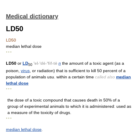
Medical dictionary
LD50
LD50
median lethal dose
* * *
LD50
or
LD
'el-'dē-'fif-tē
n
the amount of a toxic agent (as a
50
poison,
virus
, or radiation) that is sufficient to kill 50 percent of a
population of animals usu. within a certain time
called also
median
lethal dose
* * *
the dose of a toxic compound that causes death in 50% of a
group of experimental animals to which it is administered: used as
a measure of the toxicity of drugs.
* * *
median lethal dose
.