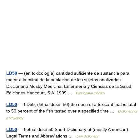
LD50
— (en toxicología) cantidad suficiente de sustancia para
matar a la mitad de la población de los sujetos analizados.
Diccionario Mosby Medicina, Enfermería y Ciencias de la Salud,
Ediciones Hancourt, S.A. 1999 …
Diccionario médico
LD50
— LD50; (lethal dose–50) the dose of a toxicant that is fatal
to 50 percent of the fish tested over a specified time …
Dictionary of
ichthyology
LD50
— Lethal dose 50 Short Dictionary of (mostly American)
Legal Terms and Abbreviations …
Law dictionary