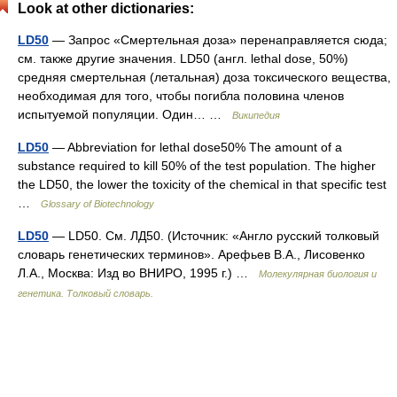
Look at other dictionaries:
LD50
— Запрос «Смертельная доза» перенаправляется сюда;
см. также другие значения. LD50 (англ. lethal dose, 50%)
средняя смертельная (летальная) доза токсического вещества,
необходимая для того, чтобы погибла половина членов
испытуемой популяции. Один… …
Википедия
LD50
— Abbreviation for lethal dose50% The amount of a
substance required to kill 50% of the test population. The higher
the LD50, the lower the toxicity of the chemical in that specific test
…
Glossary of Biotechnology
LD50
— LD50. См. ЛД50. (Источник: «Англо русский толковый
словарь генетических терминов». Арефьев В.А., Лисовенко
Л.А., Москва: Изд во ВНИРО, 1995 г.) …
Молекулярная биология и
генетика. Толковый словарь.