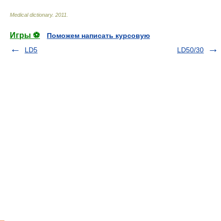
Medical dictionary
.
2011
.
Игры ⚽
Поможем написать курсовую
LD5
LD50/30