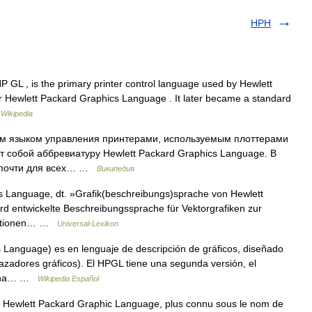
HPH
L , is the primary printer control language used by Hewlett
for Hewlett Packard Graphics Language . It later became a standard
…
Wikipedia
ым языком управления принтерами, используемым плоттерами
т собой аббревиатуру Hewlett Packard Graphics Language. В
 почти для всех… …
Википедия
 Language, dt. »Grafik(beschreibungs)sprache von Hewlett
rd entwickelte Beschreibungssprache für Vektorgrafiken zur
ulationen… …
Universal-Lexikon
Language) es en lenguaje de descripción de gráficos, diseñado
trazadores gráficos). El HPGL tiene una segunda versión, el
ciona… …
Wikipedia Español
Hewlett Packard Graphic Language, plus connu sous le nom de