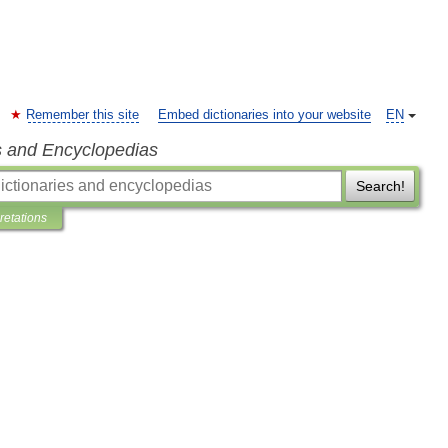
Remember this site
Embed dictionaries into your website
EN
s and Encyclopedias
Search!
pretations