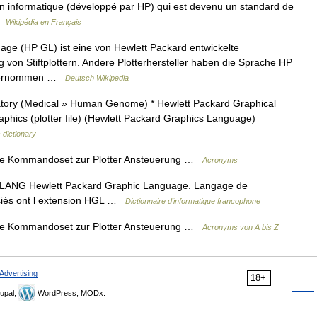
n informatique (développé par HP) qui est devenu un standard de
 …
Wikipédia en Français
ge (HP GL) ist eine von Hewlett Packard entwickelte
von Stiftplottern. Andere Plotterhersteller haben die Sprache HP
 übernommen …
Deutsch Wikipedia
ory (Medical » Human Genome) * Hewlett Packard Graphical
phics (plotter file) (Hewlett Packard Graphics Language)
 dictionary
ge Kommandoset zur Plotter Ansteuerung …
Acronyms
G Hewlett Packard Graphic Language. Langage de
ociés ont l extension HGL …
Dictionnaire d'informatique francophone
ge Kommandoset zur Plotter Ansteuerung …
Acronyms von A bis Z
Advertising
18+
upal,
WordPress, MODx.