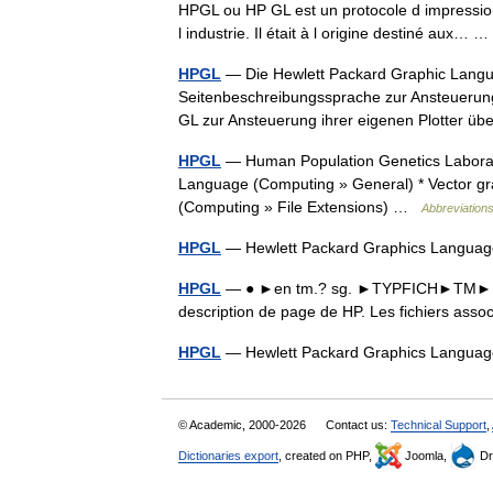
HPGL ou HP GL est un protocole d impressio
l industrie. Il était à l origine destiné aux…
HPGL
— Die Hewlett Packard Graphic Langua
Seitenbeschreibungssprache zur Ansteuerung 
GL zur Ansteuerung ihrer eigenen Plotter
HPGL
— Human Population Genetics Laborat
Language (Computing » General) * Vector gra
(Computing » File Extensions) …
Abbreviations
HPGL
— Hewlett Packard Graphics Langua
HPGL
— ● ►en tm.? sg. ►TYPFICH►TM►LAN
description de page de HP. Les fichiers ass
HPGL
— Hewlett Packard Graphics Langua
© Academic, 2000-2026
Contact us:
Technical Support
,
Dictionaries export
, created on PHP,
Joomla,
Dr