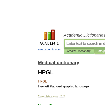
Academic Dictionarie
en-academic.com
Medical dictionary
Inter
Medical dictionary
HPGL
HPGL
Hewlett
Packard
graphic
language
Medical
dictionary
.
2011
.