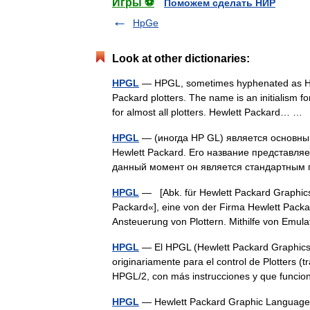
Игры ⚽
Поможем сделать НИР
HpGe
Look at other dictionaries:
HPGL
— HPGL, sometimes hyphenated as HP G
Packard plotters. The name is an initialism 
for almost all plotters. Hewlett Packard… 
HPGL
— (иногда HP GL) является основн
Hewlett Packard. Его название представляе
данный момент он является стандартным
HPGL
— [Abk. für Hewlett Packard Graphics
Packard«], eine von der Firma Hewlett Packa
Ansteuerung von Plottern. Mithilfe von Em
HPGL
— El HPGL (Hewlett Packard Graphics 
originariamente para el control de Plotters (
HPGL/2, con más instrucciones y que fun
HPGL
— Hewlett Packard Graphic Language 