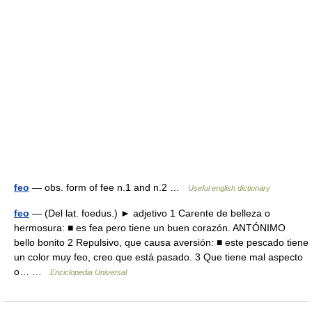
feo
— obs. form of fee n.1 and n.2 …
Useful english dictionary
feo
— (Del lat. foedus.) ► adjetivo 1 Carente de belleza o
hermosura: ■ es fea pero tiene un buen corazón. ANTÓNIMO
bello bonito 2 Repulsivo, que causa aversión: ■ este pescado tiene
un color muy feo, creo que está pasado. 3 Que tiene mal aspecto
o… …
Enciclopedia Universal