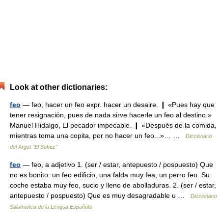
Look at other dictionaries:
feo
— feo, hacer un feo expr. hacer un desaire. ❙ «Pues hay que
tener resignación, pues de nada sirve hacerle un feo al destino.»
Manuel Hidalgo, El pecador impecable. ❙ «Después de la comida,
mientras toma una copita, por no hacer un feo...»… …
Diccionario
del Argot "El Sohez"
feo
— feo, a adjetivo 1. (ser / estar, antepuesto / pospuesto) Que
no es bonito: un feo edificio, una falda muy fea, un perro feo. Su
coche estaba muy feo, sucio y lleno de abolladuras. 2. (ser / estar,
antepuesto / pospuesto) Que es muy desagradable u …
Diccionario
Salamanca de la Lengua Española