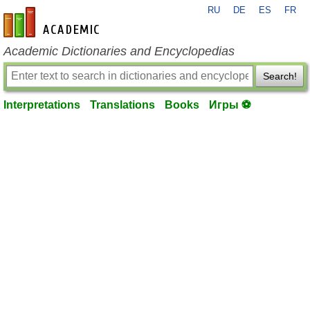
RU
DE
ES
FR
en-academic.com
Academic Dictionaries and Encyclopedias
Search!
Interpretations
Translations
Books
Игры ⚽