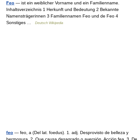
Feo
— ist ein weiblicher Vorname und ein Familienname.
Inhaltsverzeichnis 1 Herkunft und Bedeutung 2 Bekannte
Namensträgerinnen 3 Familiennamen Feo und de Feo 4
Sonstiges …
Deutsch Wikipedia
feo
— feo, a (Del lat. foedus). 1. adj. Desprovisto de belleza y
hermosura. 2. Que causa desagrado o aversión. Acción fea. 3. De