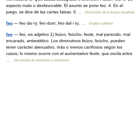
aspecto malo o desfavorable. El asunto se pone feo. 4. En el
juego, se dice de las cartas falsas. 5 …
Diccionario de la lengua española
feo
— feo·da·ry; feo·dum; feo·dal·i·ty; …
English syllables
feo
— feo, ea adjetivo 1) feúco, feúcho, feote, mal parecido, mal
encarado, antiestético. Los diminutivos feúco, feúcho, pueden
tener carácter atenuativo, más o menos cariñosos según los
casos; lo mismo ocurre con el aumentativo feote, que oscila entre
…
Diccionario de sinónimos y antónimos