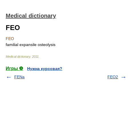
Medical dictionary
FEO
FEO
familial expansile osteolysis
Medical dictionary
.
2011
.
Игры ⚽
Нужна курсовая?
FENa
FEO2