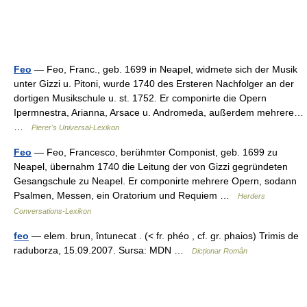
Feo
— Feo, Franc., geb. 1699 in Neapel, widmete sich der Musik
unter Gizzi u. Pitoni, wurde 1740 des Ersteren Nachfolger an der
dortigen Musikschule u. st. 1752. Er componirte die Opern
Ipermnestra, Arianna, Arsace u. Andromeda, außerdem mehrere…
…
Pierer's Universal-Lexikon
Feo
— Feo, Francesco, berühmter Componist, geb. 1699 zu
Neapel, übernahm 1740 die Leitung der von Gizzi gegründeten
Gesangschule zu Neapel. Er componirte mehrere Opern, sodann
Psalmen, Messen, ein Oratorium und Requiem …
Herders
Conversations-Lexikon
feo
— elem. brun, întunecat . (< fr. phéo , cf. gr. phaios) Trimis de
raduborza, 15.09.2007. Sursa: MDN …
Dicționar Român