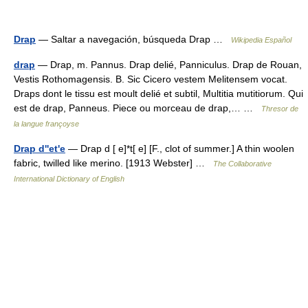
Drap
— Saltar a navegación, búsqueda Drap …
Wikipedia Español
drap
— Drap, m. Pannus. Drap delié, Panniculus. Drap de Rouan,
Vestis Rothomagensis. B. Sic Cicero vestem Melitensem vocat.
Draps dont le tissu est moult delié et subtil, Multitia mutitiorum. Qui
est de drap, Panneus. Piece ou morceau de drap,… …
Thresor de
la langue françoyse
Drap d''et'e
— Drap d [ e]*t[ e] [F., clot of summer.] A thin woolen
fabric, twilled like merino. [1913 Webster] …
The Collaborative
International Dictionary of English