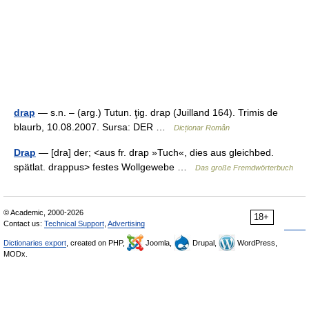
drap
— s.n. – (arg.) Tutun. ţig. drap (Juilland 164). Trimis de
blaurb, 10.08.2007. Sursa: DER …
Dicționar Român
Drap
— [dra] der; <aus fr. drap »Tuch«, dies aus gleichbed.
spätlat. drappus> festes Wollgewebe …
Das große Fremdwörterbuch
© Academic, 2000-2026
18+
Contact us:
Technical Support
,
Advertising
Dictionaries export
, created on PHP,
Joomla,
Drupal,
WordPress,
MODx.