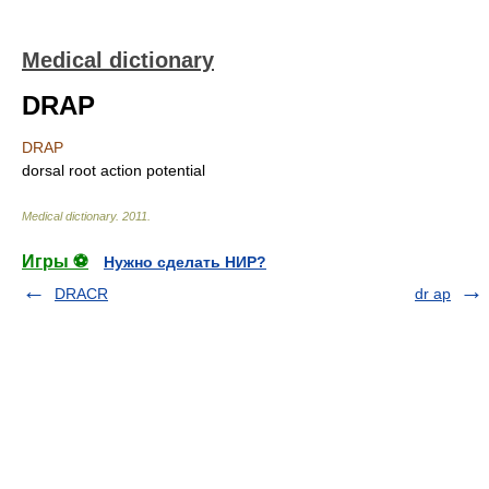
Medical dictionary
DRAP
DRAP
dorsal root action potential
Medical dictionary
.
2011
.
Игры ⚽
Нужно сделать НИР?
DRACR
dr ap