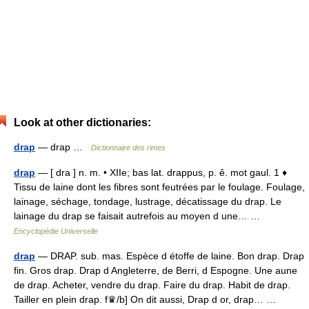
Look at other dictionaries:
drap
— drap …
Dictionnaire des rimes
drap
— [ dra ] n. m. • XIIe; bas lat. drappus, p. ê. mot gaul. 1 ♦
Tissu de laine dont les fibres sont feutrées par le foulage. Foulage,
lainage, séchage, tondage, lustrage, décatissage du drap. Le
lainage du drap se faisait autrefois au moyen d une… …
Encyclopédie Universelle
drap
— DRAP. sub. mas. Espèce d étoffe de laine. Bon drap. Drap
fin. Gros drap. Drap d Angleterre, de Berri, d Espogne. Une aune
de drap. Acheter, vendre du drap. Faire du drap. Habit de drap.
Tailler en plein drap. f♛/b] On dit aussi, Drap d or, drap… …