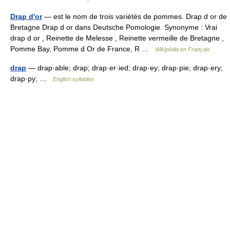
Drap d'or
— est le nom de trois variétés de pommes. Drap d or de
Bretagne Drap d or dans Deutsche Pomologie. Synonyme : Vrai
drap d or , Reinette de Melesse , Reinette vermeille de Bretagne ,
Pomme Bay, Pomme d Or de France, R …
Wikipédia en Français
drap
— drap·able; drap; drap·er·ied; drap·ey; drap·pie; drap·ery;
drap·py; …
English syllables