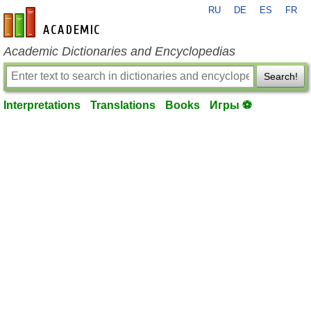
RU
DE
ES
FR
en-academic.com
Academic Dictionaries and Encyclopedias
Search!
Interpretations
Translations
Books
Игры ⚽