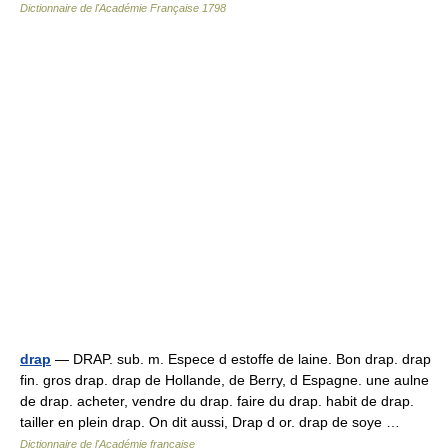
Dictionnaire de l'Académie Française 1798
drap
— DRAP. sub. m. Espece d estoffe de laine. Bon drap. drap
fin. gros drap. drap de Hollande, de Berry, d Espagne. une aulne
de drap. acheter, vendre du drap. faire du drap. habit de drap.
tailler en plein drap. On dit aussi, Drap d or. drap de soye …
Dictionnaire de l'Académie française