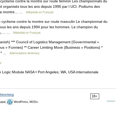
clisme contre la montre sur route féminin Les championnats du
nt organisés tous les ans depuis 1995 par l UCI. Podiums des
e la montre… …
Wikipédia en Français
yclisme contre la montre sur route masculin Le championnat du
 tous les ans depuis 1994 pour les hommes. Le champion du
lara,… …
Wikipédia en Français
anish) *** Council of Logistics Management (Governmental »
ous » Funnies) ** Career Limiting Move (Business » Positions) *
e) * …
Abbreviations dictionary
ry
 Logic Module NASA • Port Angeles, WA, USA internationale
Advertising
18+
upal,
WordPress, MODx.