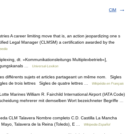
ClM
ies A career limiting move that is, an action jeopardizing one s
rtified Legal Manager (CLMSM) a certification awarded by the
pedia
lexing, dt. »Kommunikationsleitungs Multiplexbetrieb«],
tragungskanals …
Universal-Lexikon
s différents sujets et articles partageant un même nom. Sigles
igles de trois lettres Sigles de quatre lettres …
Wikipédia en Français
tte Marines William R. Fairchild International Airport (IATA Code)
terscheidung mehrerer mit demselben Wort bezeichneter Begriffe …
ueda CLM Talavera Nombre completo C.D. Castilla La Mancha
e Mayo, Talavera de la Reina (Toledo), E …
Wikipedia Español