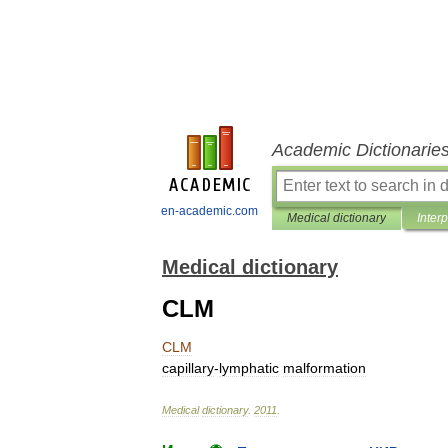
Academic Dictionarie
en-academic.com
Medical dictionary
Inter
Medical dictionary
CLM
CLM
capillary
-
lymphatic
malformation
Medical
dictionary
.
2011
.