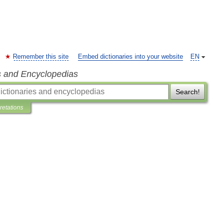
Remember this site
Embed dictionaries into your website
EN
s and Encyclopedias
Search!
pretations