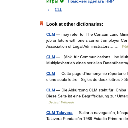
Игры ⚽
Поможем сделать НИР
CLL
Look at other dictionaries:
CLM
— may refer to: The Canaan Land Ministr
job or future with one s current employer Ce
Association of Legal Administrators… …
Wiki
CLM
— [Abk. für Communications Line Multip
Multiplexbetrieb eines seriellen Datenüber
CLM
— Cette page d’homonymie répertorie le
d’une seule lettre Sigles de deux lettres > S
CLM
— Die Abkürzung CLM steht für: Chiba Lo
Diese Seite ist eine Begriffsklärung zur Un
Deutsch Wikipedia
CLM Talavera
— Saltar a navegación, búsq
Talavera Fundación 1989 Estadio Primero d