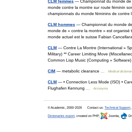
CLM femmes
— Championnat du monde de cy
monde contre la montre sur route féminin so
championnats du monde féminins de contr
CLM hommes
— Championnat du monde de c
monde de « contre la montre » est organisé
monde actuel est le suisse Fabian Cancel
CLM
— Contre La Montre (International » Sp
Military) ** Career Limiting Move (Miscellane
Common Lisp Music (Computing » Softwar
ClM
— metabolic clearance …
Medical dictiona
CLM
— • Connection Less Mode (ISO) • Care
Flughafen Kennung …
Acronyms
© Academic, 2000-2026
Contact us:
Technical Support
,
Dictionaries export
, created on PHP,
Joomla,
Dr