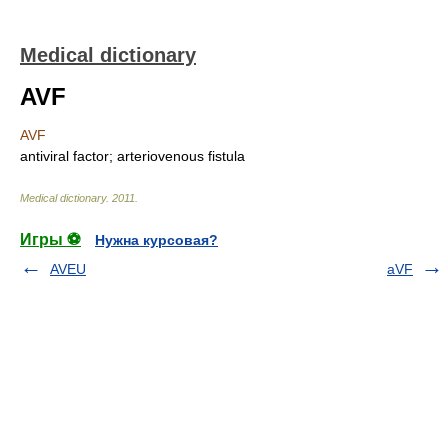
Medical dictionary
AVF
AVF
antiviral factor; arteriovenous fistula
Medical dictionary
.
2011
.
Игры ⚽
Нужна курсовая?
AVEU
aVF