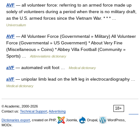
AVF
— all volunteer force: referring to an armed force made up
solely of volunteers during a period when there is no military draft,
as the U.S. armed forces since the Vietnam War. * * * …
Universalium
AVF
— All Volunteer Force (Governmental » Military) All Volunteer
Force (Governmental » US Government) * About Very Fine
(Miscellaneous » Coins) * Abbey Villa Football (Community »
Sports) …
Abbreviations dictionary
aVF
— automated volt foot …
Medical dictionary
aVF
— unipolar limb lead on the left leg in electrocardiography …
Medical dictionary
© Academic, 2000-2026
18+
Contact us:
Technical Support
,
Advertising
Dictionaries export
, created on PHP,
Joomla,
Drupal,
WordPress,
MODx.