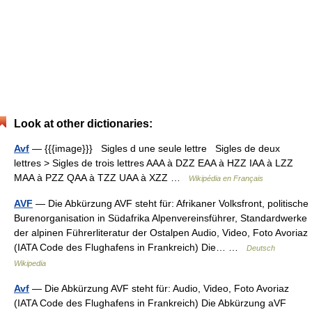
Look at other dictionaries:
Avf
— {{{image}}} Sigles d une seule lettre Sigles de deux
lettres > Sigles de trois lettres AAA à DZZ EAA à HZZ IAA à LZZ
MAA à PZZ QAA à TZZ UAA à XZZ …
Wikipédia en Français
AVF
— Die Abkürzung AVF steht für: Afrikaner Volksfront, politische
Burenorganisation in Südafrika Alpenvereinsführer, Standardwerke
der alpinen Führerliteratur der Ostalpen Audio, Video, Foto Avoriaz
(IATA Code des Flughafens in Frankreich) Die… …
Deutsch
Wikipedia
Avf
— Die Abkürzung AVF steht für: Audio, Video, Foto Avoriaz
(IATA Code des Flughafens in Frankreich) Die Abkürzung aVF