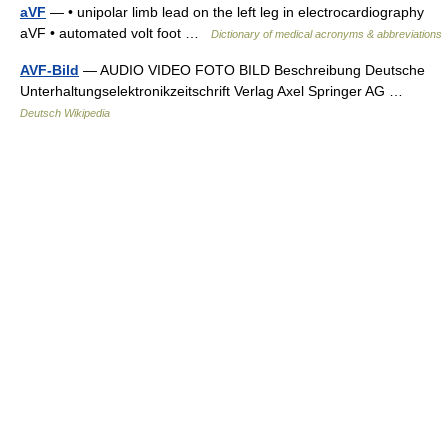
aVF
— • unipolar limb lead on the left leg in electrocardiography
aVF • automated volt foot …
Dictionary of medical acronyms & abbreviations
AVF-Bild
— AUDIO VIDEO FOTO BILD Beschreibung Deutsche
Unterhaltungselektronikzeitschrift Verlag Axel Springer AG …
Deutsch Wikipedia