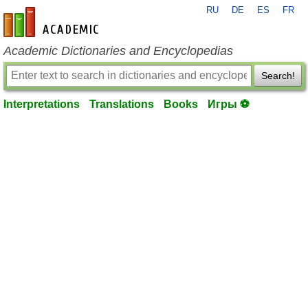
RU
DE
ES
FR
en-academic.com
Academic Dictionaries and Encyclopedias
Search!
Interpretations
Translations
Books
Игры ⚽