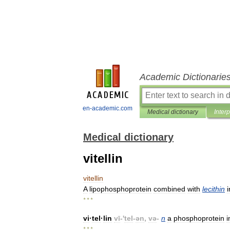
Academic Dictionarie
en-academic.com
Medical dictionary
Inter
Medical dictionary
vitellin
vitellin
A
lipophosphoprotein
combined
with
lecithin
i
* * *
vi
·
tel
·
lin
vī
-'
tel
-
ən
,
və
-
n
a
phosphoprotein
i
* * *