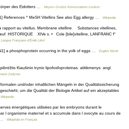
ißkörper des Eidotters …
Meyers Großes Konversations-Lexikon
.[1] References ^ MeSH Vitellins See also Egg allergy …
Wikipedia
 Qui a rapport au vitellus. Membrane vitelline. Substances vitellines,
 oeuf. HISTORIQUE XIVe s. • Cole [bile]vitelline, LANFRANC f°
a Langue Française d'Émile Littré
+ IN1] a phosphoprotein occurring in the yolk of eggs …
English World
pibrėžtis Kiaušinio trynio lipofosfoproteinas. atitikmenys: angl.
amasis žodynas
formalen und/oder inhaltlichen Mängeln in der Qualitätssicherung
eschieht, um die Qualität der Biologie Artikel auf ein akzeptables
 Wikipedia
éserves énergétiques utilisées par les embryons durant le
par l organisme maternel et s accumule dans l ovocyte au cours de
e… …
Wikipédia en Français