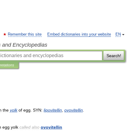
Remember this site
Embed dictionaries into your website
EN
s and Encyclopedias
Search!
pretations
n
the
yolk
of
egg
.
SYN:
lipovitellin
,
ovovitellin
.
n
egg
yolk
called
also
ovovitellin