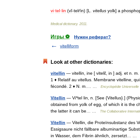
vi
·
tel
·
lin
(
vĭ
-
telґin
) [
L
.
vitellus
yolk
]
a
phosphop
Medical
dictionary
.
2011
.
Игры ⚽
Нужен реферат?
vitelliform
Look at other dictionaries:
vitellin
— vitellin, ine [ vitelɛ̃, in ] adj. et n
1 ♦ Relatif au vitellus. Membrane vitelline, q
fécondé. 2 ♦ N. m.… …
Encyclopédie Universelle
Vitellin
— Vi*tel lin, n. [See {Vitellus}.] (Phy
obtained from yolk of egg, of which it is the 
the latter it can be… …
The Collaborative Internati
Vitellin
— Vitellin, die Proteïnsubstanz des V
Essigsaure nicht fällbare albuminartige Subst
in Wasser, dem Fibrin ähnlich, zersetzt… 