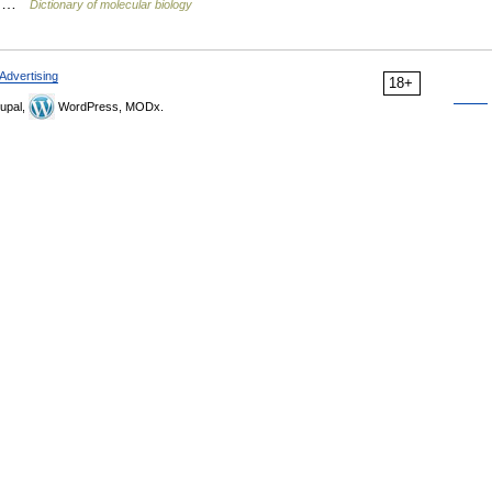
lk …
Dictionary of molecular biology
Advertising
18+
upal,
WordPress, MODx.