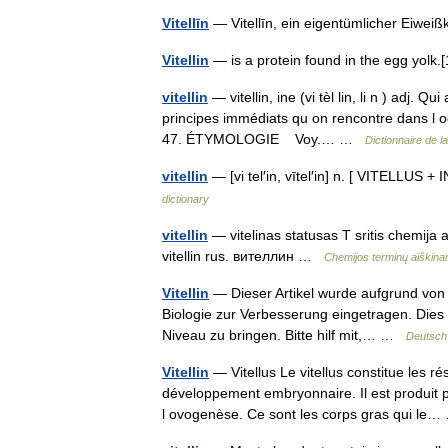
Vitellīn
— Vitellīn, ein eigentümlicher Eiwe
Vitellin
— is a protein found in the egg yolk
vitellin
— vitellin, ine (vi tèl lin, li n ) adj.
principes immédiats qu on rencontre dans l
47. ÉTYMOLOGIE Voy.… …
Dictionnaire de l
vitellin
— [vi tel′in, vītel′in] n. [ VITELLUS 
dictionary
vitellin
— vitelinas statusas T sritis chemija a
vitellin rus. вителлин …
Chemijos terminų aiškin
Vitellin
— Dieser Artikel wurde aufgrund von 
Biologie zur Verbesserung eingetragen. Dies g
Niveau zu bringen. Bitte hilf mit,… …
Deutsch
Vitellin
— Vitellus Le vitellus constitue les r
développement embryonnaire. Il est produit 
l ovogenèse. Ce sont les corps gras qui l