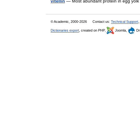
vitellin
— Most abundant protein in egg yo
© Academic, 2000-2026
Contact us:
Technical Support
,
Dictionaries export
, created on PHP,
Joomla,
Dr