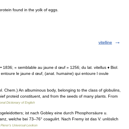
rotein
found
in
the
yolk
of
eggs
.
vitelline
. m. • 1836; « semblable au jaune d œuf » 1256; du lat. vitellus ♦ Biol.
ui entoure le jaune d œuf, (anat. humaine) qui entoure l ovule
siol. Chem.) An albuminous body, belonging to the class of globulins,
chief proteid constituent, and from the seeds of many plants. From
onal Dictionary of English
ogeleidotters; ist nach Gobley eine durch Phosphorsäure u.
anz, welche bei 73–76° coagulirt. Nach Fremy ist das V. unlöslich
…
Pierer's Universal-Lexikon