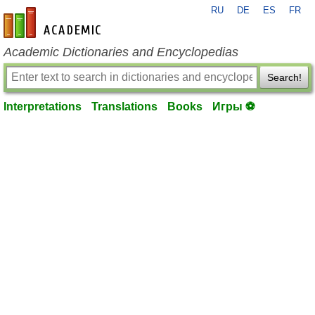
RU
DE
ES
FR
en-academic.com
Academic Dictionaries and Encyclopedias
Search!
Interpretations
Translations
Books
Игры ⚽