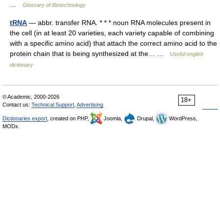
…
Glossary of Biotechnology
tRNA
— abbr. transfer RNA. * * * noun RNA molecules present in
the cell (in at least 20 varieties, each variety capable of combining
with a specific amino acid) that attach the correct amino acid to the
protein chain that is being synthesized at the… …
Useful english
dictionary
© Academic, 2000-2026
18+
Contact us:
Technical Support
,
Advertising
Dictionaries export
, created on PHP,
Joomla,
Drupal,
WordPress,
MODx.