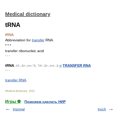
Medical dictionary
tRNA
tRNA
Abbreviation for
transfer
RNA.
* * *
transfer ribonucleic acid
* * *
tRNA
.tē-.är-.en-'ā, 'tē-.är-.en-.ā
n
TRANSFER RNA
* * *
transfer RNA
.
Medical dictionary
.
2011
.
Игры ⚽
Поможем сделать НИР
trizonal
troch