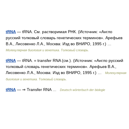
tRNA
— tRNA. См. растворимая РНК. (Источник: «Англо
русский толковый словарь генетических терминов». Арефьев
В.А., Лисовенко Л.А., Москва: Изд во ВНИРО, 1995 г.) …
Молекулярная биология и генетика. Толковый словарь.
tRNA
— tRNA. = transfer RNA (см.). (Источник: «Англо русский
толковый словарь генетических терминов». Арефьев В.А.,
Лисовенко Л.А., Москва: Изд во ВНИРО, 1995 г.) …
Молекулярная
биология и генетика. Толковый словарь.
tRNA
— ⇒ Transfer RNA …
Deutsch wörterbuch der biologie