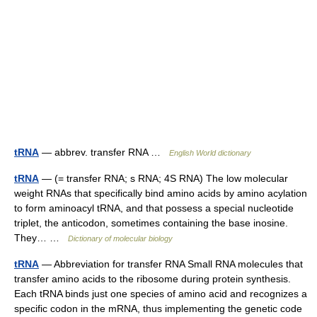
tRNA
— abbrev. transfer RNA …
English World dictionary
tRNA
— (= transfer RNA; s RNA; 4S RNA) The low molecular
weight RNAs that specifically bind amino acids by amino acylation
to form aminoacyl tRNA, and that possess a special nucleotide
triplet, the anticodon, sometimes containing the base inosine.
They… …
Dictionary of molecular biology
tRNA
— Abbreviation for transfer RNA Small RNA molecules that
transfer amino acids to the ribosome during protein synthesis.
Each tRNA binds just one species of amino acid and recognizes a
specific codon in the mRNA, thus implementing the genetic code