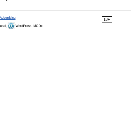
Advertising
18+
upal,
WordPress, MODx.