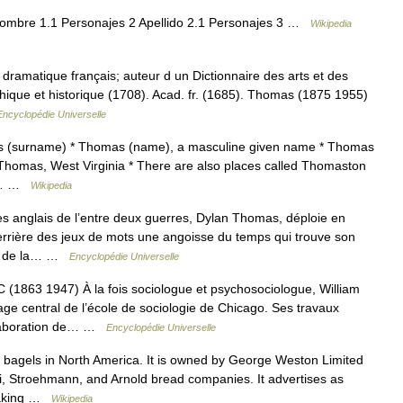
Nombre 1.1 Personajes 2 Apellido 2.1 Personajes 3 …
Wikipedia
dramatique français; auteur d un Dictionnaire des arts et des
hique et historique (1708). Acad. fr. (1685). Thomas (1875 1955)
Encyclopédie Universelle
as (surname) * Thomas (name), a masculine given name * Thomas
Thomas, West Virginia * There are also places called Thomaston
he… …
Wikipedia
s anglais de l’entre deux guerres, Dylan Thomas, déploie en
errière des jeux de mots une angoisse du temps qui trouve son
és de la… …
Encyclopédie Universelle
63 1947) À la fois sociologue et psychosociologue, William
ge central de l’école de sociologie de Chicago. Ses travaux
’élaboration de… …
Encyclopédie Universelle
d bagels in North America. It is owned by George Weston Limited
, Stroehmann, and Arnold bread companies. It advertises as
 making …
Wikipedia