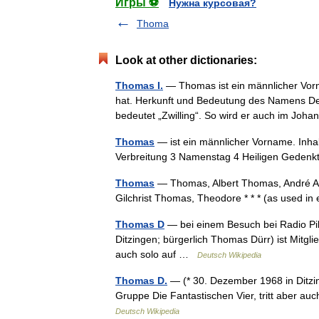
Игры ⚽
Нужна курсовая?
Thoma
Look at other dictionaries:
Thomas I.
— Thomas ist ein männlicher Vor
hat. Herkunft und Bedeutung des Namens Der Na
bedeutet „Zwilling“. So wird er auch im J
Thomas
— ist ein männlicher Vorname. Inha
Verbreitung 3 Namenstag 4 Heiligen Gede
Thomas
— Thomas, Albert Thomas, André A
Gilchrist Thomas, Theodore * * * (as used 
Thomas D
— bei einem Besuch bei Radio Pil
Ditzingen; bürgerlich Thomas Dürr) ist Mitgli
auch solo auf …
Deutsch Wikipedia
Thomas D.
— (* 30. Dezember 1968 in Ditzin
Gruppe Die Fantastischen Vier, tritt aber a
Deutsch Wikipedia