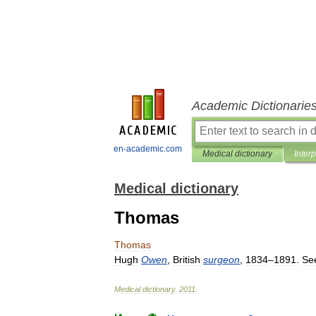
Academic Dictionarie
en-academic.com
Medical dictionary
Inter
Medical dictionary
Thomas
Thomas
Hugh
Owen
,
British
surgeon
,
1834
–
1891
.
Se
Medical
dictionary
.
2011
.