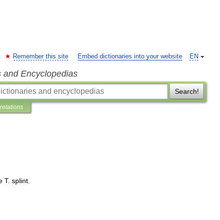
Remember this site
Embed dictionaries into your website
EN
s and Encyclopedias
Search!
pretations
e
T
.
splint
.