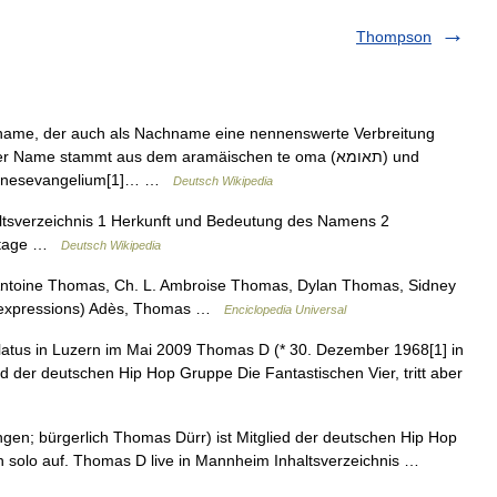
Thompson
name, der auch als Nachname eine nennenswerte Verbreitung
me stammt aus dem aramäischen te oma (תאומא) und
ohannesevangelium[1]… …
Deutsch Wikipedia
ltsverzeichnis 1 Herkunft und Bedeutung des Namens 2
nktage …
Deutsch Wikipedia
ntoine Thomas, Ch. L. Ambroise Thomas, Dylan Thomas, Sidney
in expressions) Adès, Thomas …
Enciclopedia Universal
atus in Luzern im Mai 2009 Thomas D (* 30. Dezember 1968[1] in
ed der deutschen Hip Hop Gruppe Die Fantastischen Vier, tritt aber
gen; bürgerlich Thomas Dürr) ist Mitglied der deutschen Hip Hop
uch solo auf. Thomas D live in Mannheim Inhaltsverzeichnis …