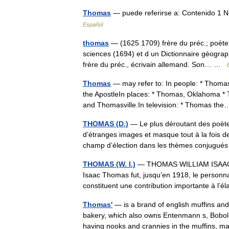
Thomas
— puede referirse a: Contenido 1 
Español
thomas
— (1625 1709) frère du préc.; poète 
sciences (1694) et d un Dictionnaire géograp
frère du préc., écrivain allemand. Son… …
Thomas
— may refer to: In people: * Thom
the ApostleIn places: * Thomas, Oklahoma * 
and Thomasville.In television: * Thomas t
THOMAS (D.)
— Le plus déroutant des poète
d’étranges images et masque tout à la fois d
champ d’élection dans les thèmes conjugu
THOMAS (W. I.)
— THOMAS WILLIAM ISAAC (18
Isaac Thomas fut, jusqu’en 1918, le personna
constituent une contribution importante à l
Thomas'
— is a brand of english muffins an
bakery, which also owns Entenmann s, Boboli
having nooks and crannies in the muffins,