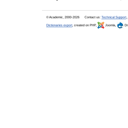
© Academic, 2000-2026
Contact us:
Technical Support
,
Dictionaries export
, created on PHP,
Joomla,
Dr