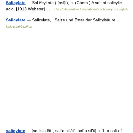
Salicylate
— Sal i*cyl ate ( [asl]t), n. (Chem.) A salt of salicylic
acid. [1913 Webster] …
The Collaborative International Dictionary of English
Salicylate
— Salicylate, Salze und Ester der Salicylsäure …
Universal-Lexikon
salicylate
— [sə lis′ə lāt΄; sal΄ə sil′āt΄, sal΄ə sil′it] n. 1. a salt of