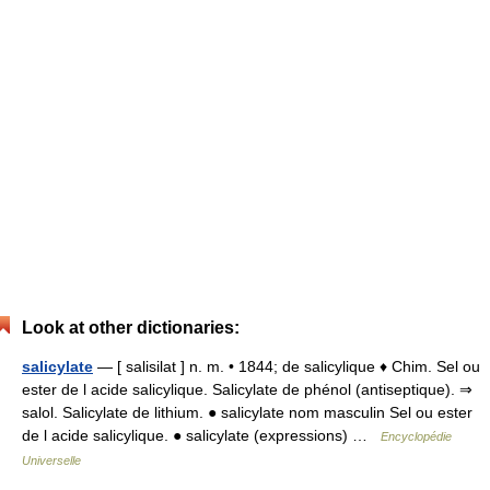
Look at other dictionaries:
salicylate
— [ salisilat ] n. m. • 1844; de salicylique ♦ Chim. Sel ou
ester de l acide salicylique. Salicylate de phénol (antiseptique). ⇒
salol. Salicylate de lithium. ● salicylate nom masculin Sel ou ester
de l acide salicylique. ● salicylate (expressions) …
Encyclopédie
Universelle