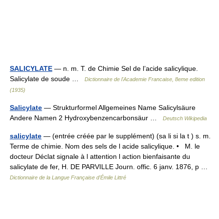
SALICYLATE
— n. m. T. de Chimie Sel de l’acide salicylique.
Salicylate de soude …
Dictionnaire de l'Academie Francaise, 8eme edition
(1935)
Salicylate
— Strukturformel Allgemeines Name Salicylsäure
Andere Namen 2 Hydroxybenzencarbonsäur …
Deutsch Wikipedia
salicylate
— (entrée créée par le supplément) (sa li si la t ) s. m.
Terme de chimie. Nom des sels de l acide salicylique. • M. le
docteur Déclat signale à l attention l action bienfaisante du
salicylate de fer, H. DE PARVILLE Journ. offic. 6 janv. 1876, p …
Dictionnaire de la Langue Française d'Émile Littré