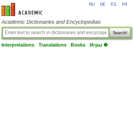
RU
DE
ES
FR
en-academic.com
Academic Dictionaries and Encyclopedias
Search!
Interpretations
Translations
Books
Игры ⚽