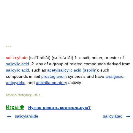
* * *
sal·i·cyl·ate
(sal″ĭ-silґāt) (s
-lisґ
-lāt) 1. a salt, anion, or ester of
ə
ə
salicylic acid
. 2. any of a group of related compounds derived from
salicylic acid
, such as
acetylsalicylic acid
(
aspirin
); such
compounds inhibit
prostaglandin
synthesis and have
analgesic
,
antipyretic
, and
antiinflammatory
activity.
Medical dictionary
.
2011
.
Игры ⚽
Нужно решить контрольную?
salicylanilide
salicylated