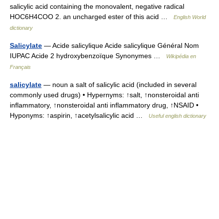
salicylic acid containing the monovalent, negative radical
HOC6H4COO 2. an uncharged ester of this acid …
English World
dictionary
Salicylate
— Acide salicylique Acide salicylique Général Nom
IUPAC Acide 2 hydroxybenzoïque Synonymes …
Wikipédia en
Français
salicylate
— noun a salt of salicylic acid (included in several
commonly used drugs) • Hypernyms: ↑salt, ↑nonsteroidal anti
inflammatory, ↑nonsteroidal anti inflammatory drug, ↑NSAID •
Hyponyms: ↑aspirin, ↑acetylsalicylic acid …
Useful english dictionary