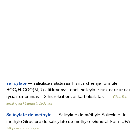
salicylate
— salicilatas statusas T sritis chemija formulė
HOC₆H₄COO(M,R) atitikmenys: angl. salicylate rus. салицилат
ryšiai: sinonimas – 2 hidroksibenzenkarboksilatas …
Chemijos
terminų aiškinamasis žodynas
Salicylate de methyle
— Salicylate de méthyle Salicylate de
méthyle Structure du salicylate de méthyle. Général Nom IUPA …
Wikipédia en Français