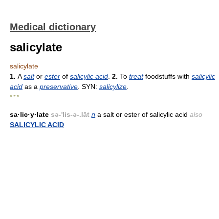
Medical dictionary
salicylate
salicylate
1.
A
salt
or
ester
of
salicylic acid
.
2.
To
treat
foodstuffs with
salicylic
acid
as a
preservative
. SYN:
salicylize
.
* * *
sa·lic·y·late
sə-'lis-ə-.lāt
n
a salt or ester of salicylic acid
also
SALICYLIC ACID