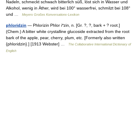
Nadeln, schmeckt schwach bitterlich süß, löst sich in Wasser und
Alkohol, wenig in Äther, wird bei 100° wasserfrei, schmilzt bei 108°
und …
Meyers Großes Konversations-Lexikon
phloridzin
— Phlorizin Phlor i*zin, n. [Gr. ?, ?, bark + ? root.]
(Chem.) A bitter white crystalline glucoside extracted from the root
bark of the apple, pear, cherry, plum, etc. [Formerly also written
{phloridzin}.] [1913 Webster] …
The Collaborative International Dictionary of
English