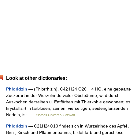
Look at other dictionaries:
Phloridzin
— (Phlorrhizin), C42 H24 O20 + 4 HO, eine gepaarte
Zuckerart in der Wurzelrinde vieler Obstbäume; wird durch
Auskochen derselben u. Entfärben mit Thierkohle gewonnen; es
krystallisirt in farblosen, seinen, vierseitigen, seidenglänzenden
Nadeln, ist …
Pierer's Universal-Lexikon
Phloridzīn
— C21H24O10 findet sich in Wurzelrinde des Apfel ,
Birn , Kirsch und Pflaumenbaums, bildet farb und geruchlose