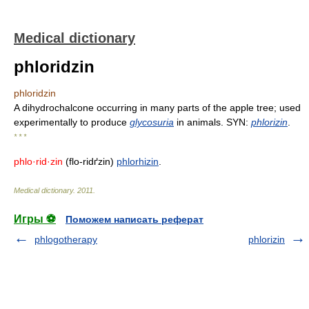
Medical dictionary
phloridzin
phloridzin
A dihydrochalcone occurring in many parts of the apple tree; used
experimentally to produce
glycosuria
in animals. SYN:
phlorizin
.
* * *
phlo·rid·zin
(flo-ridґzin)
phlorhizin
.
Medical dictionary
.
2011
.
Игры ⚽
Поможем написать реферат
phlogotherapy
phlorizin