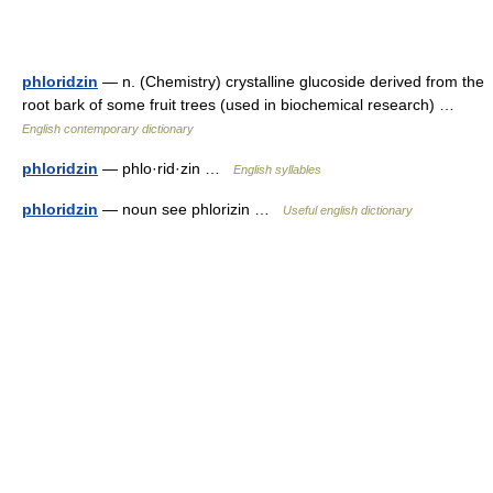
phloridzin
— n. (Chemistry) crystalline glucoside derived from the
root bark of some fruit trees (used in biochemical research) …
English contemporary dictionary
phloridzin
— phlo·rid·zin …
English syllables
phloridzin
— noun see phlorizin …
Useful english dictionary