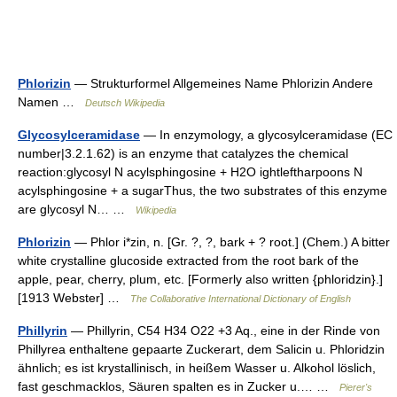
Phlorizin
— Strukturformel Allgemeines Name Phlorizin Andere
Namen …
Deutsch Wikipedia
Glycosylceramidase
— In enzymology, a glycosylceramidase (EC
number|3.2.1.62) is an enzyme that catalyzes the chemical
reaction:glycosyl N acylsphingosine + H2O ightleftharpoons N
acylsphingosine + a sugarThus, the two substrates of this enzyme
are glycosyl N… …
Wikipedia
Phlorizin
— Phlor i*zin, n. [Gr. ?, ?, bark + ? root.] (Chem.) A bitter
white crystalline glucoside extracted from the root bark of the
apple, pear, cherry, plum, etc. [Formerly also written {phloridzin}.]
[1913 Webster] …
The Collaborative International Dictionary of English
Phillyrin
— Phillyrin, C54 H34 O22 +3 Aq., eine in der Rinde von
Phillyrea enthaltene gepaarte Zuckerart, dem Salicin u. Phloridzin
ähnlich; es ist krystallinisch, in heißem Wasser u. Alkohol löslich,
fast geschmacklos, Säuren spalten es in Zucker u.… …
Pierer's