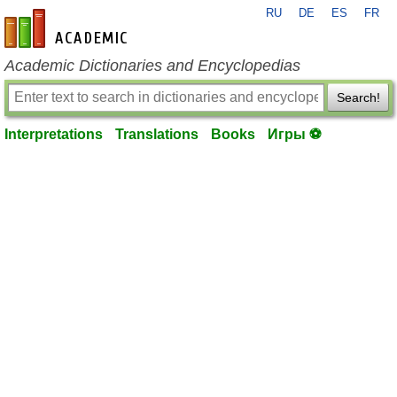
RU
DE
ES
FR
en-academic.com
Academic Dictionaries and Encyclopedias
Search!
Interpretations
Translations
Books
Игры ⚽