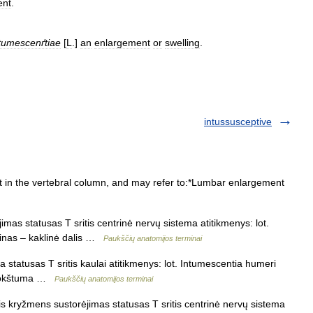
ent
.
tumescenґtiae
[
L
.]
an
enlargement
or
swelling
.
intussusceptive
t in the vertebral column, and may refer to:*Lumbar enlargement
imas statusas T sritis centrinė nervų sistema atitikmenys: lot.
rminas – kaklinė dalis …
Paukščių anatomijos terminai
statusas T sritis kaulai atitikmenys: lot. Intumescentia humeri
 plokštuma …
Paukščių anatomijos terminai
 kryžmens sustorėjimas statusas T sritis centrinė nervų sistema