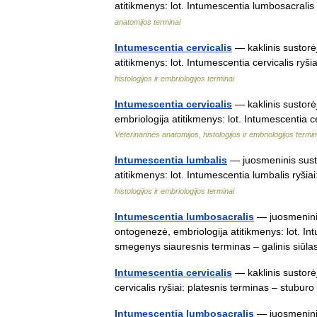
atitikmenys: lot. Intumescentia lumbosacrali
anatomijos terminai
Intumescentia cervicalis
— kaklinis sustorė
atitikmenys: lot. Intumescentia cervicalis r
histologijos ir embriologijos terminai
Intumescentia cervicalis
— kaklinis sustorė
embriologija atitikmenys: lot. Intumescentia
Veterinarinės anatomijos, histologijos ir embriologijos termin
Intumescentia lumbalis
— juosmeninis susto
atitikmenys: lot. Intumescentia lumbalis ry
histologijos ir embriologijos terminai
Intumescentia lumbosacralis
— juosmeninis
ontogenezė, embriologija atitikmenys: lot. In
smegenys siauresnis terminas – galinis siū
Intumescentia cervicalis
— kaklinis sustorėj
cervicalis ryšiai: platesnis terminas – stu
Intumescentia lumbosacralis
— juosmeninis