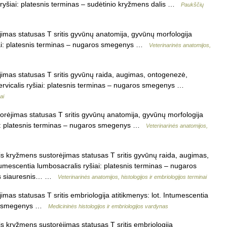
s ryšiai: platesnis terminas – sudėtinio kryžmens dalis …
Paukščių
jimas statusas T sritis gyvūnų anatomija, gyvūnų morfologija
yšiai: platesnis terminas – nugaros smegenys …
Veterinarinės anatomijos,
jimas statusas T sritis gyvūnų raida, augimas, ontogenezė,
 cervicalis ryšiai: platesnis terminas – nugaros smegenys …
ai
rėjimas statusas T sritis gyvūnų anatomija, gyvūnų morfologija
šiai: platesnis terminas – nugaros smegenys …
Veterinarinės anatomijos,
 kryžmens sustorėjimas statusas T sritis gyvūnų raida, augimas,
tumescentia lumbosacralis ryšiai: platesnis terminas – nugaros
las siauresnis… …
Veterinarinės anatomijos, histologijos ir embriologijos terminai
imas statusas T sritis embriologija atitikmenys: lot. Intumescentia
buro smegenys …
Medicininės histologijos ir embriologijos vardynas
 kryžmens sustorėjimas statusas T sritis embriologija