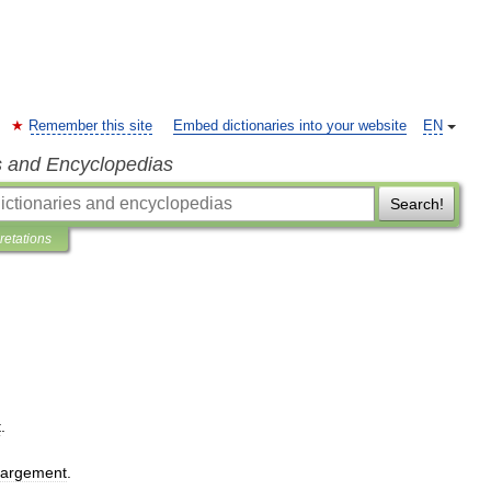
Remember this site
Embed dictionaries into your website
EN
s and Encyclopedias
Search!
pretations
t
.
largement
.