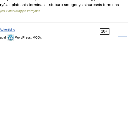
 ryšiai: platesnis terminas – stuburo smegenys siauresnis terminas
ijos ir embriologijos vardynas
Advertising
18+
upal,
WordPress, MODx.