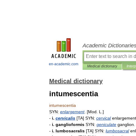
Academic Dictionarie
en-academic.com
Medical dictionary
Inter
Medical dictionary
intumescentia
intumescentia
SYN:
enlargement
. [
Mod
.
L
.]
-
i
.
cervicalis
[
TA
]
SYN:
cervical
enlargemen
-
i
.
ganglioformis
SYN:
geniculate
ganglion
.
-
i
.
lumbosacralis
[
TA
]
SYN:
lumbosacral
en