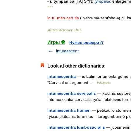
-
i
.
tympanica
[
TA
]
SYN:
tympanic
enlargem
* * *
in
·
tu
·
mes
·
cen
·
tia
(
in
-
too
-
m
-
senґshe
-
)
pl
.
in
ə
ə
Medical
dictionary
.
2011
.
Игры ⚽
Нужен реферат?
intumescent
Look at other dictionaries:
Intumescentia
— is Latin for an enlargemen
*Cervical enlargement …
Wikipedia
Intumescentia cervicalis
— kaklinis sustorėj
Intumescentia cervicalis ryšiai: platesnis te
Intumescentia humeri
— petikaulio stormena 
ryšiai: platesnis terminas – tarpgumburinė
Intumescentia lumbosacralis
— juosmeninis