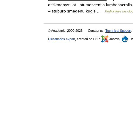
atitikmenys: lot. Intumescentia lumbosacralis
– stuburo smegenų kūgis …
Medicininės histolog
© Academic, 2000-2026
Contact us:
Technical Support
,
Dictionaries export
, created on PHP,
Joomla,
Dr