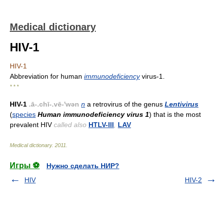
Medical dictionary
HIV-1
HIV-1
Abbreviation for human
immunodeficiency
virus-1.
* * *
HIV-1
.ā-.chī-.vē-'wən
n
a retrovirus of the genus
Lentivirus
(
species
Human immunodeficiency virus 1
) that is the most
prevalent HIV
called also
HTLV-III
,
LAV
Medical dictionary
.
2011
.
Игры ⚽
Нужно сделать НИР?
HIV
HIV-2