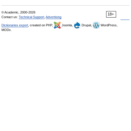
© Academic, 2000-2026
18+
Contact us:
Technical Support
,
Advertising
Dictionaries export
, created on PHP,
Joomla,
Drupal,
WordPress,
MODx.