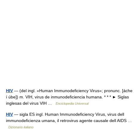
HIV
— (del ingl. «Human Immunodeficiency Virus»; pronunc. [áche
í úbe]) m. VIH, virus de inmunodeficiencia humana. * * * ► Siglas
inglesas del virus VIH …
Enciclopedia Universal
HIV
— sigla ES ingl. Human Immunodeficiency Virus, virus dell
immunodeficienza umana, il retrovirus agente causale dell AIDS …
Dizionario italiano