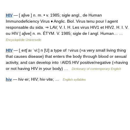
HIV
— [ aʃive ] n. m. • v. 1985; sigle angl., de Human
Immunodeficiency Virus ♦ Anglic. Biol. Virus tenu pour l agent
responsable du sida. ⇒ LAV, V. I. H. Les virus HIV1 et HIV2. H. I. V.
ou HIV [ aʃive] n. m. ÉTYM. V. 1985; sigle de l angl. Human… …
Encyclopédie Universelle
HIV
— [ˌeıtʃ aı ˈvi:] n [U] a type of ↑virus (=a very small living thing
that causes disease) that enters the body through blood or sexual
activity, and can develop into ↑AIDS HIV positive/negative (=having
or not having HIV in your body) …
Dictionary of contemporary English
hiv
— hiv·er; HIV; hiv·vite; …
English syllables