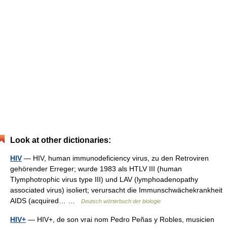
Look at other dictionaries:
HIV
— HIV, human immunodeficiency virus, zu den Retroviren
gehörender Erreger; wurde 1983 als HTLV III (human
Tlymphotrophic virus type III) und LAV (lymphoadenopathy
associated virus) isoliert; verursacht die Immunschwächekrankheit
AIDS (acquired… …
Deutsch wörterbuch der biologie
HIV+
— HIV+, de son vrai nom Pedro Peñas y Robles, musicien