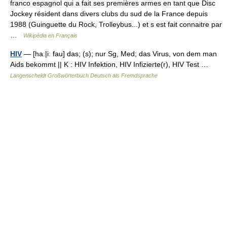
franco espagnol qui a fait ses premières armes en tant que Disc
Jockey résident dans divers clubs du sud de la France depuis
1988 (Guinguette du Rock, Trolleybus...) et s est fait connaitre par
…
Wikipédia en Français
HIV
— [haː|iː fau] das; (s); nur Sg, Med; das Virus, von dem man
Aids bekommt || K : HIV Infektion, HIV Infizierte(r), HIV Test …
Langenscheidt Großwörterbuch Deutsch als Fremdsprache