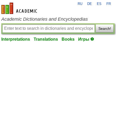
RU
DE
ES
FR
en-academic.com
Academic Dictionaries and Encyclopedias
Search!
Interpretations
Translations
Books
Игры ⚽